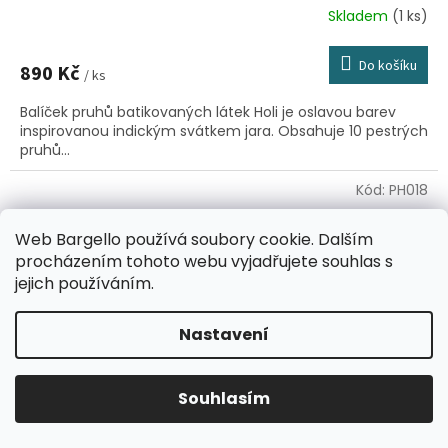
Skladem
(1 ks)
Do košíku
890 Kč
/ ks
Balíček pruhů batikovaných látek Holi je oslavou barev
inspirovanou indickým svátkem jara. Obsahuje 10 pestrých
pruhů...
Kód:
PH018
Web Bargello používá soubory cookie. Dalším
procházením tohoto webu vyjadřujete souhlas s
jejich používáním.
Nastavení
Souhlasím