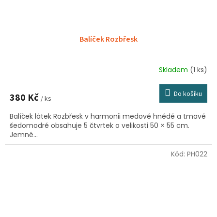
Balíček Rozbřesk
Skladem
(1 ks)
Do košíku
380 Kč
/ ks
Balíček látek Rozbřesk v harmonii medově hnědé a tmavé
šedomodré obsahuje 5 čtvrtek o velikosti 50 × 55 cm.
Jemné...
Kód:
PH022