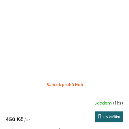
Balíček pruhů Holi
Skladem
(1 ks)
Do košíku
450 Kč
/ ks