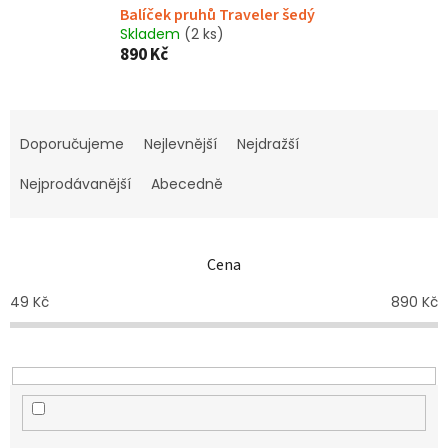
Balíček pruhů Traveler šedý
Skladem
(2 ks)
890 Kč
Ř
a
Doporučujeme
Nejlevnější
Nejdražší
z
e
Nejprodávanější
Abecedně
n
í
p
Cena
r
o
49
Kč
890
Kč
d
u
k
t
ů