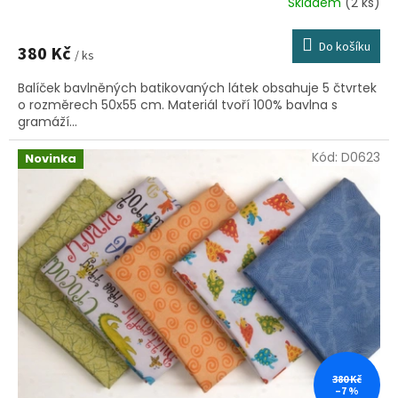
Skladem
(2 ks)
Do košíku
380 Kč
/ ks
Balíček bavlněných batikovaných látek obsahuje 5 čtvrtek
o rozměrech 50x55 cm. Materiál tvoří 100% bavlna s
gramáží...
Kód:
D0623
Novinka
380 Kč
–7 %