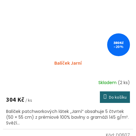
380 Kč
–20 %
Balíček Jarní
Skladem
(2 ks)
Do košíku
304 Kč
/ ks
Balíček patchworkových látek „Jarní“ obsahuje 5 čtvrtek
(50 × 55 cm) z prémiové 100% bavlny o gramáži 145 g/m².
Svěží...
Kód:
D0607
Sleva