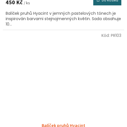
Do košíku
450 Kč
/ ks
Balíček pruhů Hyacint v jemných pastelových tónech je
inspirován barvami stejnojmenných květin. Sada obsahuje
10...
Kód:
PR103
Balíček pruhů Hyacint