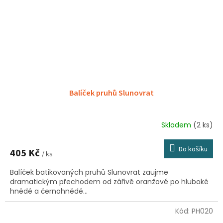
Balíček pruhů Slunovrat
Skladem
(2 ks)
Do košíku
405 Kč
/ ks
Balíček batikovaných pruhů Slunovrat zaujme
dramatickým přechodem od zářivě oranžové po hluboké
hnědé a černohnědé...
Kód:
PH020