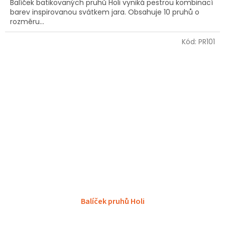
Balíček batikovaných pruhů Holi vyniká pestrou kombinací
barev inspirovanou svátkem jara. Obsahuje 10 pruhů o
rozměru...
Kód:
PR101
Balíček pruhů Holi