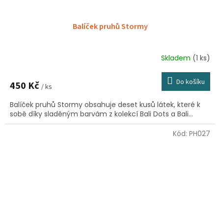
Balíček pruhů Stormy
Skladem
(1 ks)
Do košíku
450 Kč
/ ks
Balíček pruhů Stormy obsahuje deset kusů látek, které k
sobě díky sladěným barvám z kolekcí Bali Dots a Bali...
Kód:
PH027