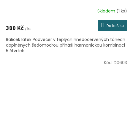
Skladem
(1 ks)
Do košíku
380 Kč
/ ks
Balíček látek Podvečer v teplých hnědočervených tónech
doplněných šedomodrou přináší harmonickou kombinaci
5 čtvrtek...
Kód:
D0603