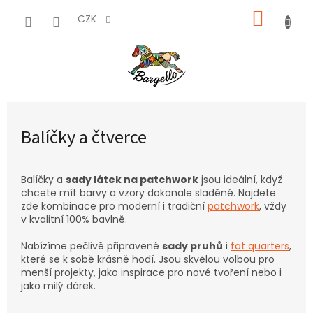
Přejít
NÁKUP
na
CZK
obsah
KOŠÍK
Balíčky a čtverce
Balíčky a
sady látek na patchwork
jsou ideální, když
chcete mít barvy a vzory dokonale sladěné. Najdete
zde kombinace pro moderní i tradiční
patchwork
, vždy
v kvalitní 100% bavlně.
Nabízíme pečlivě připravené
sady pruhů
i
fat quarters
,
které se k sobě krásně hodí. Jsou skvělou volbou pro
menší projekty, jako inspirace pro nové tvoření nebo i
jako milý dárek.