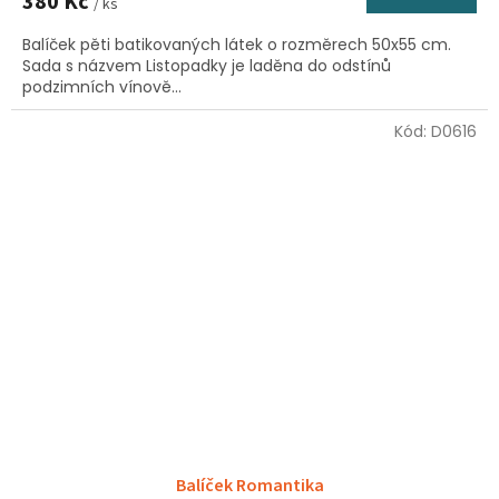
380 Kč
/ ks
Balíček pěti batikovaných látek o rozměrech 50x55 cm.
Sada s názvem Listopadky je laděna do odstínů
podzimních vínově...
Kód:
D0616
Balíček Romantika