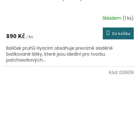
Skladem
(1 ks)
Do košíku
890 Kč
/ ks
Balíček pruhů Hyacint obsahuje precizně sladěné
batikované látky, které jsou ideální pro tvorbu
patchworkových...
Kód:
D0609