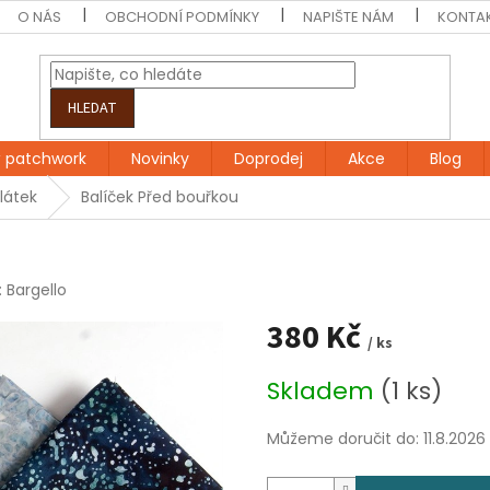
O NÁS
OBCHODNÍ PODMÍNKY
NAPIŠTE NÁM
KONTA
HLEDAT
 patchwork
Novinky
Doprodej
Akce
Blog
 látek
Balíček Před bouřkou
:
Bargello
380 Kč
/ ks
Měrná
Skladem
(1 ks)
cena:
Můžeme doručit do:
11.8.2026