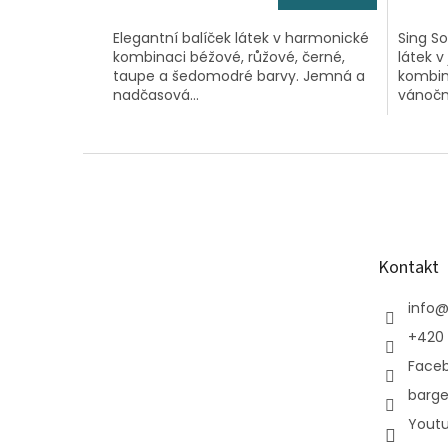
Elegantní balíček látek v harmonické
Sing So
kombinaci béžové, růžové, černé,
látek 
taupe a šedomodré barvy. Jemná a
kombina
nadčasová...
vánoční
Z
á
p
a
t
Kontakt
í
info
+420 
Face
barge
Yout