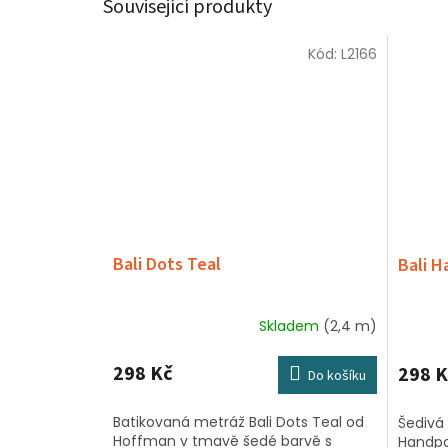
Související produkty
Kód:
L2166
Bali Dots Teal
Bali H
Skladem
(2,4 m)
298 Kč
298 K
Do košíku
Batikovaná metráž Bali Dots Teal od
Šedivá 
Hoffman v tmavě šedé barvě s
Handpa