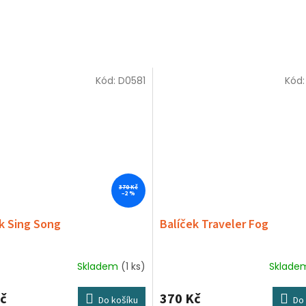
Kód:
D0581
Kód
370 Kč
–2 %
k Sing Song
Balíček Traveler Fog
Skladem
(1 ks)
Sklad
č
370 Kč
Do košíku
Do 