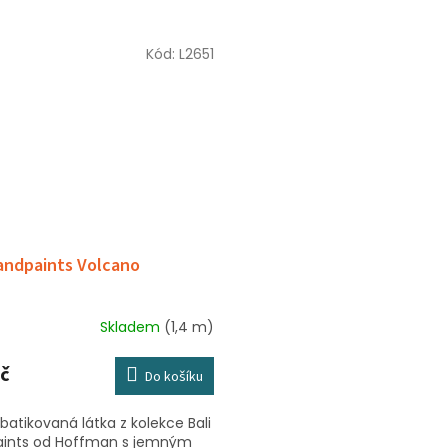
Kód:
L2651
andpaints Volcano
Skladem
(1,4 m)
č
Do košíku
batikovaná látka z kolekce Bali
ints od Hoffman s jemným