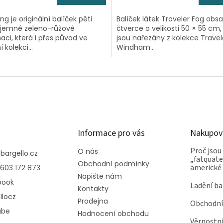
ng je originální balíček pěti
Balíček látek Traveler Fog obs
v jemné zeleno-růžové
čtverce o velikosti 50 × 55 cm,
ci, která i přes původ ve
jsou nařezány z kolekce Travel
 kolekci...
Windham...
Informace pro vás
Nakupov
Proč jsou
O nás
@
bargello.cz
„fatquater
Obchodní podmínky
americké
603 172 873
Napište nám
book
Ladění ba
Kontakty
llocz
Prodejna
Obchodní
ube
Hodnocení obchodu
Věrnostn