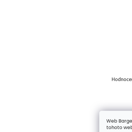
Hodnoce
Web Bargel
tohoto webu