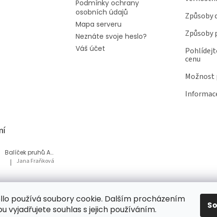
Podmínky ochrany
osobních údajů
Způsoby 
Mapa serveru
Způsoby 
Neznáte svoje heslo?
Váš účet
Pohlídejt
cenu
Možnost p
Informace
ní
Balíček pruhů Akvárium
Jana Fraňková
|
Hodnocení produktu je 5 z 5 hvězdiček.
Balíček Lesní med
lo používá soubory cookie. Dalším procházením
Tatiana Bacikova
|
Hodnocení produktu je 5 z 5 hvězdiček.
S
 vyjadřujete souhlas s jejich používáním.