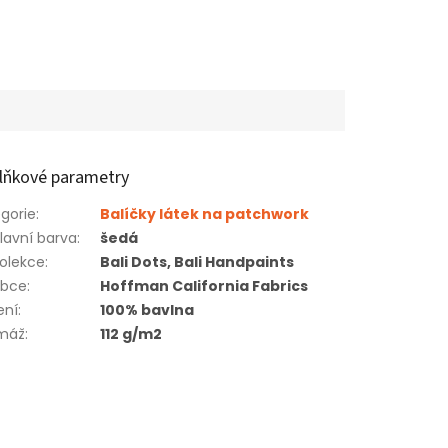
lňkové parametry
gorie
:
Balíčky látek na patchwork
lavní barva
:
šedá
olekce
:
Bali Dots, Bali Handpaints
obce
:
Hoffman California Fabrics
ení
:
100% bavlna
máž
:
112 g/m2