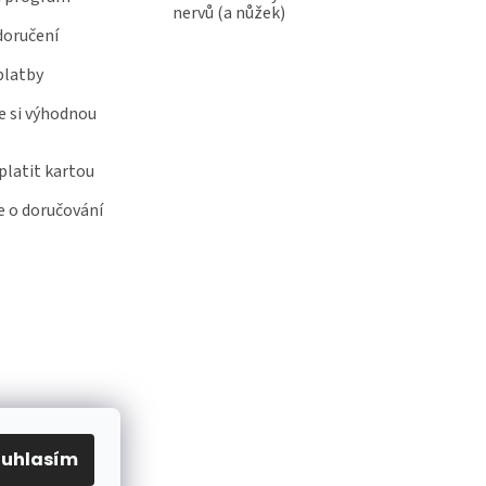
nervů (a nůžek)
doručení
platby
e si výhodnou
latit kartou
 o doručování
ouhlasím