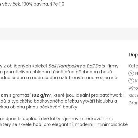
větviček. 100% bavlna, šíře 110
Dop
y z oblíbených kolekcí
Bali Handpaints
a
Bali Dots
firmy
Kate
o proměnlivou oblohou těsně před příchodem bouře.
?
H
středně šedou a modrošedou až k tmavě modré s jemně
?
K
Výr
5 cm
s gramáží
102 g/m²
, které jsou ideální pro patchwork i
Slož
odů a typického batikovaného efektu vytváří hloubku a
Gra
ickou oblohu plnou očekávání bouřky.
li Handpaints doplňují dvě látky s jemným tečkováním z
 který se skvěle hodí pro elegantní, moderní i minimalistické