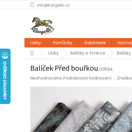
Přejít
info@bargello.cz
na
obsah
Látky
Pomůcky
Galanterie
Hotový
Domů
Látky
Balíčky a čtverce
Balíčky
Balíček Před bouřkou
D0594
Průměrné
Neohodnoceno
Podrobnosti hodnocení
Značka
hodnocení
produktu
je
0,0
z
5
hvězdiček.