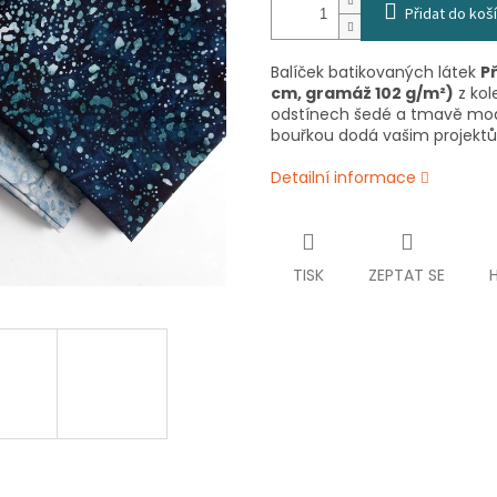
Přidat do koš
Balíček batikovaných látek
P
cm, gramáž 102 g/m²)
z kol
odstínech šedé a tmavě modr
bouřkou dodá vašim projekt
Detailní informace
TISK
ZEPTAT SE