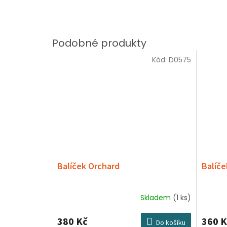
Kód:
D0575
Balíček Orchard
Balíče
Skladem
(1 ks)
380 Kč
360 K
Do košíku