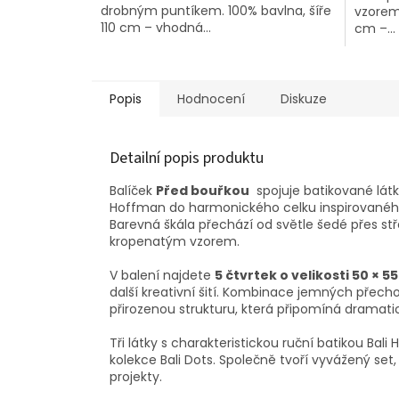
drobným puntíkem. 100% bavlna, šíře
vzorem 
110 cm – vhodná...
cm –...
Popis
Hodnocení
Diskuze
Detailní popis produktu
Balíček
Před bouřkou
spojuje batikované látk
Hoffman do harmonického celku inspirovanéh
Barevná škála přechází od světle šedé přes 
kropenatým vzorem.
V balení najdete
5 čtvrtek o velikosti 50 × 5
další kreativní šití. Kombinace jemných přech
přirozenou strukturu, která připomíná dramat
Tři látky s charakteristickou ruční batikou Ba
kolekce Bali Dots. Společně tvoří vyvážený set,
projekty.