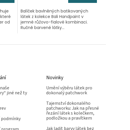
ahuje
Balíček bavlněných batikovaných
 které
látek z kolekce Bali Handpaint v
er od
jemné růžovo-fialové kombinaci.
Ručně barvené látky...
ání
Novinky
 naše
Umění výběru látek pro
y“ jiné než ty
dokonalý patchwork
Tajemství dokonalého
rev
patchworku: Jak na přesné
řezání látek s kolečkem,
podložkou a pravítkem
 podmínky
Jak ladit barvy látek bez
í program