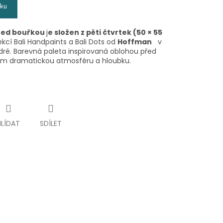
íku
řed bouřkou
j
e složen z pěti čtvrtek (50 × 55
ekcí Bali Handpaints a Bali Dots od
Hoffman
v
é. Barevná paleta inspirovaná oblohou před
ům dramatickou atmosféru a hloubku.
HLÍDAT
SDÍLET