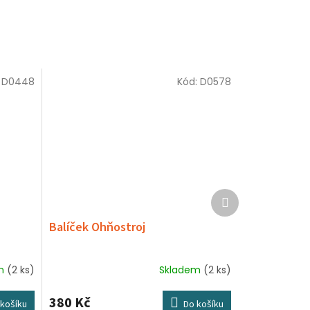
:
D0448
Kód:
D0578
Další
produkt
Balíček Ohňostroj
em
(2 ks)
Skladem
(2 ks)
380 Kč
košíku
Do košíku