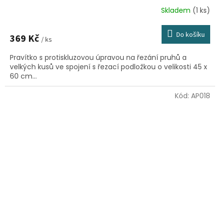
Skladem
(1 ks)
Do košíku
369 Kč
/ ks
Pravítko s protiskluzovou úpravou na řezání pruhů a
velkých kusů ve spojení s řezací podložkou o velikosti 45 x
60 cm...
Kód:
AP018