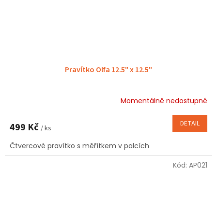
Pravítko Olfa 12.5" x 12.5"
Momentálně nedostupné
Průměrné
hodnocení
produktu
DETAIL
499 Kč
/ ks
je
5,0
Čtvercové pravítko s měřítkem v palcích
z
5
Kód:
AP021
hvězdiček.