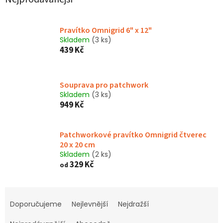
Pravítko Omnigrid 6" x 12"
Skladem
(3 ks)
439 Kč
Souprava pro patchwork
Skladem
(3 ks)
949 Kč
Patchworkové pravítko Omnigrid čtverec
20 x 20 cm
Skladem
(2 ks)
329 Kč
od
Ř
a
Doporučujeme
Nejlevnější
Nejdražší
z