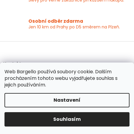
Slevy pro věrné zákaznice při každém nákupu.
Osobní odběr zdarma
Jen 10 km od Prahy po D5 směrem na Plzeň.
Z
á
p
a
Kontakt
t
Web Bargello používá soubory cookie. Dalším
í
info
@
bargello.cz
procházením tohoto webu vyjadřujete souhlas s
jejich používáním.
+420 603 172 873
Facebook
Nastavení
bargellocz
Youtube
Souhlasím
Informace pro vás