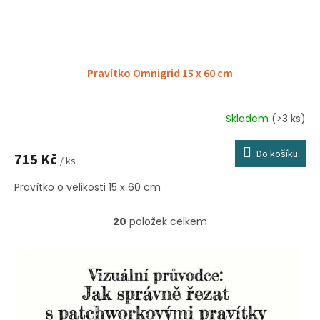
Pravítko Omnigrid 15 x 60 cm
Skladem
(>3 ks)
Průměrné
hodnocení
produktu
Do košíku
715 Kč
je
/ ks
5,0
Pravítko o velikosti 15 x 60 cm
z
5
hvězdiček.
20
položek celkem
O
v
l
á
d
a
c