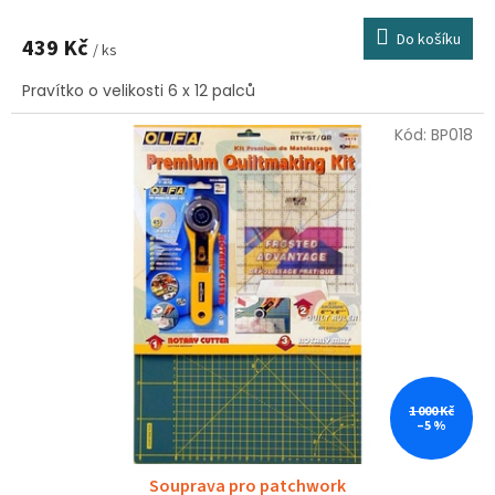
hodnocení
produktu
Do košíku
439 Kč
je
/ ks
5,0
Pravítko o velikosti 6 x 12 palců
z
5
hvězdiček.
Kód:
BP018
1 000 Kč
–5 %
Souprava pro patchwork