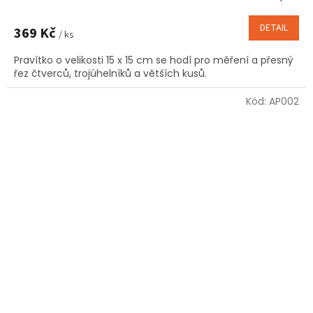
DETAIL
369 Kč
/ ks
Pravítko o velikosti 15 x 15 cm se hodí pro měření a přesný
řez čtverců, trojúhelníků a větších kusů.
Kód:
AP002