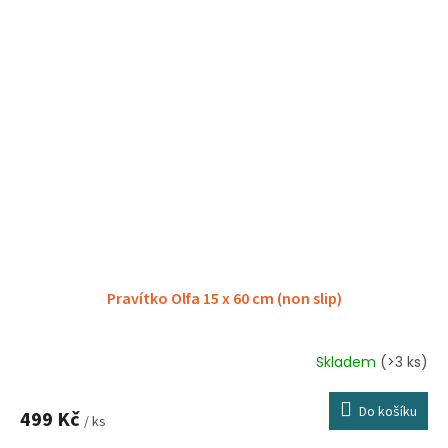
Pravítko Olfa 15 x 60 cm (non slip)
Skladem
(>3 ks)
Průměrné
hodnocení
produktu
Do košíku
499 Kč
je
/ ks
5,0