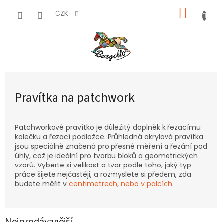
Přejít
NÁKUP
na
CZK
obsah
KOŠÍK
Pravítka na patchwork
Patchworkové pravítko je důležitý doplněk k řezacímu
kolečku a řezací podložce. Průhledná akrylová pravítka
jsou speciálně značená pro přesné měření a řezání pod
úhly, což je ideální pro tvorbu bloků a geometrických
vzorů. Vyberte si velikost a tvar podle toho, jaký typ
práce šijete nejčastěji, a rozmyslete si předem, zda
budete měřit v
centimetrech, nebo v palcích
.
Nejprodávanější