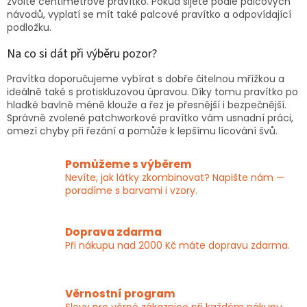
zvolte centimetrové pravítko. Pokud šijete podle palcových
návodů, vyplatí se mít také palcové pravítko a odpovídající
podložku.
Na co si dát při výběru pozor?
Pravítka doporučujeme vybírat s dobře čitelnou mřížkou a
ideálně také s protiskluzovou úpravou. Díky tomu pravítko po
hladké bavlně méně klouže a řez je přesnější i bezpečnější.
Správně zvolené patchworkové pravítko vám usnadní práci,
omezí chyby při řezání a pomůže k lepšímu lícování švů.
Pomůžeme s výběrem
Nevíte, jak látky zkombinovat? Napište nám —
poradíme s barvami i vzory.
Doprava zdarma
Při nákupu nad 2000 Kč máte dopravu zdarma.
Věrnostní program