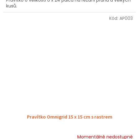
Pravítko o velikosti 6 x 24 palců na řezání pruhů a velkých
kusů.
Kód:
AP003
Pravítko Omnigrid 15 x 15 cm s rastrem
Momentálně nedostupné