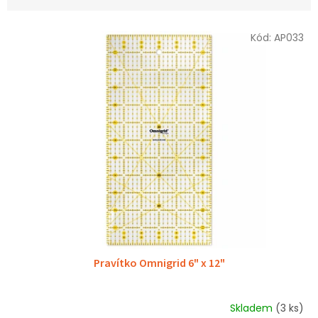
V
Kód:
AP033
ý
p
i
s
p
r
o
d
u
k
t
ů
Pravítko Omnigrid 6" x 12"
Skladem
(3 ks)
Průměrné