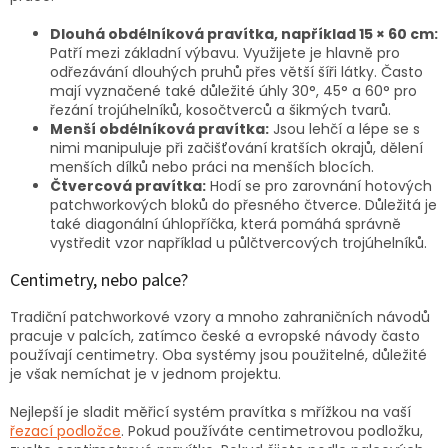
Dlouhá obdélníková pravítka, například 15 × 60 cm:
Patří mezi základní výbavu. Využijete je hlavně pro
odřezávání dlouhých pruhů přes větší šíři látky. Často
mají vyznačené také důležité úhly 30°, 45° a 60° pro
řezání trojúhelníků, kosočtverců a šikmých tvarů.
Menší obdélníková pravítka:
Jsou lehčí a lépe se s
nimi manipuluje při začišťování kratších okrajů, dělení
menších dílků nebo práci na menších blocích.
Čtvercová pravítka:
Hodí se pro zarovnání hotových
patchworkových bloků do přesného čtverce. Důležitá je
také diagonální úhlopříčka, která pomáhá správně
vystředit vzor například u půlčtvercových trojúhelníků.
Centimetry, nebo palce?
Tradiční patchworkové vzory a mnoho zahraničních návodů
pracuje v palcích, zatímco české a evropské návody často
používají centimetry. Oba systémy jsou použitelné, důležité
je však nemíchat je v jednom projektu.
Nejlepší je sladit měřicí systém pravítka s mřížkou na vaší
řezací podložce
. Pokud používáte centimetrovou podložku,