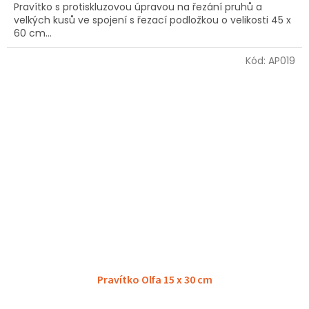
Pravítko s protiskluzovou úpravou na řezání pruhů a
z
velkých kusů ve spojení s řezací podložkou o velikosti 45 x
5
60 cm...
hvězdiček.
Kód:
AP019
Pravítko Olfa 15 x 30 cm