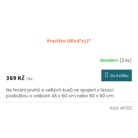
Pravítko Olfa 6"x12"
Skladem
(2 ks)
Průměrné
hodnocení
produktu
Do košíku
369 Kč
je
/ ks
5,0
Na řezání pruhů a velkých kusů ve spojení s řezací
z
podložkou o velikosti 45 x 60 cm nebo 60 x 90 cm.
5
hvězdiček.
Kód:
AP012