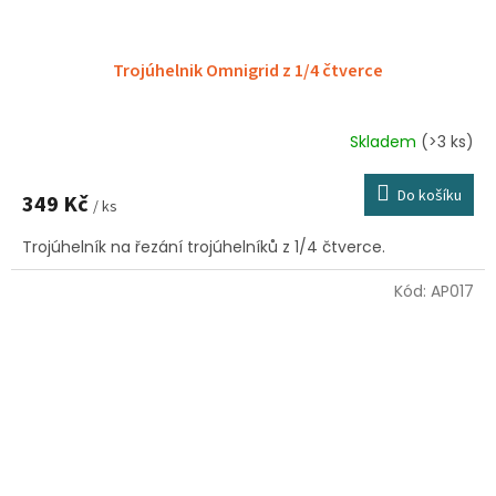
Trojúhelnik Omnigrid z 1/4 čtverce
Skladem
(>3 ks)
Do košíku
349 Kč
/ ks
Trojúhelník na řezání trojúhelníků z 1/4 čtverce.
Kód:
AP017