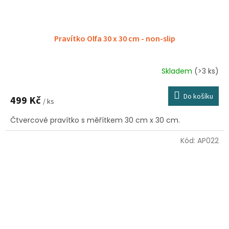
Pravítko Olfa 30 x 30 cm - non-slip
Skladem
(>3 ks)
Průměrné
hodnocení
produktu
Do košíku
499 Kč
je
/ ks
5,0
Čtvercové pravítko s měřítkem 30 cm x 30 cm.
z
5
hvězdiček.
Kód:
AP022