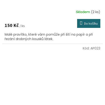
Skladem
(2 ks)
Do košíku
150 Kč
/ ks
Malé pravítko, které vám pomůže při šití na papír a při
řezání drobných kousků látek.
Kód:
AP023