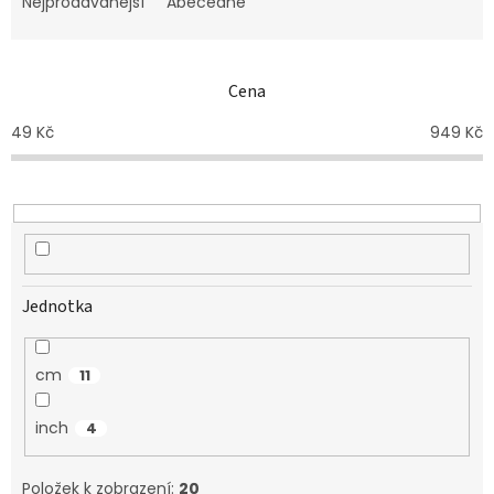
e
Nejprodávanější
Abecedně
n
í
p
Cena
r
o
49
Kč
949
Kč
d
u
k
t
ů
Jednotka
cm
11
inch
4
Položek k zobrazení:
20