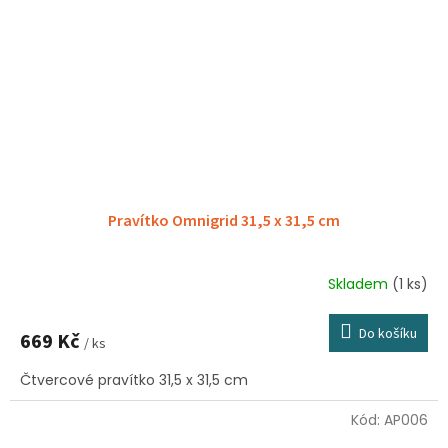
Pravítko Omnigrid 31,5 x 31,5 cm
Skladem
(1 ks)
Průměrné
hodnocení
produktu
Do košíku
669 Kč
je
/ ks
5,0
Čtvercové pravítko 31,5 x 31,5 cm
z
5
hvězdiček.
Kód:
AP006