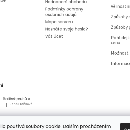
ube
Hodnocení obchodu
Věrnostn
Podmínky ochrany
osobních údajů
Způsoby 
Mapa serveru
Způsoby 
Neznáte svoje heslo?
Váš účet
Pohlídejt
cenu
Možnost p
Informace
ní
Balíček pruhů Akvárium
Jana Fraňková
|
Hodnocení produktu je 5 z 5 hvězdiček.
Balíček Lesní med
lo používá soubory cookie. Dalším procházením
Tatiana Bacikova
|
Hodnocení produktu je 5 z 5 hvězdiček.