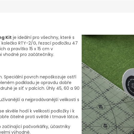
g Kit
je ideální pro všechny, které s
 kolečko RTY-2/G, řezací podložku 47
h a pravítko 15 x 15 cm v
mi vhodné pro začátečníky.
. Speciální povrch nepoškozuje ostří
 zeleném podkladu je opravdu dobře
 druhé je síť v palcích. Úhly 45, 60 a 90
užívanější a nejprodávanější velikosti s
se skvěle hodí k velikosti podložky i k
ře čitelné proti světlé i tmavé látce.
 začínající pačvorkářky, účastníky
 velmi výhodné.