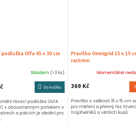
 podložka Olfa 45 x 30 cm
Pravítko Omnigrid 15 x 15 c
rastrem
Skladem
(>3 ks)
Momentálně nedo
369 Kč
č
Do košíku
Pravítko o velikosti 15 x 15 cm 
onální řezací podložka OLFA
pro měření a přesný řez čtverc
C s oboustranným potiskem v
trojúhelníků a větších kusů.
trech a palcích je ideální pro
..