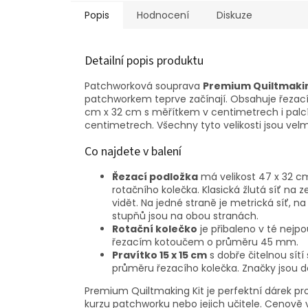
Popis
Hodnocení
Diskuze
Detailní popis produktu
Patchworková souprava
Premium Quiltmakin
patchworkem teprve začínají. Obsahuje řezací
cm x 32 cm s měřítkem v centimetrech i palcíc
centimetrech. Všechny tyto velikosti jsou vel
Co najdete v balení
Řezací podložka
má velikost 47 x 32 cm
rotačního kolečka. Klasická žlutá síť na
vidět. Na jedné straně je metrická síť, na
stupňů jsou na obou stranách.
Rotační kolečko
je přibaleno v té nejpo
řezacím kotoučem o průměru 45 mm.
Pravítko 15 x 15 cm
s dobře čitelnou sítí 
průměru řezacího kolečka. Značky jsou dob
Premium Quiltmaking Kit je perfektní dárek pro
kurzu patchworku nebo jejich učitele. Cenově