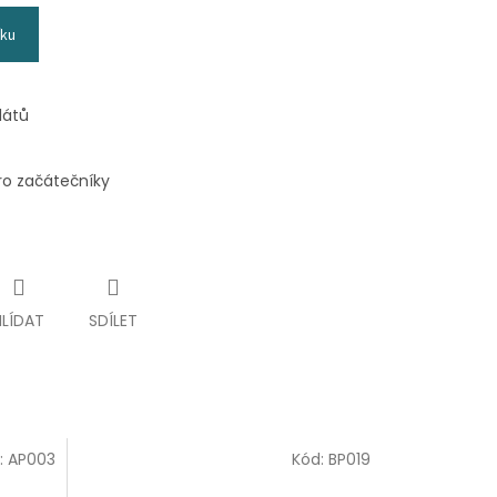
íku
látů
ro začátečníky
HLÍDAT
SDÍLET
:
AP003
Kód:
BP019