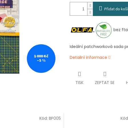
Přidat do koš
bez fta
Ideální patchworková sada p
1 000 Kč
Detailní informace
–5 %
TISK
ZEPTAT SE
Kód:
BP005
Kód