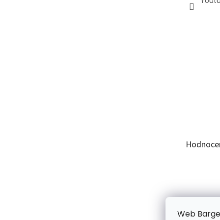
Yout
Hodnoce
Web Bargel