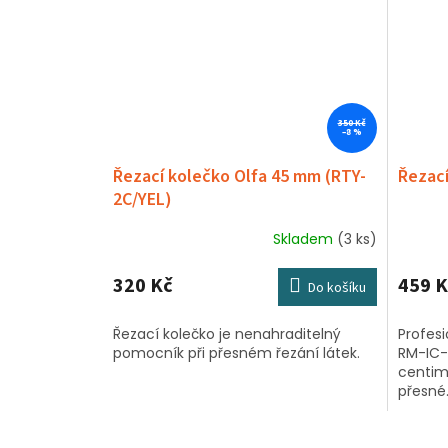
350 Kč
–8 %
Řezací kolečko Olfa 45 mm (RTY-
Řezací
2C/YEL)
Skladem
(3 ks)
Průměrné
hodnocení
produktu
320 Kč
459 K
Do košíku
je
5,0
Řezací kolečko je nenahraditelný
Profesi
z
pomocník při přesném řezání látek.
RM-IC-
5
centime
hvězdiček.
přesné.