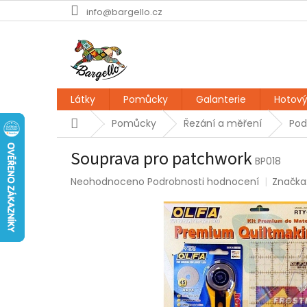
Přejít
info@bargello.cz
na
obsah
Látky
Pomůcky
Galanterie
Hotový
Domů
Pomůcky
Řezání a měření
Pod
Souprava pro patchwork
BP018
Průměrné
Neohodnoceno
Podrobnosti hodnocení
Značka
hodnocení
produktu
je
0,0
z
5
hvězdiček.