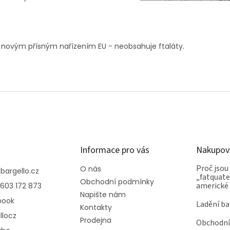
 novým přísným nařízením EU - neobsahuje ftaláty.
Informace pro vás
Nakupov
Proč jsou
O nás
@
bargello.cz
„fatquater
Obchodní podmínky
americké
603 172 873
Napište nám
book
Ladění ba
Kontakty
llocz
Prodejna
Obchodní