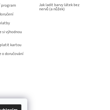
Jak ladit barvy látek bez
í program
nervů (a nůžek)
doručení
platby
e si výhodnou
latit kartou
 o doručování