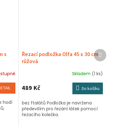
Další
m s
Řezací podložka Olfa 45 x 30 cm
produkt
růžová
stupné
Skladem
(1 ks)
489 Kč
DETAIL
Do košíku
se hodí
bez ftalátů Podložka je navržena
ů,
především pro řezání látek pomocí
řezacího kolečka.