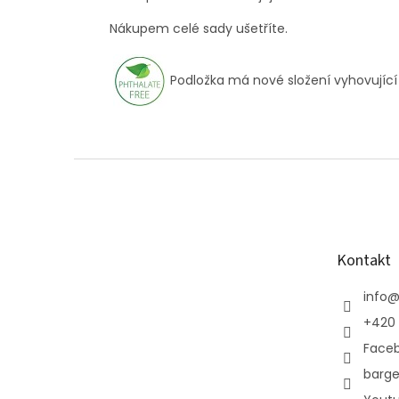
Nákupem celé sady ušetříte.
Podložka má nové složení vyhovující
Z
á
p
a
t
Kontakt
í
info
+420 
Face
barge