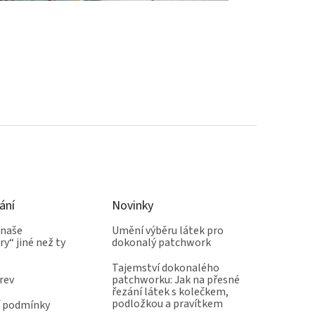
ání
Novinky
 naše
Umění výběru látek pro
y“ jiné než ty
dokonalý patchwork
Tajemství dokonalého
rev
patchworku: Jak na přesné
řezání látek s kolečkem,
podložkou a pravítkem
 podmínky