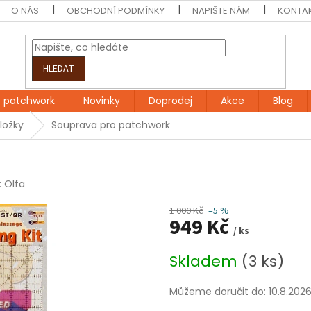
O NÁS
OBCHODNÍ PODMÍNKY
NAPIŠTE NÁM
KONTA
HLEDAT
 patchwork
Novinky
Doprodej
Akce
Blog
ložky
Souprava pro patchwork
:
Olfa
1 000 Kč
–5 %
949 Kč
/ ks
Měrná
Skladem
(3 ks)
cena:
Můžeme doručit do:
10.8.202