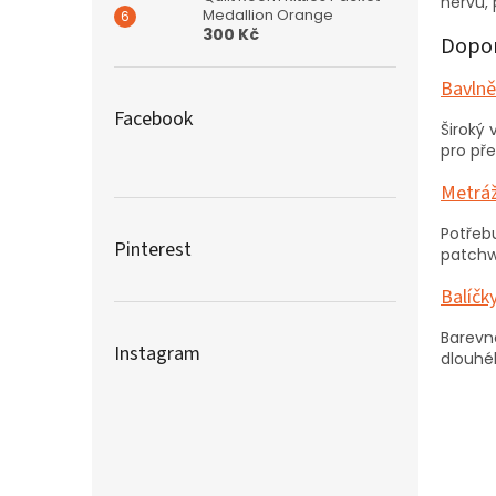
nervů, 
Medallion Orange
300 Kč
Dopor
Bavlně
Facebook
Široký
pro př
Metrá
Potřebu
Pinterest
patchw
Balíčk
Barevn
Instagram
dlouhé