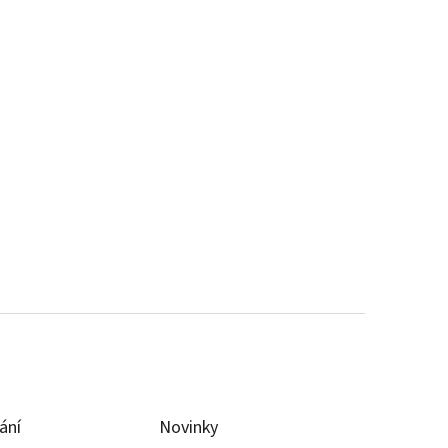
ání
Novinky