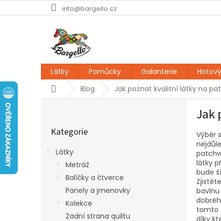
Přejít
info@bargello.cz
na
obsah
Látky
Pomůcky
Galanterie
Hotový
Domů
Blog
Jak poznat kvalitní látky na pa
P
Jak 
o
Přeskočit
s
Kategorie
kategorie
Výběr 
t
nejdůle
r
Látky
patchw
a
látky p
Metráž
n
bude ší
Balíčky a čtverce
n
Zjistět
í
Panely a jmenovky
bavlnu
p
dobrého
Kolekce
tomto 
a
Zadní strana quiltu
díky kt