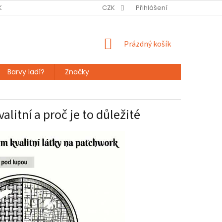
KTY
PRODEJNA
HODNOCENÍ OBCHODU
CZK
Přihlášení
PODMÍNKY OC
NÁKUPNÍ
Prázdný košík
KOŠÍK
Barvy ladí?
Značky
litní a proč je to důležité