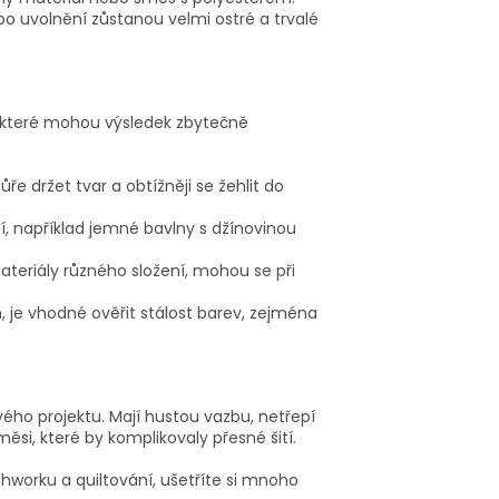
o uvolnění zůstanou velmi ostré a trvalé
 které mohou výsledek zbytečně
ře držet tvar a obtížněji se žehlit do
 například jemné bavlny s džínovinou
eriály různého složení, mohou se při
je vhodné ověřit stálost barev, zejména
ého projektu. Mají hustou vazbu, netřepí
si, které by komplikovaly přesné šití.
worku a quiltování, ušetříte si mnoho