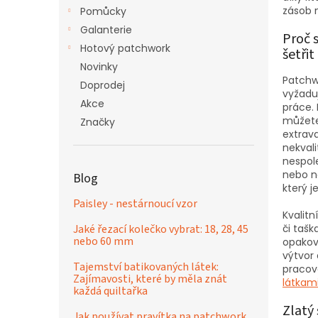
n
zásob 
Pomůcky
e
Galanterie
l
Proč 
Hotový patchwork
šetřit
Novinky
Patchw
Doprodej
vyžadu
Akce
práce. 
můžete
Značky
extrav
nekval
nespol
nebo n
Blog
který j
Paisley - nestárnoucí vzor
Kvalitn
Jaké řezací kolečko vybrat: 18, 28, 45
či tašk
nebo 60 mm
opakov
výtvor 
Tajemství batikovaných látek:
pracov
Zajímavosti, které by měla znát
látkam
každá quiltařka
Zlatý
Jak používat pravítka na patchwork,