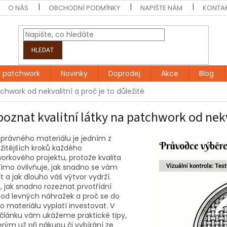
O NÁS
OBCHODNÍ PODMÍNKY
NAPIŠTE NÁM
KONTA
HLEDAT
 patchwork
Novinky
Doprodej
Akce
Blog
tchwork od nekvalitní a proč je to důležité
poznat kvalitní látky na patchwork od nekva
správného materiálu je jedním z
žitějších kroků každého
orkového projektu, protože kvalita
římo ovlivňuje, jak snadno se vám
t a jak dlouho váš výtvor vydrží.
e, jak snadno rozeznat prvotřídní
 od levných náhražek a proč se do
 materiálu vyplatí investovat. V
článku vám ukážeme praktické tipy,
erým už při nákupu či vybírání ze