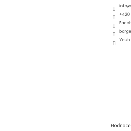
info
+420 
Face
barge
Yout
Hodnoce