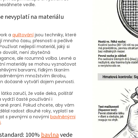
nesáhnete vedle.
se nevyplatí na materiálu
ork a
quiltování
jsou techniky, které
jí mnoho času, přesnosti a pečlivé
Používat nejlepší materiál, jaký si
 dovolit, není zbytečná
agance, ale rozumná volba. Levné a
itní materiály se mohou vyznačovat
ehlivými barvami, řídkým tkaním
adměrným množstvím škrobu,
en dočasně vytváří dojem pevnosti.
í látka zaručí, že vaše deka, polštář
a vydrží časté používání i
ané praní. Pokud chcete, aby vám
dělal radost dlouhé roky, vyplatí se
at s pevnými a novými
bavlněnými
i
.
 standard: 100%
bavlna
vede