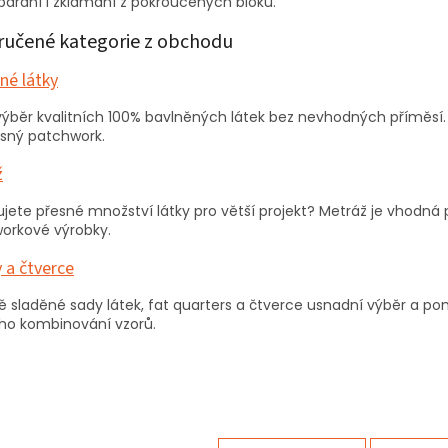
párání i zklamání z pokroucených bloků.
učené kategorie z obchodu
né látky
 výběr kvalitních 100% bavlněných látek bez nevhodných příměsí
esný patchwork.
ž
jete přesné množství látky pro větší projekt? Metráž je vhodná p
orkové výrobky.
y a čtverce
ě sladěné sady látek, fat quarters a čtverce usnadní výběr a po
ho kombinování vzorů.