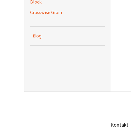
Block
Crosswise Grain
Blog
Z
á
p
a
t
Kontakt
í