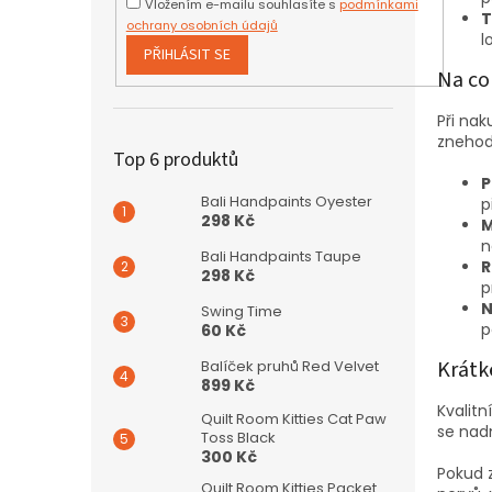
Vložením e-mailu souhlasíte s
podmínkami
T
ochrany osobních údajů
l
PŘIHLÁSIT SE
Na co
Při na
znehod
Top 6 produktů
P
Bali Handpaints Oyester
p
298 Kč
M
n
Bali Handpaints Taupe
R
298 Kč
p
N
Swing Time
p
60 Kč
Krátk
Balíček pruhů Red Velvet
899 Kč
Kvalitn
Quilt Room Kitties Cat Paw
se nadm
Toss Black
300 Kč
Pokud 
Quilt Room Kitties Packet