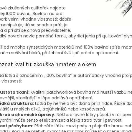
avě zkušených quiltařek najdete
ěji 100% bavlnu. Bavlna má pro
ork velmi vhodné vlastnosti: dobře
 manipuluje, dá se snadno prát, je
vá a při šití se chová předvídatelně.
adký povrch navíc pomáhá tomu, aby šicí jehla při quiltování pl
díl od mnoha syntetických materiálů má 100% bavlna spíše matný 
sném sešívání bloků, při žehlení švů i při práci s aplikacemi.
oznat kvalitu: zkouška hmatem a okem
dá látka s označením „100% bavlna“ je automaticky vhodná pro p
 vlastnosti:
ustota tkaní:
Kvalitní patchworková bavlna má hustší vazbu n
evnější, stabilnější a lépe odolává opotřebení.
ídká struktura:
Látka by neměla být tkaná příliš řídce. Řídké t
vlášť u malých dílků, trojúhelníků nebo kosočtverců.
krob a chemické úpravy:
Některé levné látky působí v roli pevn
yprání může tento efekt zmizet a látka ztratí tvar i pevnost.
est přehybem:
Přehněte látku mezi prsty a přejeďte hranu neht
održí. Pokud se přehyb okamžitě rozvolní, může jít o méně vho