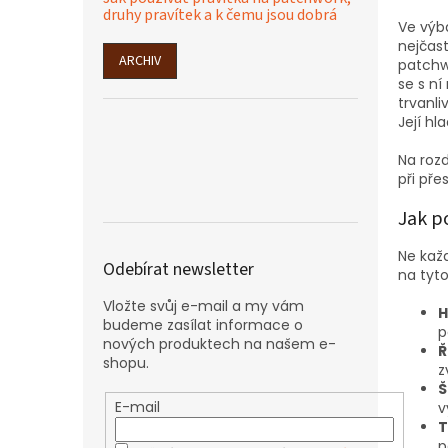
druhy pravítek a k čemu jsou dobrá
Ve výb
nejčast
ARCHIV
patchw
se s ní
trvanli
Její hl
Na roz
při pře
Jak p
Ne kaž
Odebírat newsletter
na tyto
Vložte svůj e-mail a my vám
H
budeme zasílat informace o
p
nových produktech na našem e-
Ř
shopu.
z
Š
E-mail
v
T
p