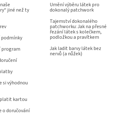
 naše
Umění výběru látek pro
y“ jiné než ty
dokonalý patchwork
Tajemství dokonalého
rev
patchworku: Jak na přesné
řezání látek s kolečkem,
podložkou a pravítkem
 podmínky
Jak ladit barvy látek bez
í program
nervů (a nůžek)
doručení
platby
e si výhodnou
latit kartou
 o doručování