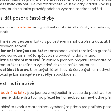
est mačkavosti:
Pevně zmáčkněte kousek látky v dlani. Pokud p
omy, bude se látka pravděpodobně výrazně mačkat i při šití.
 si dát pozor a časté chyby
kupování z
metráže
se vyplatí vyhnout několika častým chybám,
notit.
říměs polyesteru:
Látky s polyesterem mohou při šití klouzat, hů
řesných záhybů.
íchání různých tlouštěk:
Kombinace velmi rozdílných gramáží,
ebo sametem, může způsobit nerovnosti a deformace.
ůzné srážení materiálů:
Pokud v jednom projektu smícháte mat
raní srážet rozdílně a výsledná deka se může pokroutit.
estálost barev:
U tmavých látek, hlavně červených a modrých, 
okud je kombinujete se světlým podkladem.
é shrnutí na závěr
í
bavlněné látky
jsou jednou z nejlepších investic do patchworkov
ěrně, dobře drží tvar po přežehlení a neobsahují nevhodné přímě
začínáte tvořit s materiálem vyrobeným přímo pro potřeby patch