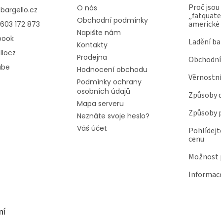
Proč jsou
O nás
@
bargello.cz
„fatquater
Obchodní podmínky
americké
603 172 873
Napište nám
book
Ladění ba
Kontakty
llocz
Prodejna
Obchodní
ube
Hodnocení obchodu
Věrnostn
Podmínky ochrany
osobních údajů
Způsoby 
Mapa serveru
Způsoby 
Neznáte svoje heslo?
Váš účet
Pohlídejt
cenu
Možnost p
Informace
ní