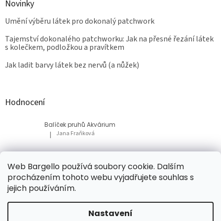
Novinky
Umění výběru látek pro dokonalý patchwork
Tajemství dokonalého patchworku: Jak na přesné řezání látek
s kolečkem, podložkou a pravítkem
Jak ladit barvy látek bez nervů (a nůžek)
Hodnocení
Balíček pruhů Akvárium
Jana Fraňková
|
Hodnocení produktu je 5 z 5 hvězdiček.
Balíček Lesní med
Web Bargello používá soubory cookie. Dalším
Tatiana Bacikova
|
procházením tohoto webu vyjadřujete souhlas s
Hodnocení produktu je 5 z 5 hvězdiček.
jejich používáním.
Nastavení
Vytvořil Shoptet