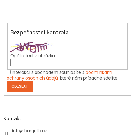
Bezpečnostní kontrola
Opište text z obrázku
Interakcí s obchodem souhlasíte s
podmínkami
ochrany osobních údajů
, které nám případně sdělíte.
ODESLAT
Z
á
p
a
Kontakt
t
í
info
@
bargello.cz