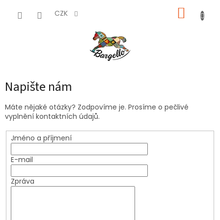
Přejít
NÁKUP
na
CZK
obsah
KOŠÍK
Napište nám
Máte nějaké otázky? Zodpovíme je. Prosíme o pečlivé
vyplnění kontaktních údajů.
Jméno a příjmení
E-mail
Zpráva