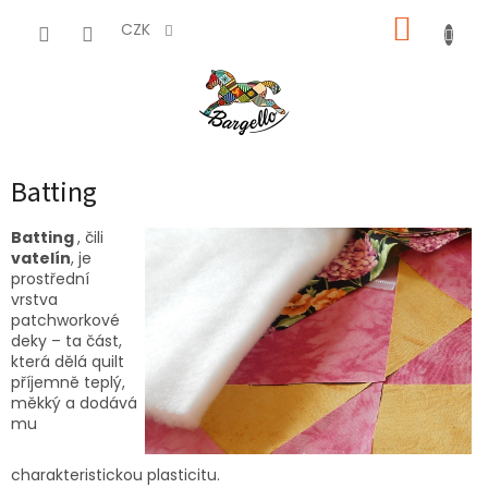
Přejít
NÁKUP
na
CZK
obsah
KOŠÍK
Batting
Batting
, čili
vatelín
, je
prostřední
vrstva
patchworkové
deky – ta část,
která dělá quilt
příjemně teplý,
měkký a dodává
mu
charakteristickou plasticitu.