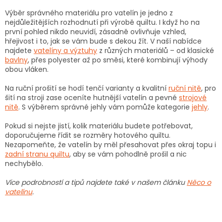
Výběr správného materiálu pro vatelín je jedno z
nejdůležitějších rozhodnutí při výrobě quiltu. I když ho na
první pohled nikdo neuvidí, zásadně ovlivňuje vzhled,
hřejivost i to, jak se vám bude s dekou žít. V naší nabídce
najdete
vatelíny a výztuhy
z různých materiálů – od klasické
bavlny
, přes polyester až po směsi, které kombinují výhody
obou vláken.
Na ruční prošití se hodí tenčí varianty a kvalitní
ruční nitě
, pro
šití na stroji zase oceníte hutnější vatelín a pevné
strojové
nitě
. S výběrem správné jehly vám pomůže kategorie
jehly
.
Pokud si nejste jistí, kolik materiálu budete potřebovat,
doporučujeme řídit se rozměry hotového quiltu.
Nezapomeňte, že vatelín by měl přesahovat přes okraj topu i
zadní stranu quiltu
, aby se vám pohodlně prošil a nic
nechybělo.
Více podrobností a tipů najdete také v našem článku
Něco o
vatelínu
.