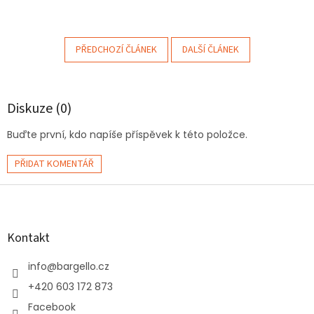
PŘEDCHOZÍ ČLÁNEK
DALŠÍ ČLÁNEK
Diskuze (0)
Buďte první, kdo napíše příspěvek k této položce.
PŘIDAT KOMENTÁŘ
Z
á
p
a
Kontakt
t
í
info
@
bargello.cz
+420 603 172 873
Facebook