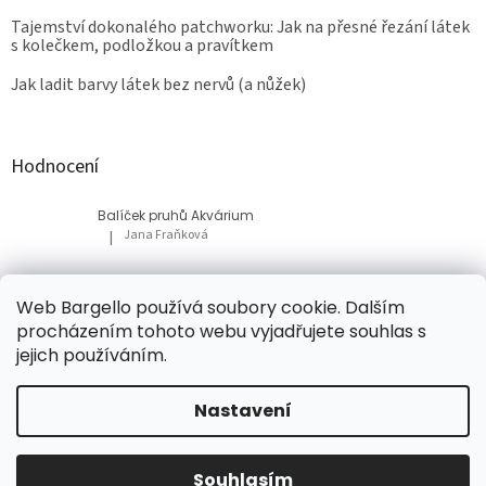
Tajemství dokonalého patchworku: Jak na přesné řezání látek
s kolečkem, podložkou a pravítkem
Jak ladit barvy látek bez nervů (a nůžek)
Hodnocení
Balíček pruhů Akvárium
Jana Fraňková
|
Hodnocení produktu je 5 z 5 hvězdiček.
Balíček Lesní med
Web Bargello používá soubory cookie. Dalším
Tatiana Bacikova
|
procházením tohoto webu vyjadřujete souhlas s
Hodnocení produktu je 5 z 5 hvězdiček.
jejich používáním.
Nastavení
Vytvořil Shoptet
Souhlasím
Copyright 2026
Bargello
. Všechna práva vyhrazena.