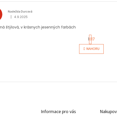
Nadežda Durcová
D
|
4.9.2025
Hodnocení obchodu je 5 z 5 hvězdiček.
ná štýlová, v krásnych jesenných farbách
S
1
17
t
r
O
NAHORU
á
v
n
l
k
á
o
d
v
a
á
c
n
í
í
p
r
v
k
y
v
Informace pro vás
Nakupov
ý