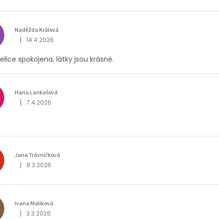
Naděžda Králová
|
14.4.2026
Hodnocení obchodu je 5 z 5 hvězdiček.
lice spokojena, látky jsou krásné.
Hana Lankašová
|
7.4.2026
Hodnocení obchodu je 4 z 5 hvězdiček.
Jana Trávníčková
|
8.3.2026
Hodnocení obchodu je 5 z 5 hvězdiček.
Ivana Malíková
|
3.3.2026
Hodnocení obchodu je 5 z 5 hvězdiček.