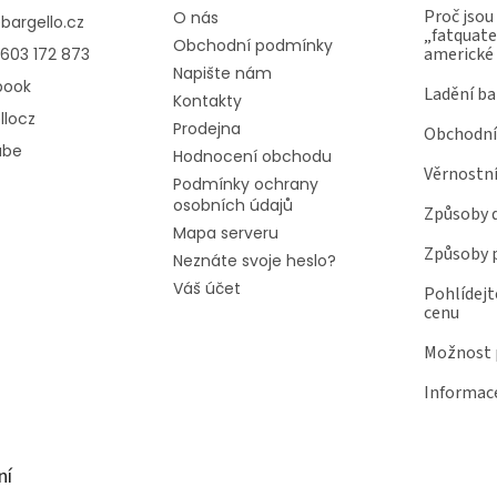
p
Proč jsou
O nás
@
bargello.cz
„fatquater
i
Obchodní podmínky
americké
603 172 873
s
Napište nám
u
book
Ladění ba
Kontakty
llocz
Prodejna
Obchodní
ube
Hodnocení obchodu
Věrnostn
Podmínky ochrany
osobních údajů
Způsoby 
Mapa serveru
Způsoby 
Neznáte svoje heslo?
Váš účet
Pohlídejt
cenu
Možnost p
Informace
ní