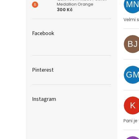
M
Medallion Orange
300 Kč
Velmi 
Facebook
BJ
Pinterest
G
Instagram
K
Pani j