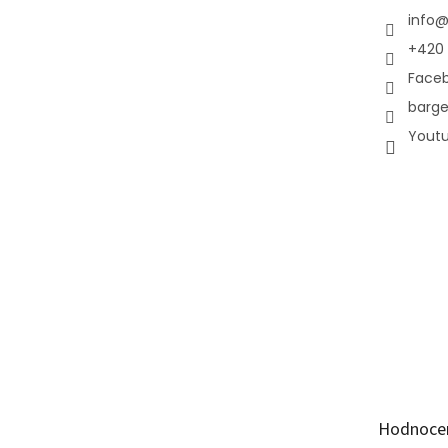
info
+420 
Face
barge
Yout
Hodnoce