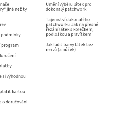
 naše
Umění výběru látek pro
y“ jiné než ty
dokonalý patchwork
Tajemství dokonalého
rev
patchworku: Jak na přesné
řezání látek s kolečkem,
podložkou a pravítkem
 podmínky
Jak ladit barvy látek bez
í program
nervů (a nůžek)
doručení
platby
e si výhodnou
latit kartou
 o doručování