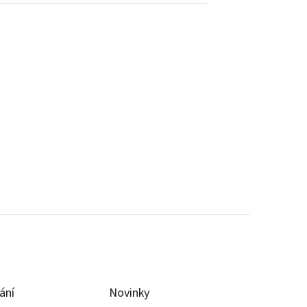
ání
Novinky