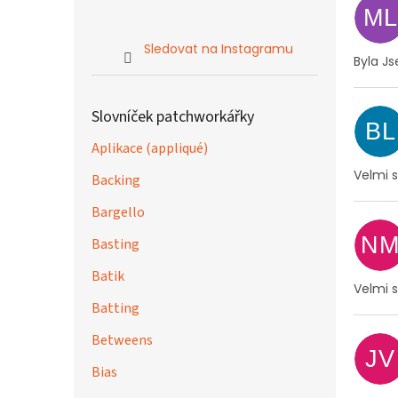
ML
Sledovat na Instagramu
Byla J
Slovníček patchworkářky
BL
Aplikace (appliqué)
Velmi 
Backing
Bargello
N
Basting
Batik
Velmi s
Batting
Betweens
JV
Bias