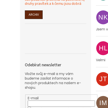
druhy pravítek a k čemu jsou dobrá
ARCHIV
NK
Jsem ve
HL
Velmi
Odebírat newsletter
Vložte svůj e-mail a my vám
JT
budeme zasílat informace o
nových produktech na našem e-
shopu.
E-mail
IM