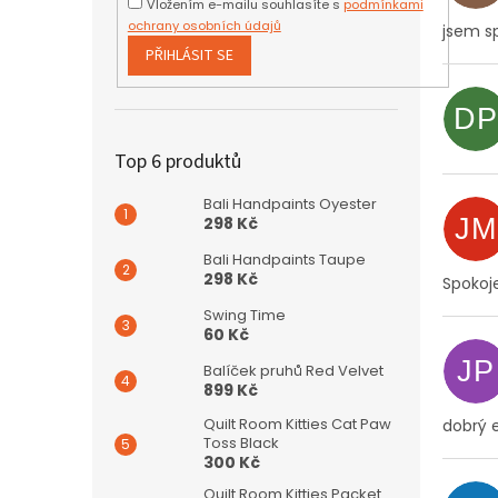
Vložením e-mailu souhlasíte s
podmínkami
ochrany osobních údajů
jsem s
PŘIHLÁSIT SE
DP
Top 6 produktů
Bali Handpaints Oyester
JM
298 Kč
Bali Handpaints Taupe
298 Kč
Spokoj
Swing Time
60 Kč
JP
Balíček pruhů Red Velvet
899 Kč
Quilt Room Kitties Cat Paw
dobrý e
Toss Black
300 Kč
Quilt Room Kitties Packet