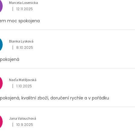
Marcela Losenicka
|
12.11.2025
Hodnocení obchodu je 5 z 5 hvězdiček.
sem moc spokojena
Blanka Lysková
|
8.10.2025
Hodnocení obchodu je 5 z 5 hvězdiček.
spokojená
Naďa Matějovská
M
|
1.10.2025
Hodnocení obchodu je 5 z 5 hvězdiček.
pokojená, kvalitní zboží, doručení rychle a v pořádku
Jana Valouchová
|
10.9.2025
Hodnocení obchodu je 5 z 5 hvězdiček.