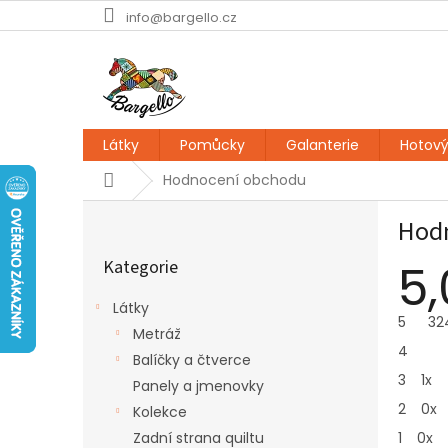
Přejít
info@bargello.cz
na
obsah
Látky
Pomůcky
Galanterie
Hotový
Domů
Hodnocení obchodu
P
Hod
o
Přeskočit
s
5,
Kategorie
kategorie
t
r
Látky
a
5
32
Metráž
n
4
Balíčky a čtverce
n
3
1x
í
Panely a jmenovky
p
2
0x
Kolekce
a
1
0x
Zadní strana quiltu