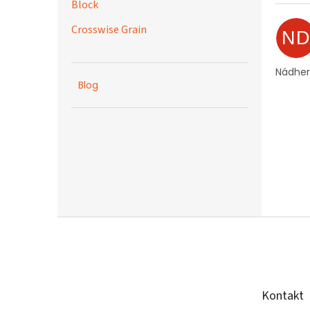
Block
Crosswise Grain
N
Nádher
Blog
Z
á
p
a
t
Kontakt
í