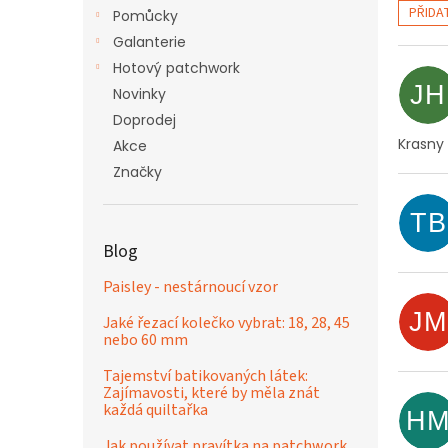
n
PŘIDA
Pomůcky
e
V
Galanterie
l
ý
Hotový patchwork
p
JH
Novinky
i
s
Doprodej
h
Krasny
Akce
o
Značky
d
n
TB
o
Blog
c
e
Paisley - nestárnoucí vzor
n
JM
í
Jaké řezací kolečko vybrat: 18, 28, 45
nebo 60 mm
Tajemství batikovaných látek:
Zajímavosti, které by měla znát
každá quiltařka
H
Jak používat pravítka na patchwork,