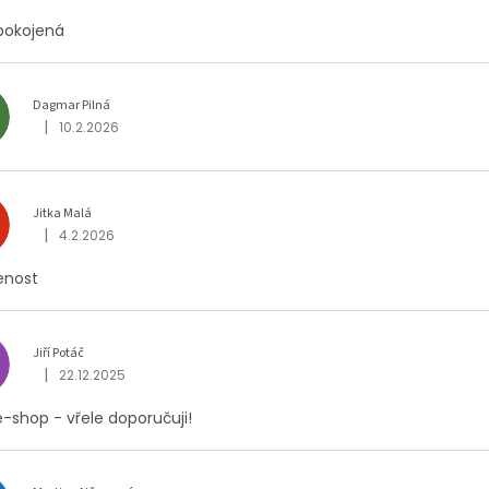
pokojená
Dagmar Pilná
|
10.2.2026
Hodnocení obchodu je 5 z 5 hvězdiček.
Jitka Malá
|
4.2.2026
Hodnocení obchodu je 5 z 5 hvězdiček.
enost
Jiří Potáč
|
22.12.2025
Hodnocení obchodu je 5 z 5 hvězdiček.
-shop - vřele doporučuji!