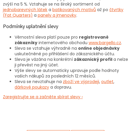
zvýší na 5 %. Vztahuje se na široký sortiment od
jednobarevných látek
a
batikovaných motivů
až po
čtvrtky
(Fat Quarters)
a
panely a jmenovky
.
Podmínky uplatnění slevy
Věrnostní sleva platí pouze pro
registrované
zákazníky
internetového obchodu
www.bargello.cz
.
Sleva se vztahuje výhradně na
online objednávky
uskutečněné po přihlášení do zákaznického účtu.
Sleva je vázána na konkrétní
zákaznický profil
a nelze
ji převést na jiný účet.
Výše slevy se automaticky upravuje podle hodnoty
vašich nákupů za posledních 12 měsíců.
Sleva se nevztahuje na
zboží ve výprodeji
,
outlet
,
dárkové poukazy
a dopravu.
Zaregistrujte se a začněte sbírat slevy ›