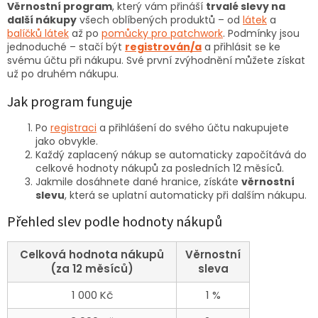
Věrnostní program
, který vám přináší
trvalé slevy na
další nákupy
všech oblíbených produktů – od
látek
a
balíčků látek
až po
pomůcky pro patchwork
. Podmínky jsou
jednoduché – stačí být
registrován/a
a přihlásit se ke
svému účtu při nákupu. Své první zvýhodnění můžete získat
už po druhém nákupu.
Jak program funguje
Po
registraci
a přihlášení do svého účtu nakupujete
jako obvykle.
Každý zaplacený nákup se automaticky započítává do
celkové hodnoty nákupů za posledních 12 měsíců.
Jakmile dosáhnete dané hranice, získáte
věrnostní
slevu
, která se uplatní automaticky při dalším nákupu.
Přehled slev podle hodnoty nákupů
Celková hodnota nákupů
Věrnostní
(za 12 měsíců)
sleva
1 000 Kč
1 %