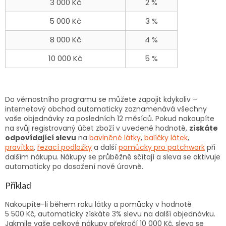
3 000 Kč
2 %
5 000 Kč
3 %
8 000 Kč
4 %
10 000 Kč
5 %
Do věrnostního programu se můžete zapojit kdykoliv –
internetový obchod automaticky zaznamenává všechny
vaše objednávky za posledních 12 měsíců. Pokud nakoupíte
na svůj registrovaný účet zboží v uvedené hodnotě,
získáte
odpovídající slevu
na
bavlněné látky
,
balíčky látek
,
pravítka
,
řezací podložky
a další
pomůcky pro patchwork
při
dalším nákupu. Nákupy se průběžně sčítají a sleva se aktivuje
automaticky po dosažení nové úrovně.
Příklad
Nakoupíte-li během roku látky a pomůcky v hodnotě
5 500 Kč, automaticky získáte 3% slevu na další objednávku.
Jakmile vaše celkové nákupy překročí 10 000 Kč, sleva se