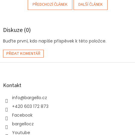
PŘEDCHOZÍ ČLÁNEK
DALŠÍ ČLÁNEK
Diskuze (0)
Buďte první, kdo napíše příspěvek k této položce.
PŘIDAT KOMENTÁŘ
Z
á
p
a
Kontakt
t
í
info
@
bargello.cz
+420 603 172 873
Facebook
bargellocz
Youtube