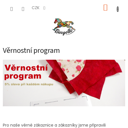
Přejít
NÁKUP
na
CZK
obsah
KOŠÍK
Věrnostní program
Pro naše věrné zákaznice a zákazníky jsme připravili