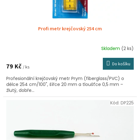
t
ů
Profi metr krejčovský 254 cm
Skladem
(2 ks)
Do košíku
79 Kč
/ ks
Profesionální krejčovský metr Prym (fiberglass/PVC) o
délce 254 cm/100", šířce 20 mm a tloušťce 0,5 mm –
žlutý, dobře...
Kód:
DP225