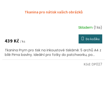
Tkanina pro nátisk vašich obrázků
Skladem
(1 ks)
Do košíku
439 Kč
/ ks
Tkanina Prym pro tisk na inkoustové tiskárně: 5 archů A4 z
bílé Pima bavlny. Ideální pro fotky do patchworku, po...
Kód:
DP027