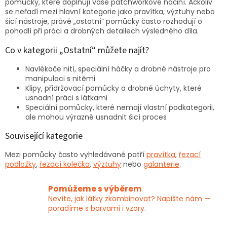
a
pomůcky, které doplňují vaše patchworkové náčiní. Ačkoliv
c
se neřadí mezi hlavní kategorie jako pravítka, výztuhy nebo
í
šicí nástroje, právě „ostatní“ pomůcky často rozhodují o
p
pohodlí při práci a drobných detailech výsledného díla.
r
v
Co v kategorii „Ostatní“ můžete najít?
k
y
Navlékače nití, speciální háčky a drobné nástroje pro
v
manipulaci s nitěmi
ý
Klipy, přidržovací pomůcky a drobné úchyty, které
p
usnadní práci s látkami
i
Speciální pomůcky, které nemají vlastní podkategorii,
s
ale mohou výrazně usnadnit šicí proces
u
Související kategorie
Mezi pomůcky často vyhledávané patří
pravítka
,
řezací
podložky
,
řezací kolečka
,
výztuhy
nebo
galanterie
.
Pomůžeme s výběrem
Nevíte, jak látky zkombinovat? Napište nám —
poradíme s barvami i vzory.