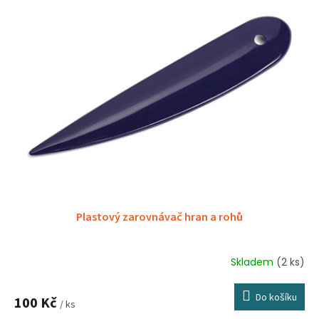
Plastový zarovnávač hran a rohů
Skladem
(2 ks)
Průměrné
hodnocení
produktu
Do košíku
100 Kč
je
/ ks
5,0