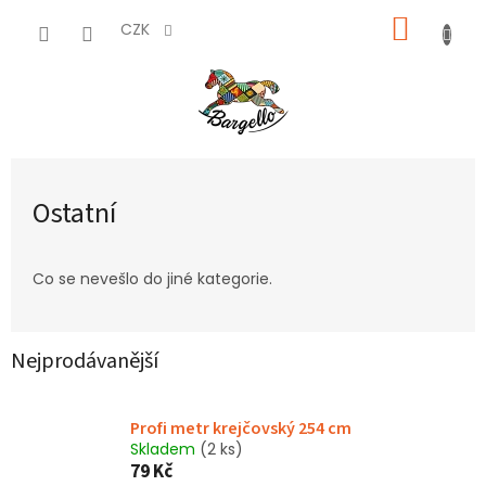
Přejít
NÁKUP
na
CZK
obsah
KOŠÍK
Ostatní
Co se nevešlo do jiné kategorie.
Nejprodávanější
Profi metr krejčovský 254 cm
Skladem
(2 ks)
79 Kč