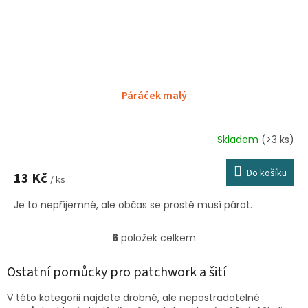
Páráček malý
Skladem
(>3 ks)
Do košíku
13 Kč
/ ks
Je to nepříjemné, ale občas se prostě musí párat.
6
položek celkem
O
v
l
Ostatní pomůcky pro patchwork a šití
á
d
V této kategorii najdete drobné, ale nepostradatelné