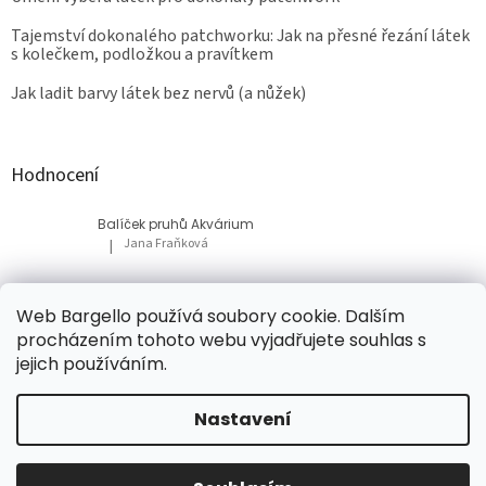
Tajemství dokonalého patchworku: Jak na přesné řezání látek
s kolečkem, podložkou a pravítkem
Jak ladit barvy látek bez nervů (a nůžek)
Hodnocení
Balíček pruhů Akvárium
Jana Fraňková
|
Hodnocení produktu je 5 z 5 hvězdiček.
Balíček Lesní med
Web Bargello používá soubory cookie. Dalším
Tatiana Bacikova
|
procházením tohoto webu vyjadřujete souhlas s
Hodnocení produktu je 5 z 5 hvězdiček.
jejich používáním.
Nastavení
Vytvořil Shoptet