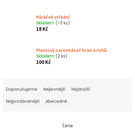
Páráček střední
Skladem
(>3 ks)
18 Kč
Plastový zarovnávač hran a rohů
Skladem
(2 ks)
100 Kč
Ř
a
Doporučujeme
Nejlevnější
Nejdražší
z
e
Nejprodávanější
Abecedně
n
í
p
Cena
r