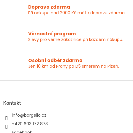
Doprava zdarma
Při nákupu nad 2000 Kč máte dopravu zdarma.
Věrnostní program
Slevy pro věrné zákaznice při každém nákupu.
Osobní odběr zdarma
Jen 10 km od Prahy po D5 směrem na Plzeň.
Z
á
p
a
Kontakt
t
í
info
@
bargello.cz
+420 603 172 873
Facebook