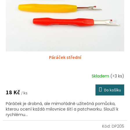
Páráček střední
Skladem
(>3 ks)
Do košíku
18 Kč
/ ks
Páráček je drobná, ale mimořádně užitečná pomůcka,
kterou ocení každá milovnice šití a patchworku. Slouží k
rychlému...
Kód:
DP205