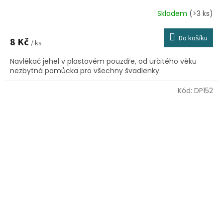
Skladem
(>3 ks)
Do košíku
8 Kč
/ ks
Navlékač jehel v plastovém pouzdře, od určitého věku
nezbytná pomůcka pro všechny švadlenky.
Kód:
DP152