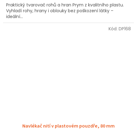
Praktický tvarovač rohů a hran Prym z kvalitního plastu.
z
Vyhladí rohy, hrany i oblouky bez poškození látky –
5
ideální...
hvězdiček.
Kód:
DP168
Navlékač nití v plastovém pouzdře, 80 mm