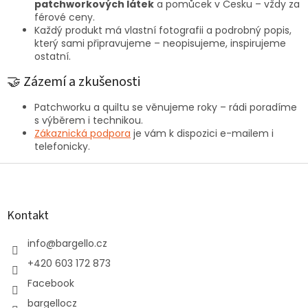
patchworkových látek
a pomůcek v Česku – vždy za
férové ceny.
Každý produkt má vlastní fotografii a podrobný popis,
který sami připravujeme – neopisujeme, inspirujeme
ostatní.
🤝 Zázemí a zkušenosti
Patchworku a quiltu se věnujeme roky – rádi poradíme
s výběrem i technikou.
Zákaznická podpora
je vám k dispozici e-mailem i
telefonicky.
Z
á
p
a
Kontakt
t
í
info
@
bargello.cz
+420 603 172 873
Facebook
bargellocz