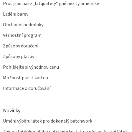
Proč jsou naše „fatquatery“ jiné než ty americké
Ladění barev
Obchodní podmínky
Věrnostní program
Způsoby doručení
Způsoby platby
Pohlídejte si výhodnou cenu
Možnost platit kartou
Informace o doručování
Novinky
Umění výběru látek pro dokonalý patchwork
Tajemství dokonalého patchworku: Jak na přesné řezání látek