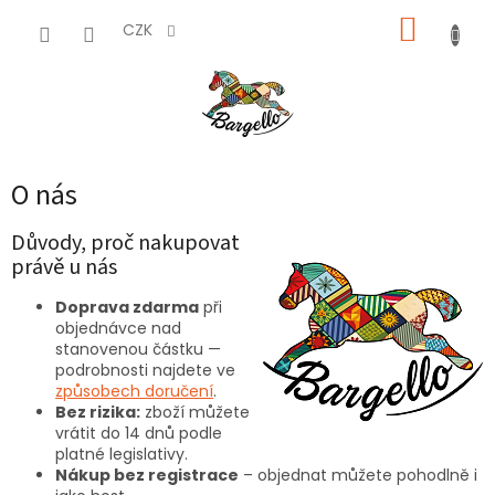
Přejít
NÁKUP
na
CZK
obsah
KOŠÍK
O nás
Důvody, proč nakupovat
právě u nás
Doprava zdarma
při
objednávce nad
stanovenou částku —
podrobnosti najdete ve
způsobech doručení
.
Bez rizika:
zboží můžete
vrátit do 14 dnů podle
platné legislativy.
Nákup bez registrace
– objednat můžete pohodlně i