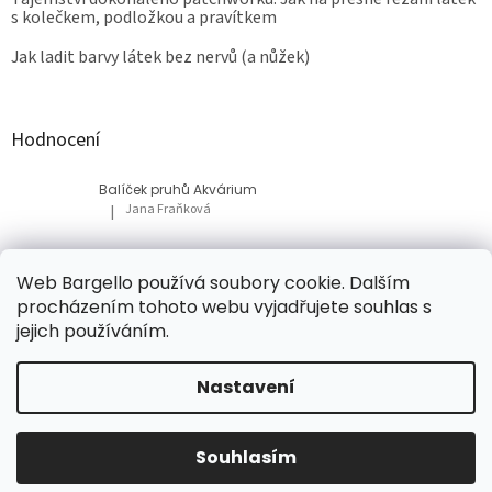
s kolečkem, podložkou a pravítkem
Jak ladit barvy látek bez nervů (a nůžek)
Hodnocení
Balíček pruhů Akvárium
Jana Fraňková
|
Hodnocení produktu je 5 z 5 hvězdiček.
Balíček Lesní med
Web Bargello používá soubory cookie. Dalším
Tatiana Bacikova
|
procházením tohoto webu vyjadřujete souhlas s
Hodnocení produktu je 5 z 5 hvězdiček.
jejich používáním.
Nastavení
Vytvořil Shoptet
Souhlasím
Copyright 2026
Bargello
. Všechna práva vyhrazena.