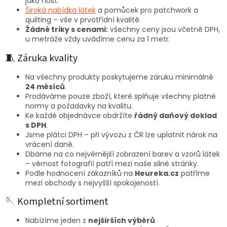
jako host.
Široká nabídka látek
a pomůcek pro patchwork a
quilting – vše v prvotřídní kvalitě.
Žádné triky s cenami:
všechny ceny jsou včetně DPH,
u metráže vždy uvádíme cenu za 1 metr.
🧵 Záruka kvality
Na všechny produkty poskytujeme záruku minimálně
24 měsíců
.
Prodáváme pouze zboží, které splňuje všechny platné
normy a požadavky na kvalitu.
Ke každé objednávce obdržíte
řádný daňový doklad
s DPH
.
Jsme plátci DPH – při vývozu z ČR lze uplatnit nárok na
vrácení daně.
Dbáme na co nejvěrnější zobrazení barev a vzorů látek
– věrnost fotografií patří mezi naše silné stránky.
Podle hodnocení zákazníků na
Heureka.cz
patříme
mezi obchody s nejvyšší spokojeností.
🪡 Kompletní sortiment
Nabízíme jeden z
nejširších výběrů