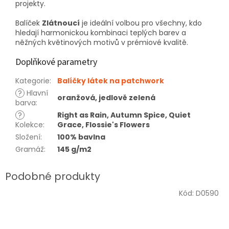
projekty.
Balíček
Zlátnoucí
je ideální volbou pro všechny, kdo
hledají harmonickou kombinaci teplých barev a
něžných květinových motivů v prémiové kvalitě.
Doplňkové parametry
Kategorie
:
Balíčky látek na patchwork
?
Hlavní
oranžová, jedlově zelená
barva
:
?
Right as Rain, Autumn Spice, Quiet
Kolekce
:
Grace, Flossie's Flowers
Složení
:
100% bavlna
Gramáž
:
145 g/m2
Kód:
D0590