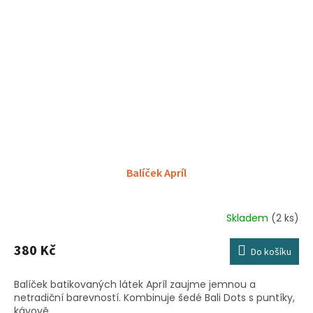
Balíček Apríl
Skladem
(2 ks)
380 Kč
Do košíku
Balíček batikovaných látek Apríl zaujme jemnou a
netradiční barevností. Kombinuje šedé Bali Dots s puntíky,
kávově...