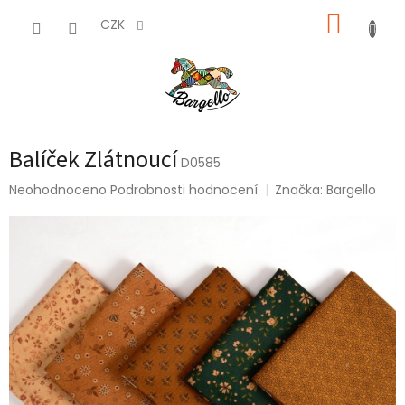
Přejít
NÁKUP
na
CZK
obsah
KOŠÍK
Balíček Zlátnoucí
D0585
Průměrné
Neohodnoceno
Podrobnosti hodnocení
Značka:
Bargello
hodnocení
produktu
je
0,0
z
5
hvězdiček.