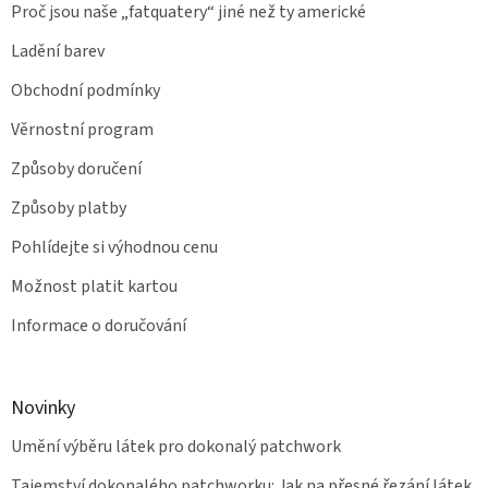
Proč jsou naše „fatquatery“ jiné než ty americké
Ladění barev
Obchodní podmínky
Věrnostní program
Způsoby doručení
Způsoby platby
Pohlídejte si výhodnou cenu
Možnost platit kartou
Informace o doručování
Novinky
Umění výběru látek pro dokonalý patchwork
Tajemství dokonalého patchworku: Jak na přesné řezání látek