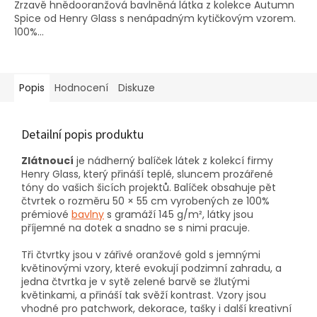
Zrzavě hnědooranžová bavlněná látka z kolekce Autumn
Spice od Henry Glass s nenápadným kytičkovým vzorem.
100%...
Popis
Hodnocení
Diskuze
Detailní popis produktu
Zlátnoucí
je nádherný balíček látek z kolekcí firmy
Henry Glass, který přináší teplé, sluncem prozářené
tóny do vašich šicích projektů. Balíček obsahuje pět
čtvrtek o rozměru 50 × 55 cm vyrobených ze 100%
prémiové
bavlny
s gramáží 145 g/m², látky jsou
příjemné na dotek a snadno se s nimi pracuje.
Tři čtvrtky jsou v zářivé oranžové gold s jemnými
květinovými vzory, které evokují podzimní zahradu, a
jedna čtvrtka je v sytě zelené barvě se žlutými
květinkami, a přináší tak svěží kontrast. Vzory jsou
vhodné pro patchwork, dekorace, tašky i další kreativní