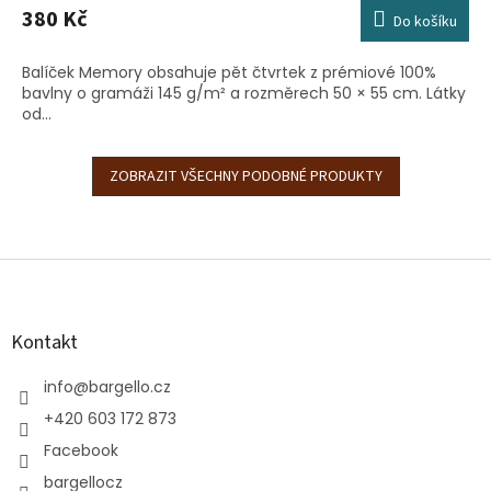
380 Kč
Do košíku
Balíček Memory obsahuje pět čtvrtek z prémiové 100%
bavlny o gramáži 145 g/m² a rozměrech 50 × 55 cm. Látky
od...
ZOBRAZIT VŠECHNY PODOBNÉ PRODUKTY
Z
á
p
a
Kontakt
t
í
info
@
bargello.cz
+420 603 172 873
Facebook
bargellocz