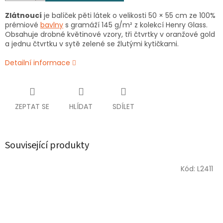
Zlátnoucí
je balíček pěti látek o velikosti 50 × 55 cm ze 100%
prémiové
bavlny
s gramáží 145 g/m² z kolekcí Henry Glass.
Obsahuje drobné květinové vzory, tři čtvrtky v oranžové gold
a jednu čtvrtku v sytě zelené se žlutými kytičkami.
Detailní informace
ZEPTAT SE
HLÍDAT
SDÍLET
Související produkty
Kód:
L2411