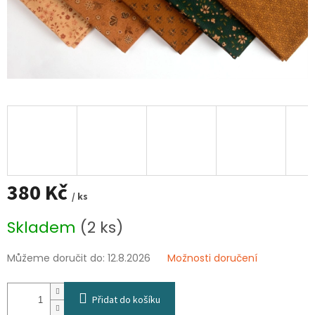
380 Kč
/ ks
Měrná
Skladem
(2 ks)
cena:
Můžeme doručit do:
12.8.2026
Možnosti doručení
Přidat do košíku