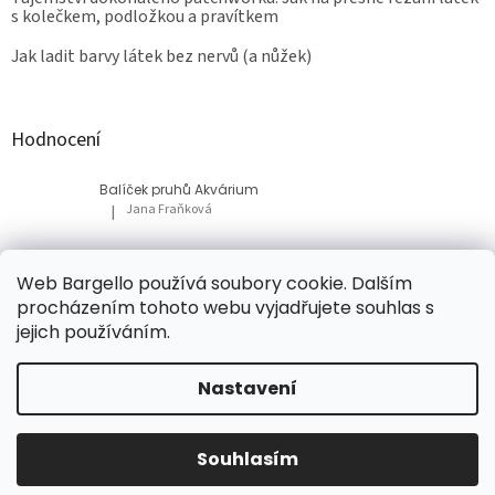
s kolečkem, podložkou a pravítkem
Jak ladit barvy látek bez nervů (a nůžek)
Hodnocení
Balíček pruhů Akvárium
Jana Fraňková
|
Hodnocení produktu je 5 z 5 hvězdiček.
Balíček Lesní med
Web Bargello používá soubory cookie. Dalším
Tatiana Bacikova
|
procházením tohoto webu vyjadřujete souhlas s
Hodnocení produktu je 5 z 5 hvězdiček.
jejich používáním.
Nastavení
Vytvořil Shoptet
Souhlasím
Copyright 2026
Bargello
. Všechna práva vyhrazena.