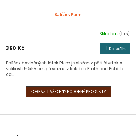
Balíček Plum
Skladem
(1 ks)
380 Kč
Do košíku
Balíček bavlněných látek Plum je složen z pěti čtvrtek o
velikosti 50x55 cm převážně z kolekce Froth and Bubble
od...
ZOBRAZIT VŠECHNY PODOBNÉ PRODUKTY
Z
á
p