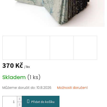
370 Kč
/ ks
Měrná
Skladem
(1 ks)
cena:
Můžeme doručit do:
10.8.2026
Možnosti doručení
Přidat do košíku