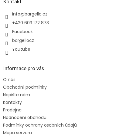
a
Kontakt
t
í
info
@
bargello.cz
+420 603 172 873
Facebook
bargellocz
Youtube
Informace pro vás
O nás
Obchodní podmínky
Napište nám
Kontakty
Prodejna
Hodnocení obchodu
Podmínky ochrany osobních údajů
Mapa serveru