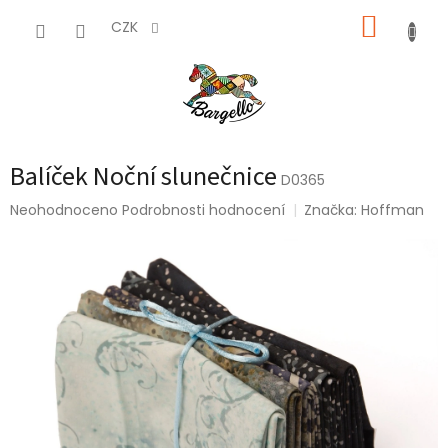
Přejít
NÁKUP
na
CZK
obsah
KOŠÍK
Balíček Noční slunečnice
D0365
Průměrné
Neohodnoceno
Podrobnosti hodnocení
Značka:
Hoffman
hodnocení
produktu
je
0,0
z
5
hvězdiček.