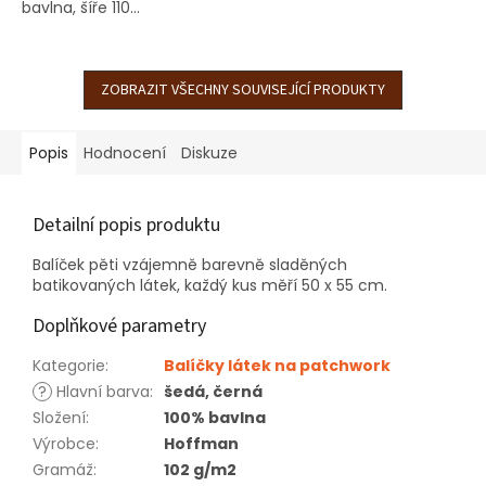
bavlna, šíře 110...
ZOBRAZIT VŠECHNY SOUVISEJÍCÍ PRODUKTY
Popis
Hodnocení
Diskuze
Detailní popis produktu
Balíček pěti vzájemně barevně sladěných
batikovaných látek, každý kus měří 50 x 55 cm.
Doplňkové parametry
Kategorie
:
Balíčky látek na patchwork
?
Hlavní barva
:
šedá, černá
Složení
:
100% bavlna
Výrobce
:
Hoffman
Gramáž
:
102 g/m2