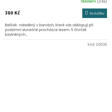
Skladem
(2 ks)
380 Kč
Do košíku
Balíček naladěný v barvách, které vás obklopují při
podzimní slunečné procházce lesem. 5 čtvrtek
bavlněných...
Kód:
D0536