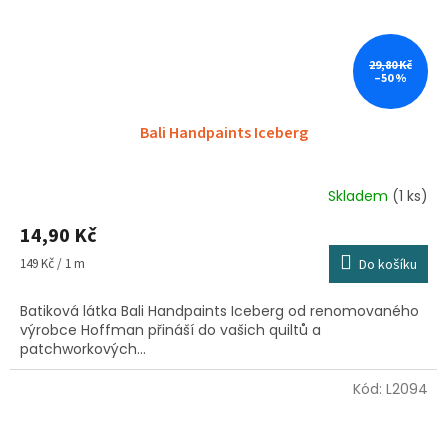
29,80 Kč
–50 %
Bali Handpaints Iceberg
Skladem
(1 ks)
14,90 Kč
Měrná
149 Kč / 1 m
Do košíku
cena:
Batiková látka Bali Handpaints Iceberg od renomovaného
výrobce Hoffman přináší do vašich quiltů a
patchworkových...
Kód:
L2094