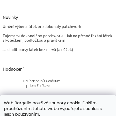
Novinky
Umění výběru látek pro dokonalý patchwork
Tajemství dokonalého patchworku: Jak na přesné řezání látek
s kolečkem, podložkou a pravítkem
Jak ladit barvy látek bez nervů (a nůžek)
Hodnocení
Balíček pruhů Akvárium
Jana Fraňková
|
Hodnocení produktu je 5 z 5 hvězdiček.
Balíček Lesní med
Web Bargello používá soubory cookie. Dalším
Tatiana Bacikova
|
procházením tohoto webu vyjadřujete souhlas s
Hodnocení produktu je 5 z 5 hvězdiček.
jejich používáním.