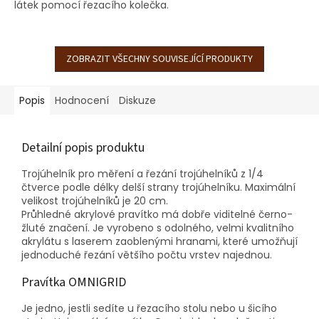
látek pomocí řezacího kolečka.
ZOBRAZIT VŠECHNY SOUVISEJÍCÍ PRODUKTY
Popis
Hodnocení
Diskuze
Detailní popis produktu
Trojúhelník pro měření a řezání trojúhelníků z 1/4
čtverce podle délky delší strany trojúhelníku. Maximální
velikost trojúhelníků je 20 cm.
Průhledné akrylové pravítko má dobře viditelné černo-
žluté značení. Je vyrobeno s odolného, velmi kvalitního
akrylátu s laserem zaoblenými hranami, které umožňují
jednoduché řezání většího počtu vrstev najednou.
Pravítka OMNIGRID
Je jedno, jestli sedíte u řezacího stolu nebo u šicího