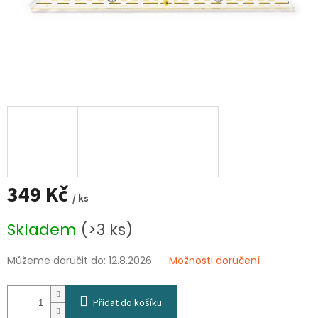
349 Kč
/ ks
Měrná
Skladem
(>3 ks)
cena:
Můžeme doručit do:
12.8.2026
Možnosti doručení
Přidat do košíku