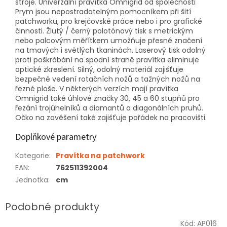
stroje. Univerzální pravítka Omnigrid od společnosti
Prym jsou nepostradatelným pomocníkem při šití
patchworku, pro krejčovské práce nebo i pro grafické
činnosti. Žlutý / černý polotónový tisk s metrickým
nebo palcovým měřítkem umožňuje přesné značení
na tmavých i světlých tkaninách. Laserový tisk odolný
proti poškrábání na spodní straně pravítka eliminuje
optické zkreslení. Silný, odolný materiál zajišťuje
bezpečné vedení rotačních nožů a tažných nožů na
řezné ploše. V některých verzích mají pravítka
Omnigrid také úhlové značky 30, 45 a 60 stupňů pro
řezání trojúhelníků a diamantů a diagonálních pruhů.
Očko na zavěšení také zajišťuje pořádek na pracovišti.
Doplňkové parametry
Kategorie
:
Pravítka na patchwork
EAN
:
762511392004
Jednotka
:
cm
Kód:
AP016