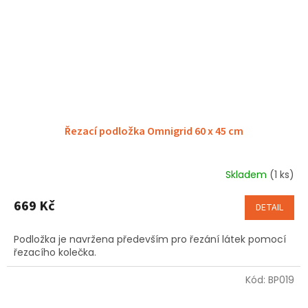
Řezací podložka Omnigrid 60 x 45 cm
Skladem
(1 ks)
Průměrné
hodnocení
produktu
669 Kč
DETAIL
je
5,0
Podložka je navržena především pro řezání látek pomocí
z
řezacího kolečka.
5
hvězdiček.
Kód:
BP019