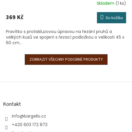
Skladem
(1 ks)
369 Kč
Do košíku
Pravítko s protiskluzovou úpravou na řezání pruhů a
velkých kusů ve spojení s řezací podložkou o velikosti 45 x
60 cm...
ZOBRAZIT VŠECHNY PODOBNÉ PRODUKTY
Z
á
p
a
Kontakt
t
í
info
@
bargello.cz
+420 603 172 873