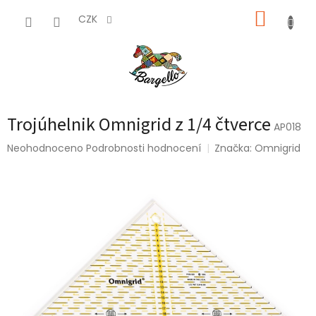
Přejít
NÁKUP
na
CZK
obsah
KOŠÍK
Trojúhelnik Omnigrid z 1/4 čtverce
AP018
Průměrné
Neohodnoceno
Podrobnosti hodnocení
Značka:
Omnigrid
hodnocení
produktu
je
0,0
z
5
hvězdiček.