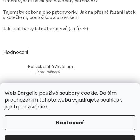
Umění výběru látek pro dokonalý patchwork
Tajemství dokonalého patchworku: Jak na přesné řezání látek
s kolečkem, podložkou a pravítkem
Jak ladit barvy látek bez nervů (a nůžek)
Hodnocení
Balíček pruhů Akvárium
Jana Fraňková
|
Hodnocení produktu je 5 z 5 hvězdiček.
Balíček Lesní med
Web Bargello používá soubory cookie. Dalším
Tatiana Bacikova
|
procházením tohoto webu vyjadřujete souhlas s
Hodnocení produktu je 5 z 5 hvězdiček.
jejich používáním.
Nastavení
Vytvořil Shoptet