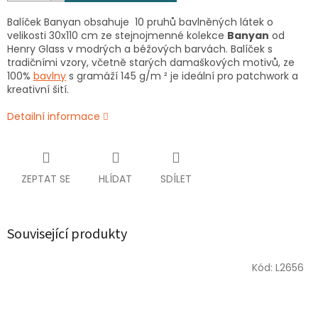
Balíček Banyan obsahuje 10 pruhů bavlněných látek o
velikosti 30x110 cm ze stejnojmenné kolekce
Banyan
od
Henry Glass v modrých a béžových barvách. Balíček s
tradičními vzory, včetně starých damaškových motivů, ze
100%
bavlny
s gramáží 145 g/m ² je ideální pro patchwork a
kreativní šití.
Detailní informace
ZEPTAT SE
HLÍDAT
SDÍLET
Související produkty
Kód:
L2656