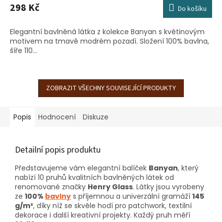
298 Kč
Do košíku
Elegantní bavlněná látka z kolekce Banyan s květinovým
motivem na tmavě modrém pozadí. Složení 100% bavlna,
šíře 110...
ZOBRAZIT VŠECHNY SOUVISEJÍCÍ PRODUKTY
Popis
Hodnocení
Diskuze
Detailní popis produktu
Představujeme vám elegantní balíček
Banyan
, který
nabízí 10 pruhů kvalitních bavlněných látek od
renomované značky
Henry Glass
. Látky jsou vyrobeny
ze
100%
bavlny
s příjemnou a univerzální gramáží
145
g/m²
, díky níž se skvěle hodí pro patchwork, textilní
dekorace i další kreativní projekty. Každý pruh měří