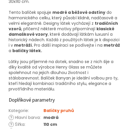
30x110 cm.
Tento balíček spojuje
modré a béžové odstíny
do
harmonického celku, který působí klidně, nadčasově a
velmi elegantně. Designy látek vycházejí z
tradičních
vzorů
, přičemž některé motivy připomínají
klasické
damaškové vzory
, které dodávají látkám luxusní a
historický nádech. Každá z použitých látek je k dispozici
i v
metráži.
Pro další inspiraci se podívejte i na
metráž
a
balíčky látek.
Látky jsou příjemné na dotek, snadno se z nich šije a
díky kvalitě od výrobce Henry Glass se můžete
spolehnout na jejich dlouhou životnost i
stálobarevnost. Balíček Banyan je ideální volbou pro ty,
kteří hledají kombinaci tradičního stylu, elegance a
prvotřídního materiálu.
Doplňkové parametry
Kategorie
:
Balíčky pruhů
?
Hlavní barva
:
modrá
?
Šířka
:
110 cm