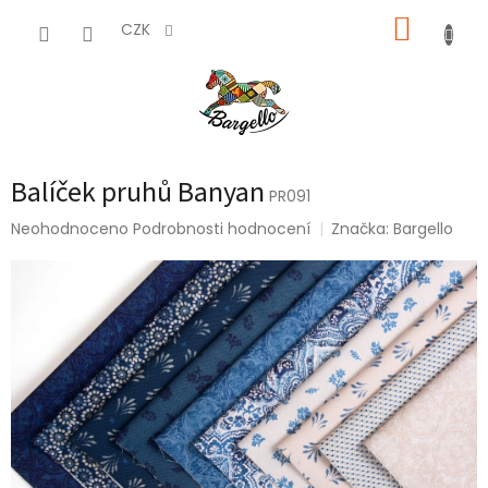
Přejít
NÁKUP
na
CZK
obsah
KOŠÍK
Balíček pruhů Banyan
PR091
Průměrné
Neohodnoceno
Podrobnosti hodnocení
Značka:
Bargello
hodnocení
produktu
je
0,0
z
5
hvězdiček.