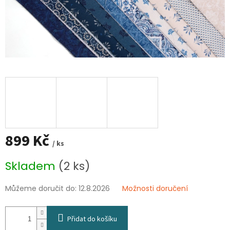
899 Kč
/ ks
Měrná
Skladem
(2 ks)
cena:
Můžeme doručit do:
12.8.2026
Možnosti doručení
Přidat do košíku