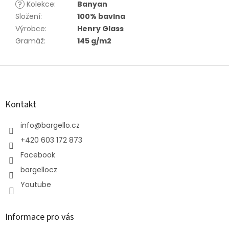
?
Kolekce
:
Banyan
Složení
:
100% bavlna
Výrobce
:
Henry Glass
Gramáž
:
145 g/m2
Z
á
p
a
Kontakt
t
í
info
@
bargello.cz
+420 603 172 873
Facebook
bargellocz
Youtube
Informace pro vás