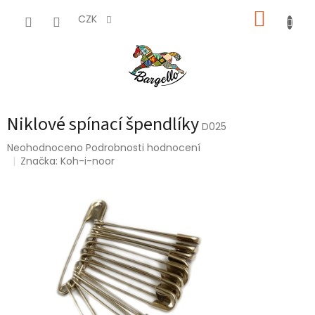
Přejít
NÁKUP
na
CZK
obsah
KOŠÍK
Niklové spínací špendlíky
D025
Průměrné
Neohodnoceno
Podrobnosti hodnocení
hodnocení
Značka:
Koh-i-noor
produktu
je
0,0
z
5
hvězdiček.