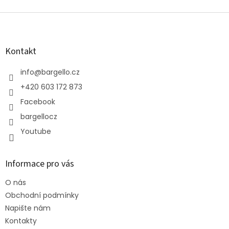
Z
á
p
a
Kontakt
t
í
info
@
bargello.cz
+420 603 172 873
Facebook
bargellocz
Youtube
Informace pro vás
O nás
Obchodní podmínky
Napište nám
Kontakty