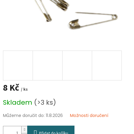
8 Kč
/ ks
Měrná
Skladem
(>3 ks)
cena:
Můžeme doručit do:
11.8.2026
Možnosti doručení
Přidat do košíku