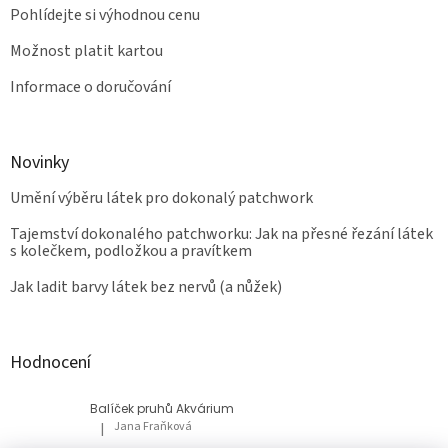
Pohlídejte si výhodnou cenu
Možnost platit kartou
Informace o doručování
Novinky
Umění výběru látek pro dokonalý patchwork
Tajemství dokonalého patchworku: Jak na přesné řezání látek
s kolečkem, podložkou a pravítkem
Jak ladit barvy látek bez nervů (a nůžek)
Hodnocení
Balíček pruhů Akvárium
Jana Fraňková
|
Hodnocení produktu je 5 z 5 hvězdiček.