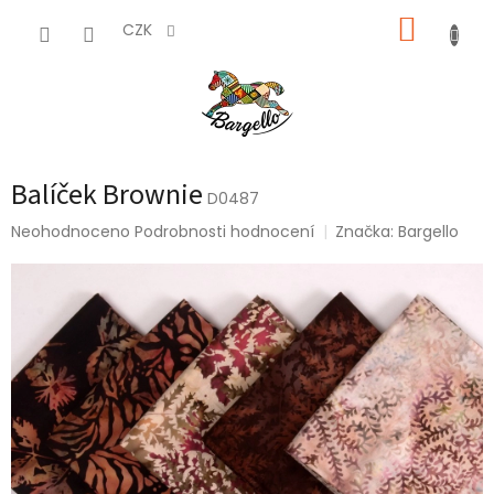
Přejít
NÁKUP
na
CZK
obsah
KOŠÍK
Balíček Brownie
D0487
Průměrné
Neohodnoceno
Podrobnosti hodnocení
Značka:
Bargello
hodnocení
produktu
je
0,0
z
5
hvězdiček.