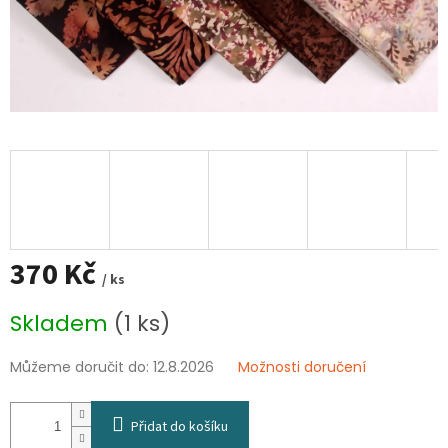
370 Kč
/ ks
Měrná
Skladem
(1 ks)
cena:
Můžeme doručit do:
12.8.2026
Možnosti doručení
Přidat do košíku