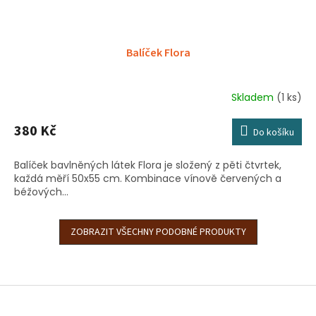
Balíček Flora
Skladem
(1 ks)
380 Kč
Do košíku
Balíček bavlněných látek Flora je složený z pěti čtvrtek,
každá měří 50x55 cm. Kombinace vínově červených a
béžových...
ZOBRAZIT VŠECHNY PODOBNÉ PRODUKTY
Z
á