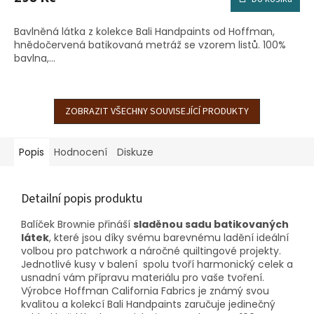
Bavlněná látka z kolekce Bali Handpaints od Hoffman,
hnědočervená batikovaná metráž se vzorem listů. 100%
bavlna,...
ZOBRAZIT VŠECHNY SOUVISEJÍCÍ PRODUKTY
Popis
Hodnocení
Diskuze
Detailní popis produktu
Balíček Brownie přináší
sladěnou sadu batikovaných
látek
, které jsou díky svému barevnému ladění ideální
volbou pro patchwork a náročné quiltingové projekty.
Jednotlivé kusy v balení spolu tvoří harmonický celek a
usnadní vám přípravu materiálu pro vaše tvoření.
Výrobce Hoffman California Fabrics je známý svou
kvalitou a kolekcí Bali Handpaints zaručuje jedinečný