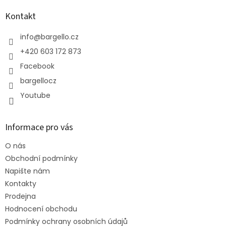
p
a
Kontakt
t
í
info
@
bargello.cz
+420 603 172 873
Facebook
bargellocz
Youtube
Informace pro vás
O nás
Obchodní podmínky
Napište nám
Kontakty
Prodejna
Hodnocení obchodu
Podmínky ochrany osobních údajů