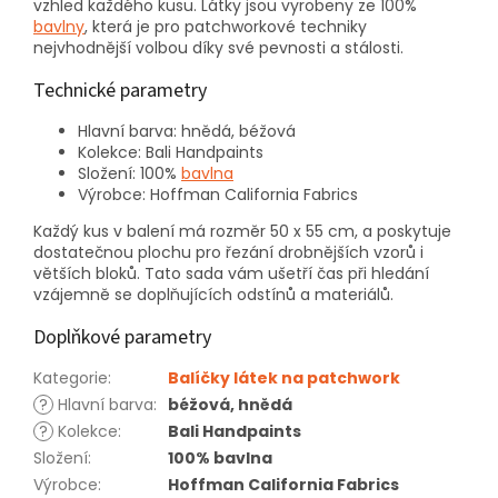
vzhled každého kusu. Látky jsou vyrobeny ze 100%
bavlny
, která je pro patchworkové techniky
nejvhodnější volbou díky své pevnosti a stálosti.
Technické parametry
Hlavní barva: hnědá, béžová
Kolekce: Bali Handpaints
Složení: 100%
bavlna
Výrobce: Hoffman California Fabrics
Každý kus v balení má rozměr 50 x 55 cm, a poskytuje
dostatečnou plochu pro řezání drobnějších vzorů i
větších bloků. Tato sada vám ušetří čas při hledání
vzájemně se doplňujících odstínů a materiálů.
Doplňkové parametry
Kategorie
:
Balíčky látek na patchwork
?
Hlavní barva
:
béžová, hnědá
?
Kolekce
:
Bali Handpaints
Složení
:
100% bavlna
Výrobce
:
Hoffman California Fabrics