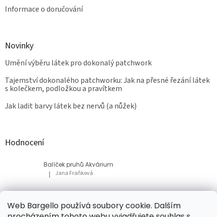
Informace o doručování
Novinky
Umění výběru látek pro dokonalý patchwork
Tajemství dokonalého patchworku: Jak na přesné řezání látek
s kolečkem, podložkou a pravítkem
Jak ladit barvy látek bez nervů (a nůžek)
Hodnocení
Balíček pruhů Akvárium
Jana Fraňková
|
Hodnocení produktu je 5 z 5 hvězdiček.
Balíček Lesní med
Web Bargello používá soubory cookie. Dalším
Tatiana Bacikova
|
procházením tohoto webu vyjadřujete souhlas s
Hodnocení produktu je 5 z 5 hvězdiček.