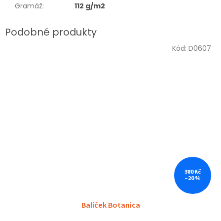
Gramáž
:
112 g/m2
Kód:
D0607
Sleva
380 Kč
–20 %
Balíček Botanica