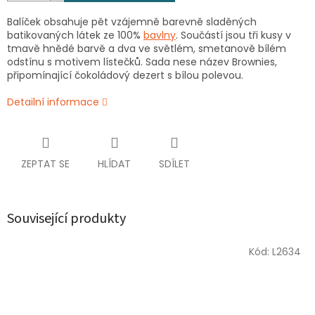
Balíček obsahuje pět vzájemně barevně sladěných
batikovaných látek ze 100%
bavlny
. Součástí jsou tři kusy v
tmavě hnědé barvě a dva ve světlém, smetanově bílém
odstínu s motivem lístečků. Sada nese název Brownies,
připomínající čokoládový dezert s bílou polevou.
Detailní informace
ZEPTAT SE
HLÍDAT
SDÍLET
Související produkty
Kód:
L2634