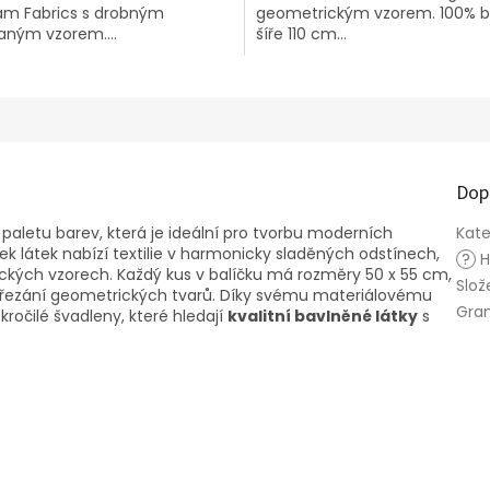
m Fabrics s drobným
geometrickým vzorem. 100% b
hvězdiček.
aným vzorem....
šíře 110 cm...
Dop
 paletu barev, která je ideální pro tvorbu moderních
Kate
k látek nabízí textilie v harmonicky sladěných odstínech,
?
H
tických vzorech. Každý kus v balíčku má rozměry 50 x 55 cm,
Slož
í řezání geometrických tvarů. Díky svému materiálovému
Gra
ročilé švadleny, které hledají
kvalitní bavlněné látky
s