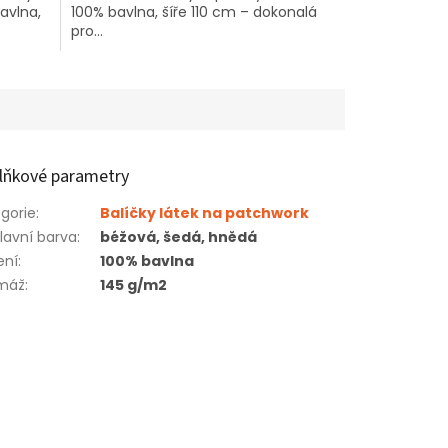
avlna,
100% bavlna, šíře 110 cm – dokonalá
pro...
lňkové parametry
gorie
:
Balíčky látek na patchwork
lavní barva
:
béžová, šedá, hnědá
ení
:
100% bavlna
máž
:
145 g/m2