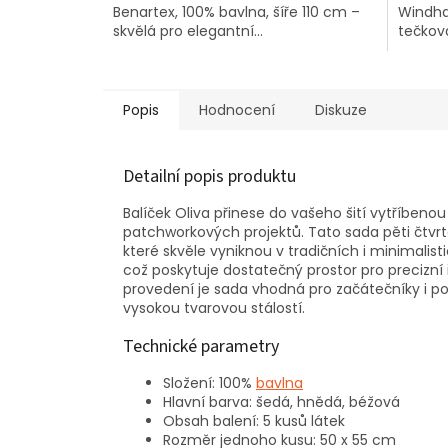
Benartex, 100% bavlna, šíře 110 cm –
Windha
skvělá pro elegantní...
tečkov
Popis
Hodnocení
Diskuze
Detailní popis produktu
Balíček Oliva přinese do vašeho šití vytříbenou
patchworkových projektů. Tato sada pěti čtvrte
které skvěle vyniknou v tradičních i minimalis
což poskytuje dostatečný prostor pro precizn
provedení je sada vhodná pro začátečníky i pok
vysokou tvarovou stálostí.
Technické parametry
Složení: 100%
bavlna
Hlavní barva: šedá, hnědá, béžová
Obsah balení: 5 kusů látek
Rozměr jednoho kusu: 50 x 55 cm