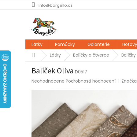
Přejít
info@bargello.cz
na
obsah
Látky
Pomůcky
Galanterie
Hotový
Domů
Látky
Balíčky a čtverce
Balíčky
Balíček Oliva
D0517
Průměrné
Neohodnoceno
Podrobnosti hodnocení
Značka
hodnocení
produktu
je
0,0
z
5
hvězdiček.