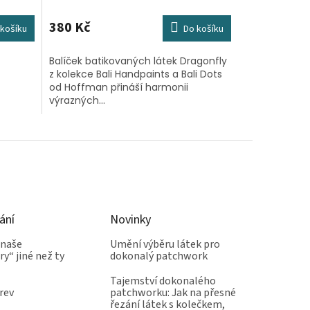
380 Kč
košíku
Do košíku
Balíček batikovaných látek Dragonfly
z kolekce Bali Handpaints a Bali Dots
od Hoffman přináší harmonii
výrazných...
ání
Novinky
 naše
Umění výběru látek pro
y“ jiné než ty
dokonalý patchwork
Tajemství dokonalého
rev
patchworku: Jak na přesné
řezání látek s kolečkem,