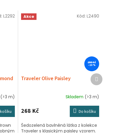
d:
L2292
Kód:
L2490
Akce
298 Kč
–10 %
Další
iamond
Traveler Olive Paisley
produkt
m
(>3 m)
Skladem
(>3 m)
268 Kč
košíku
Do košíku
 Brown
Šedozelená bavlněná látka z kolekce
drobným
Traveler s klasickým paisley vzorem.