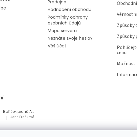
Prodejna
Obchodní
ube
Hodnocení obchodu
Věrnostn
Podmínky ochrany
osobních údajů
Způsoby 
Mapa serveru
Způsoby 
Neznáte svoje heslo?
Váš účet
Pohlídejt
cenu
Možnost p
Informace
ní
Balíček pruhů Akvárium
Jana Fraňková
|
Hodnocení produktu je 5 z 5 hvězdiček.
Balíček Lesní med