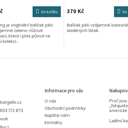
č
370 Kč
Do košíku
Do 
ng je originální balíček pěti
Balíček pěti vzájemně barevně
v jemné zeleno-růžové
sladěných látek.
ci, která i přes původ ve
 kolekci...
Informace pro vás
Nakupov
Proč jsou
O nás
@
bargello.cz
„fatquater
Obchodní podmínky
americké
603 172 873
Napište nám
book
Ladění ba
Kontakty
llocz