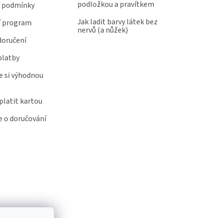
podložkou a pravítkem
 podmínky
Jak ladit barvy látek bez
í program
nervů (a nůžek)
doručení
platby
e si výhodnou
latit kartou
 o doručování