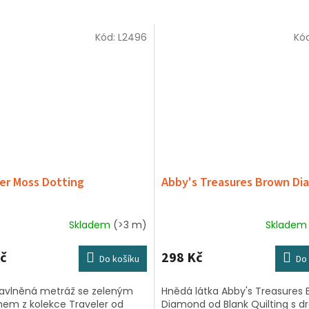
Kód:
L2496
Kó
er Moss Dotting
Abby's Treasures Brown D
Skladem
(>3 m)
Sklade
Průměrné
hodnocení
produktu
č
298 Kč
Do košíku
Do 
je
5,0
avlněná metráž se zeleným
Hnědá látka Abby's Treasures
z
em z kolekce Traveler od
Diamond od Blank Quilting s 
5