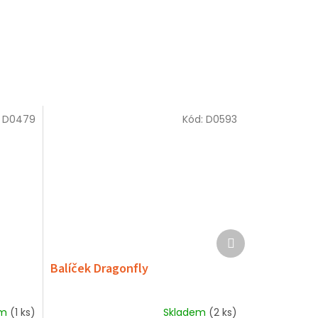
:
D0479
Kód:
D0593
Další
produkt
Balíček Dragonfly
em
(1 ks)
Skladem
(2 ks)