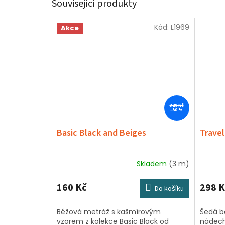
Související produkty
Kód:
L1969
Akce
Sleva
320 Kč
–50 %
Basic Black and Beiges
Travel
Skladem
(3 m)
160 Kč
298 K
Do košíku
Béžová metráž s kašmírovým
Šedá b
vzorem z kolekce Basic Black od
nádech