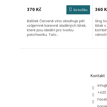
370 Kč
360 K
Do košíku
Balíček Červené víno obsahuje pět
Sing So
vzájemně barevně sladěných látek,
látek 
které jsou ideální pro tvorbu
kombina
patchworku. Tato...
vánoční
Z
á
p
a
t
Kontakt
í
info
+420 
Face
barge