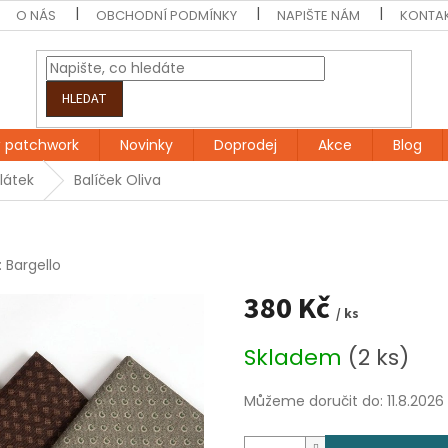
O NÁS
OBCHODNÍ PODMÍNKY
NAPIŠTE NÁM
KONTA
HLEDAT
 patchwork
Novinky
Doprodej
Akce
Blog
 látek
Balíček Oliva
:
Bargello
380 Kč
/ ks
Měrná
Skladem
(2 ks)
cena:
Můžeme doručit do:
11.8.2026