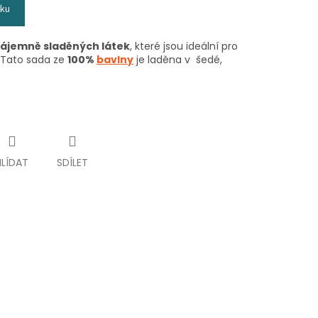
íku
vzájemně sladěných látek
, které jsou ideální pro
 Tato sada ze
100%
bavlny
je laděna v šedé,
HLÍDAT
SDÍLET