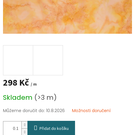
298 Kč
/ m
Měrná
Skladem
(>3 m)
cena:
Můžeme doručit do:
10.8.2026
Možnosti doručení
Přidat do košíku