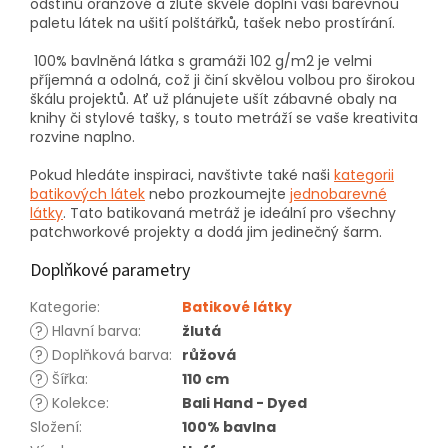
odstínů oranžové a žluté skvěle doplní vaši barevnou
paletu látek na ušití polštářků, tašek nebo prostírání.
100% bavlněná látka s gramáži 102 g/m2 je velmi
příjemná a odolná, což ji činí skvělou volbou pro širokou
škálu projektů. Ať už plánujete ušít zábavné obaly na
knihy či stylové tašky, s touto metráží se vaše kreativita
rozvine naplno.
Pokud hledáte inspiraci, navštivte také naši
kategorii
batikových látek
nebo prozkoumejte
jednobarevné
látky
. Tato batikovaná metráž je ideální pro všechny
patchworkové projekty a dodá jim jedinečný šarm.
Doplňkové parametry
Kategorie
:
Batikové látky
?
Hlavní barva
:
žlutá
?
Doplňková barva
:
růžová
?
Šířka
:
110 cm
?
Kolekce
:
Bali Hand - Dyed
Složení
:
100% bavlna