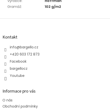
Výrobce
:
Hoffman
Gramáž
:
102 g/m2
Z
á
p
a
Kontakt
t
í
info
@
bargello.cz
+420 603 172 873
Facebook
bargellocz
Youtube
Informace pro vás
O nás
Obchodní podmínky