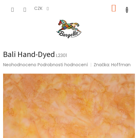
Přejít
NÁKUP
na
CZK
obsah
KOŠÍK
Bali Hand-Dyed
L2301
Průměrné
Neohodnoceno
Podrobnosti hodnocení
Značka:
Hoffman
hodnocení
produktu
je
0,0
z
5
hvězdiček.