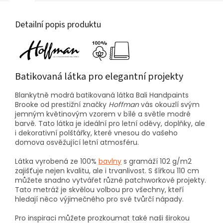
Detailní popis produktu
Batikovaná látka pro elegantní projekty
Blankytně modrá batikovaná látka Bali Handpaints
Brooke od prestižní značky
Hoffman
vás okouzlí svým
jemným květinovým vzorem v bílé a světle modré
barvě. Tato látka je ideální pro letní oděvy, doplňky, ale
i dekorativní polštářky, které vnesou do vašeho
domova osvěžující letní atmosféru.
Látka vyrobená ze 100%
bavlny
s gramáží 102 g/m2
zajišťuje nejen kvalitu, ale i trvanlivost. S šířkou 110 cm
můžete snadno vytvářet různé patchworkové projekty.
Tato metráž je skvělou volbou pro všechny, kteří
hledají něco výjimečného pro své tvůrčí nápady.
Pro inspiraci můžete prozkoumat také naši širokou