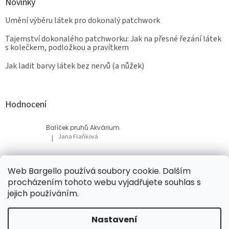
Novinky
Umění výběru látek pro dokonalý patchwork
Tajemství dokonalého patchworku: Jak na přesné řezání látek
s kolečkem, podložkou a pravítkem
Jak ladit barvy látek bez nervů (a nůžek)
Hodnocení
Balíček pruhů Akvárium
Jana Fraňková
|
Hodnocení produktu je 5 z 5 hvězdiček.
Balíček Lesní med
Web Bargello používá soubory cookie. Dalším
Tatiana Bacikova
|
procházením tohoto webu vyjadřujete souhlas s
Hodnocení produktu je 5 z 5 hvězdiček.
jejich používáním.
Nastavení
Vytvořil Shoptet