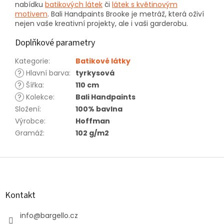
nabídku
batikových látek
či
látek s květinovým
motivem
. Bali Handpaints Brooke je metráž, která oživí
nejen vaše kreativní projekty, ale i vaši garderobu.
Doplňkové parametry
Kategorie
:
Batikové látky
?
Hlavní barva
:
tyrkysová
?
Šířka
:
110 cm
?
Kolekce
:
Bali Handpaints
Složení
:
100% bavlna
Výrobce
:
Hoffman
Gramáž
:
102 g/m2
Z
á
p
a
Kontakt
t
í
info
@
bargello.cz