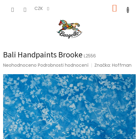
Přejít
NÁKUP
na
CZK
obsah
KOŠÍK
Bali Handpaints Brooke
L2556
Průměrné
Neohodnoceno
Podrobnosti hodnocení
Značka:
Hoffman
hodnocení
produktu
je
0,0
z
5
hvězdiček.