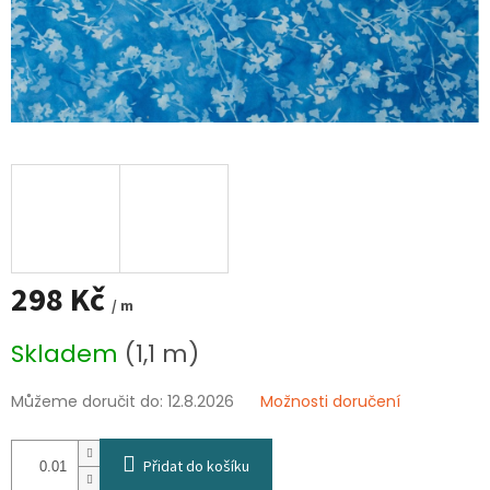
298 Kč
/ m
Měrná
Skladem
(1,1 m)
cena:
Můžeme doručit do:
12.8.2026
Možnosti doručení
Přidat do košíku