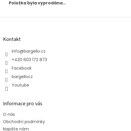
Položka byla vyprodána…
Z
á
p
a
Kontakt
t
í
info
@
bargello.cz
+420 603 172 873
Facebook
bargellocz
Youtube
Informace pro vás
O nás
Obchodní podmínky
Napište nám