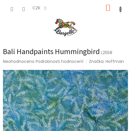
Přejít
NÁKUP
na
CZK
obsah
KOŠÍK
Bali Handpaints Hummingbird
L2558
Průměrné
Neohodnoceno
Podrobnosti hodnocení
Značka:
Hoffman
hodnocení
produktu
je
0,0
z
5
hvězdiček.