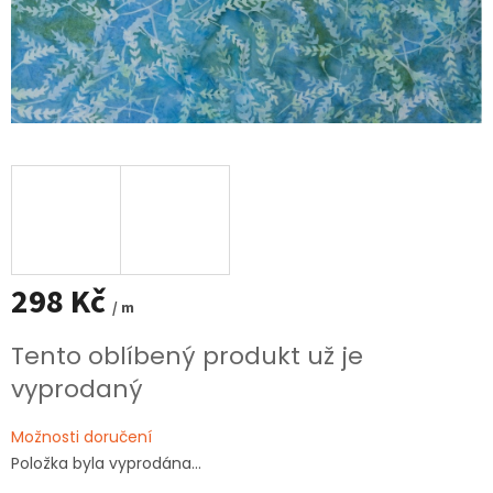
298 Kč
/ m
Měrná
Tento oblíbený produkt už je
cena:
vyprodaný
Možnosti doručení
Položka byla vyprodána…