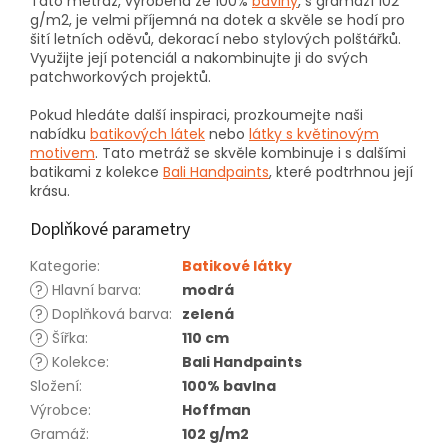
Tato metráž, vyrobená ze 100%
bavlny
, s gramáží 102
g/m2, je velmi příjemná na dotek a skvěle se hodí pro
šití letních oděvů, dekorací nebo stylových polštářků.
Využijte její potenciál a nakombinujte ji do svých
patchworkových projektů.
Pokud hledáte další inspiraci, prozkoumejte naši
nabídku
batikových látek
nebo
látky s květinovým
motivem
. Tato metráž se skvěle kombinuje i s dalšími
batikami z kolekce
Bali Handpaints
, které podtrhnou její
krásu.
Doplňkové parametry
Kategorie
:
Batikové látky
?
Hlavní barva
:
modrá
?
Doplňková barva
:
zelená
?
Šířka
:
110 cm
?
Kolekce
:
Bali Handpaints
Složení
:
100% bavlna
Výrobce
:
Hoffman
Gramáž
:
102 g/m2