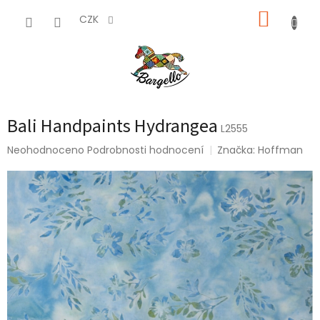
Přejít
NÁKUP
na
CZK
obsah
KOŠÍK
Bali Handpaints Hydrangea
L2555
Průměrné
Neohodnoceno
Podrobnosti hodnocení
Značka:
Hoffman
hodnocení
produktu
je
0,0
z
5
hvězdiček.