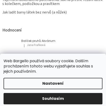
s kolečkem, podložkou a pravítkem
Jak ladit barvy látek bez nervů (a nůžek)
Hodnocení
Balíček pruhů Akvárium
Jana Fraňková
|
Hodnocení produktu je 5 z 5 hvězdiček.
Balíček Lesní med
Web Bargello používá soubory cookie. Dalším
Tatiana Bacikova
|
procházením tohoto webu vyjadřujete souhlas s
Hodnocení produktu je 5 z 5 hvězdiček.
jejich používáním.
Nastavení
Vytvořil Shoptet
Souhlasím
Copyright 2026
Bargello
. Všechna práva vyhrazena.