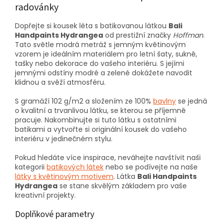
radovánky
Dopřejte si kousek léta s batikovanou látkou
Bali
Handpaints Hydrangea
od prestižní značky
Hoffman
.
Tato světle modrá metráž s jemným květinovým
vzorem je ideálním materiálem pro letní šaty, sukně,
tašky nebo dekorace do vašeho interiéru. S jejími
jemnými odstíny modré a zelené dokážete navodit
klidnou a svěží atmosféru.
S gramáží 102 g/m2 a složením ze 100%
bavlny
se jedná
o kvalitní a trvanlivou látku, se kterou se příjemně
pracuje. Nakombinujte si tuto látku s ostatními
batikami a vytvořte si originální kousek do vašeho
interiéru v jedinečném stylu.
Pokud hledáte více inspirace, neváhejte navštívit naši
kategorii
batikových látek
nebo se podívejte na naše
látky s květinovým motivem
. Látka
Bali Handpaints
Hydrangea
se stane skvělým základem pro vaše
kreativní projekty.
Doplňkové parametry