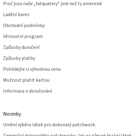
Proč jsou naše „fatquatery“ jiné než ty americké
Ladění barev
Obchodní podmínky
Věrnostní program
Způsoby doručení
Způsoby platby
Pohlídejte si výhodnou cenu
Možnost platit kartou
Informace o doručování
Novinky
Umění výběru látek pro dokonalý patchwork
Tajemství dokonalého patchworku: Jak na přesné řezání látek