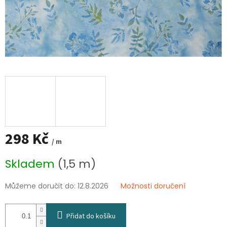
298 Kč
/ m
Měrná
Skladem
(1,5 m)
cena:
Můžeme doručit do:
12.8.2026
Možnosti doručení
Přidat do košíku