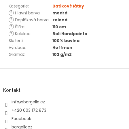
Kategorie
:
Batikové látky
?
Hlavní barva
:
modrá
?
Doplňková barva
:
zelená
?
Šířka
:
110 cm
?
Kolekce
:
Bali Handpaints
Složení
:
100% bavlna
Výrobce
:
Hoffman
Gramáž
:
102 g/m2
Z
á
p
a
Kontakt
t
í
info
@
bargello.cz
+420 603 172 873
Facebook
bargellocz