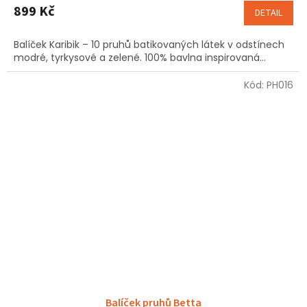
899 Kč
DETAIL
Balíček Karibik – 10 pruhů batikovaných látek v odstínech
modré, tyrkysové a zelené. 100% bavlna inspirovaná...
Kód:
PH016
Balíček pruhů Betta