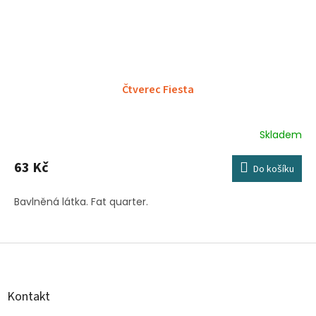
Čtverec Fiesta
Skladem
63 Kč
Do košíku
Bavlněná látka. Fat quarter.
Z
á
p
a
Kontakt
t