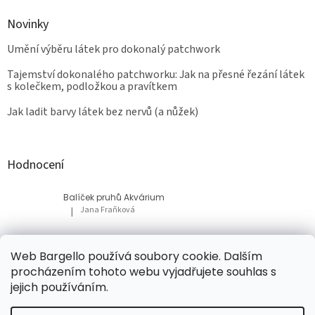
Novinky
Umění výběru látek pro dokonalý patchwork
Tajemství dokonalého patchworku: Jak na přesné řezání látek
s kolečkem, podložkou a pravítkem
Jak ladit barvy látek bez nervů (a nůžek)
Hodnocení
Balíček pruhů Akvárium
Jana Fraňková
|
Hodnocení produktu je 5 z 5 hvězdiček.
Balíček Lesní med
Web Bargello používá soubory cookie. Dalším
Tatiana Bacikova
|
procházením tohoto webu vyjadřujete souhlas s
Hodnocení produktu je 5 z 5 hvězdiček.
jejich používáním.