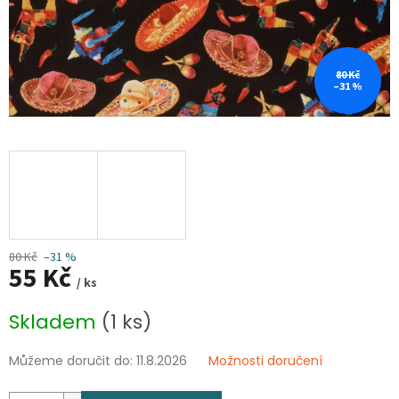
80 Kč
–31 %
80 Kč
–31 %
55 Kč
/ ks
Měrná
Skladem
(1 ks)
cena:
Můžeme doručit do:
11.8.2026
Možnosti doručení