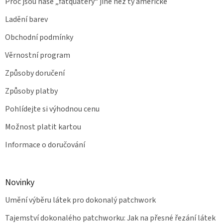
Proč jsou naše „fatquatery“ jiné než ty americké
Ladění barev
Obchodní podmínky
Věrnostní program
Způsoby doručení
Způsoby platby
Pohlídejte si výhodnou cenu
Možnost platit kartou
Informace o doručování
Novinky
Umění výběru látek pro dokonalý patchwork
Tajemství dokonalého patchworku: Jak na přesné řezání látek