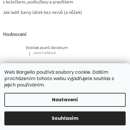
s kolečkem, podložkou a pravítkem
Jak ladit barvy látek bez nervů (a nůžek)
Hodnocení
Balíček pruhů Akvárium
Jana Fraňková
|
Hodnocení produktu je 5 z 5 hvězdiček.
Balíček Lesní med
Web Bargello používá soubory cookie. Dalším
Tatiana Bacikova
|
procházením tohoto webu vyjadřujete souhlas s
Hodnocení produktu je 5 z 5 hvězdiček.
jejich používáním.
Nastavení
Vytvořil Shoptet
Souhlasím
Copyright 2026
Bargello
. Všechna práva vyhrazena.