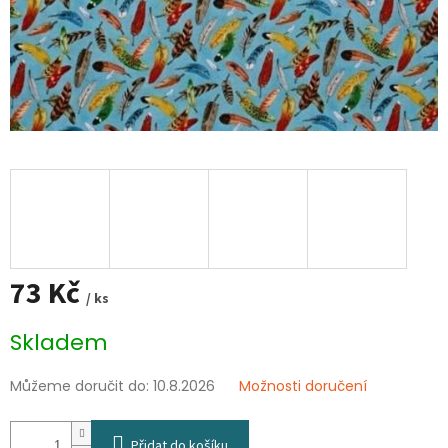
73 Kč
/ ks
Měrná
Skladem
cena:
Můžeme doručit do:
10.8.2026
Možnosti doručení
Přidat do košíku