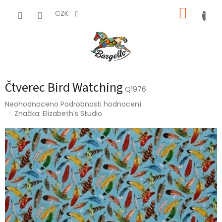
Přejít
NÁKUP
na
CZK
obsah
KOŠÍK
Čtverec Bird Watching
Q1976
Průměrné
Neohodnoceno
Podrobnosti hodnocení
hodnocení
Značka:
Elizabeth's Studio
produktu
je
0,0
z
5
hvězdiček.