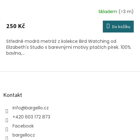
Skladem
(>3 m)
250 Kč
Do košíku
Středně modrá metráž z kolekce Bird Watching od
Elizabeth's Studio s barevnými motivy ptačích pírek. 100%
bavlna,...
Z
á
p
a
Kontakt
t
í
info
@
bargello.cz
+420 603 172 873
Facebook
bargellocz