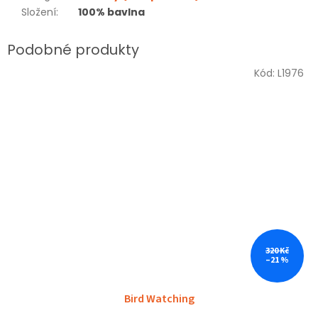
Složení
:
100% bavlna
Kód:
L1976
Sleva
320 Kč
–21 %
Bird Watching