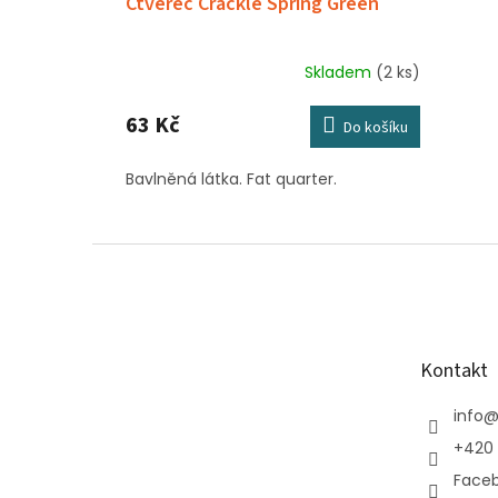
Čtverec Crackle Spring Green
Skladem
(2 ks)
63 Kč
Do košíku
Bavlněná látka. Fat quarter.
Z
á
p
a
t
Kontakt
í
info
+420 
Face