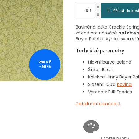
Přidat do koš
Bavlněná látka Crackle Spring
základ pro náročné
patchwo
Beyer Palette vyniká svou st
Technické parametry
290 Kč
Hlavní barva: zelená
–50 %
Šířka: 110 cm
Kolekce: Jinny Beyer Pa
Složení: 100%
bavlna
Výrobce: RJR Fabrics
Detailní informace