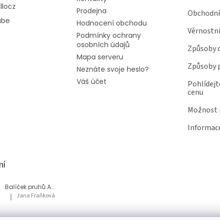
llocz
Prodejna
Obchodní
ube
Hodnocení obchodu
Věrnostn
Podmínky ochrany
osobních údajů
Způsoby 
Mapa serveru
Způsoby 
Neznáte svoje heslo?
Váš účet
Pohlídejt
cenu
Možnost p
Informace
ní
Balíček pruhů Akvárium
Jana Fraňková
|
Hodnocení produktu je 5 z 5 hvězdiček.