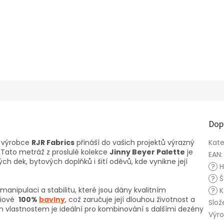
Dop
o výrobce
RJR Fabrics
přináší do vašich projektů výrazný
Kate
 Tato metráž z proslulé kolekce
Jinny Beyer Palette
je
EAN
:
 dek, bytových doplňků i šití oděvů, kde vynikne její
?
H
?
Š
anipulaci a stabilitu, které jsou dány kvalitním
?
K
miové
100%
bavlny
, což zaručuje její dlouhou životnost a
Slož
m vlastnostem je ideální pro kombinování s dalšími dezény
Výr