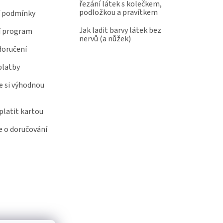
řezání látek s kolečkem,
podložkou a pravítkem
 podmínky
Jak ladit barvy látek bez
í program
nervů (a nůžek)
doručení
platby
e si výhodnou
latit kartou
 o doručování