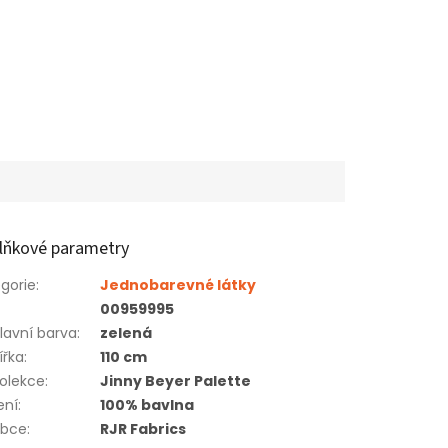
lňkové parametry
gorie
:
Jednobarevné látky
00959995
lavní barva
:
zelená
ířka
:
110 cm
olekce
:
Jinny Beyer Palette
ení
:
100% bavlna
obce
:
RJR Fabrics