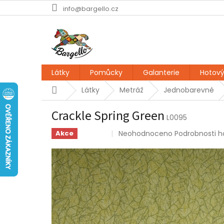
Přejít
info@bargello.cz
na
obsah
Látky
Pomůcky
Galanterie
Hotový
Domů
Látky
Metráž
Jednobarevné
Crackle Spring Green
L0095
Průměrné
Neohodnoceno
Podrobnosti 
Akce
Sleva
hodnocení
produktu
je
0,0
z
5
hvězdiček.