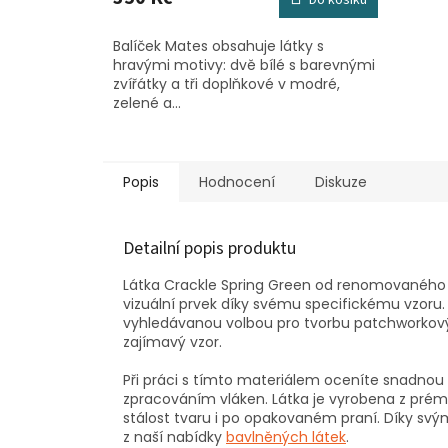
Balíček Mates obsahuje látky s
hravými motivy: dvě bílé s barevnými
zvířátky a tři doplňkové v modré,
zelené a...
Popis
Hodnocení
Diskuze
Detailní popis produktu
Látka Crackle Spring Green od renomovanéh
vizuální prvek díky svému specifickému vzoru.
vyhledávanou volbou pro tvorbu patchworkových
zajímavý vzor.
Při práci s tímto materiálem oceníte snadnou m
zpracováním vláken. Látka je vyrobena z pré
stálost tvaru i po opakovaném praní. Díky svý
z naší nabídky
bavlněných látek
.