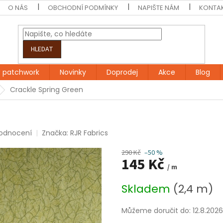
O NÁS
OBCHODNÍ PODMÍNKY
NAPIŠTE NÁM
KONTA
HLEDAT
 patchwork
Novinky
Doprodej
Akce
Blog
Crackle Spring Green
hodnocení
Značka:
RJR Fabrics
290 Kč
–50 %
145 Kč
/ m
Měrná
Skladem
(2,4 m)
cena:
Můžeme doručit do:
12.8.2026