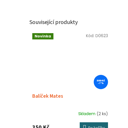
Související produkty
Kód:
D0623
Novinka
380 Kč
–7 %
Balíček Mates
Skladem
(2 ks)
350 Kč
Do košíku