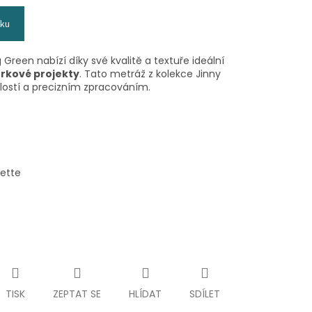
íku
 Green nabízí díky své kvalitě a textuře ideální
rkové projekty
. Tato metráž z kolekce Jinny
álostí a precizním zpracováním.
lette
TISK
ZEPTAT SE
HLÍDAT
SDÍLET