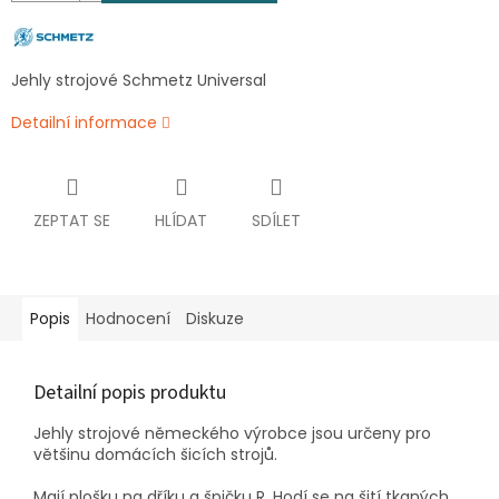
Jehly strojové Schmetz Universal
Detailní informace
ZEPTAT SE
HLÍDAT
SDÍLET
Popis
Hodnocení
Diskuze
Detailní popis produktu
Jehly strojové německého výrobce jsou určeny pro
většinu domácích šicích strojů.
Mají plošku na dříku a špičku R. Hodí se na šití tkaných