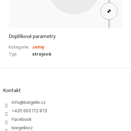
Doplňkové parametry
Kategorie
:
Jehly
Typ
:
strojová
Z
á
p
a
Kontakt
t
í
info
@
bargello.cz
+420 603 172 873
Facebook
bargellocz