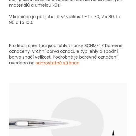
materiálů a umělou kůži.
V krabičce je pět jehel čtyř velikostí - 1 x 70, 2 x 80, 1 x
90 a 1 x 100.
Pro lepší orientaci jsou jehly značky SCHMETZ barevně
označeny. Vrchní barva označuje typ jehly a spodní
barva značí velikost. Podrobně je barevné označení
uvedeno na
samostatné stránce
.