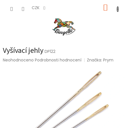
Přejít
NÁKUP
na
CZK
obsah
KOŠÍK
Vyšívací jehly
DP122
Průměrné
Neohodnoceno
Podrobnosti hodnocení
Značka:
Prym
hodnocení
produktu
je
0,0
z
5
hvězdiček.