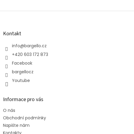
Z
á
p
a
Kontakt
t
í
info
@
bargello.cz
+420 603 172 873
Facebook
bargellocz
Youtube
Informace pro vás
O nás
Obchodní podmínky
Napište nám
Kontakty