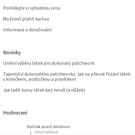
Pohlídejte si výhodnou cenu
Možnost platit kartou
Informace o doručování
Novinky
Umění výběru látek pro dokonalý patchwork
Tajemství dokonalého patchworku: Jak na přesné řezání látek
s kolečkem, podložkou a pravítkem
Jak ladit barvy látek bez nervů (a nůžek)
Hodnocení
Balíček pruhů Akvárium
Jana Fraňková
|
Hodnocení produktu je 5 z 5 hvězdiček.