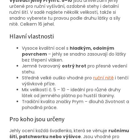
Vyšívací jehly Prym č. 5–10
jsou univerzální jehly
určené pro ruční vyšívání, ozdobné stehy i detailní
ruční šití. V sadě najdete několik velikostí, takže si
snadno vyberete tu pravou podle druhu látky a síly
nitě. Celkem 16 jehel.
Hlavní vlastnosti
Vysoce kvalitní ocel s
hladkým, odolným
povrchem
– jehly se snadno zasouvají do látky
bez třepení vláken.
Jemně tvarovaný
ostrý hrot
pro přesné vedení
stehu.
Středně velké ouško vhodné pro
ruční nitě
i tenčí
výšivkové příze.
Mix velikostí č. 5 – 10 – ideální pro různé druhy
látek od jemného plátna po hustší tkaniny.
Tradiční kvalita značky Prym – dlouhá životnost a
pohodlná práce.
Pro koho jsou určeny
Jehly ocení každá švadlenka, která se věnuje
ručnímu
šití, patchworku nebo výšivce
. Jsou vhodné pro