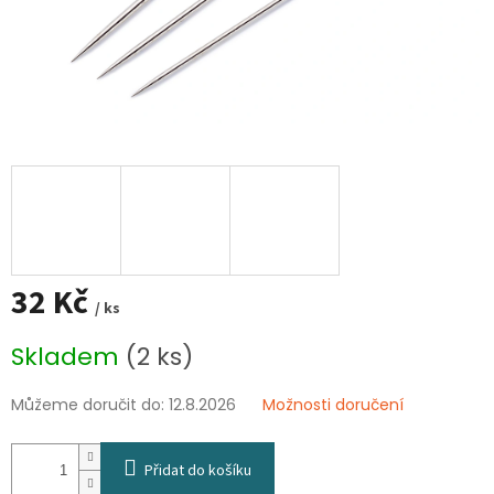
32 Kč
/ ks
Měrná
Skladem
(2 ks)
cena:
Můžeme doručit do:
12.8.2026
Možnosti doručení
Přidat do košíku