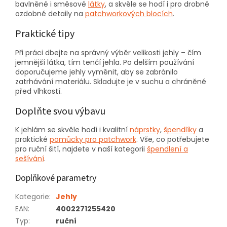
bavlněné i směsové
látky
, a skvěle se hodí i pro drobné
ozdobné detaily na
patchworkových blocích
.
Praktické tipy
Při práci dbejte na správný výběr velikosti jehly – čím
jemnější látka, tím tenčí jehla. Po delším používání
doporučujeme jehly vyměnit, aby se zabránilo
zatrhávání materiálu. Skladujte je v suchu a chráněné
před vlhkostí.
Doplňte svou výbavu
K jehlám se skvěle hodí i kvalitní
náprstky
,
špendlíky
a
praktické
pomůcky pro patchwork
. Vše, co potřebujete
pro ruční šití, najdete v naší kategorii
špendlení a
sešívání
.
Doplňkové parametry
Kategorie
:
Jehly
EAN
:
4002271255420
Typ
:
ruční