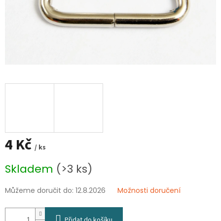
4 Kč
/ ks
Měrná
Skladem
(>3 ks)
cena:
Můžeme doručit do:
12.8.2026
Možnosti doručení
Přidat do košíku