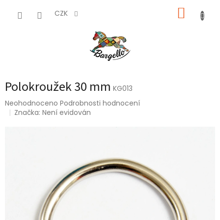
Přejít
NÁKUP
na
CZK
obsah
KOŠÍK
Polokroužek 30 mm
KG013
Průměrné
Neohodnoceno
Podrobnosti hodnocení
hodnocení
Značka:
Není evidován
produktu
je
0,0
z
5
hvězdiček.