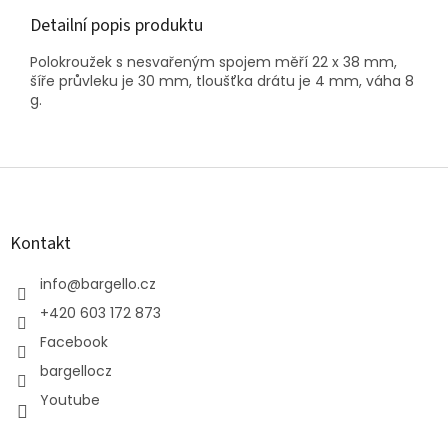
Detailní popis produktu
Polokroužek s nesvařeným spojem měří 22 x 38 mm,
šíře průvleku je 30 mm, tloušťka drátu je 4 mm, váha 8
g.
Z
á
p
a
Kontakt
t
í
info
@
bargello.cz
+420 603 172 873
Facebook
bargellocz
Youtube