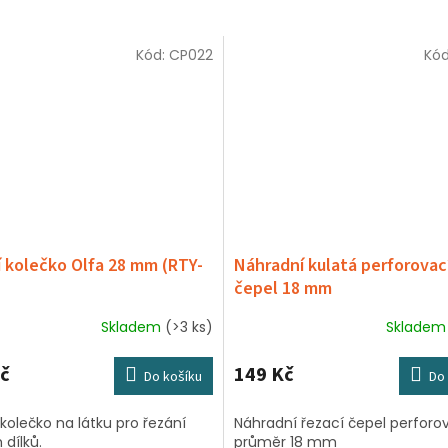
Kód:
CP022
Kó
 kolečko Olfa 28 mm (RTY-
Náhradní kulatá perforovac
čepel 18 mm
Skladem
(>3 ks)
Sklade
č
149 Kč
Do košíku
Do 
kolečko na látku pro řezání
Náhradní řezací čepel perforov
dílků.
průměr 18 mm