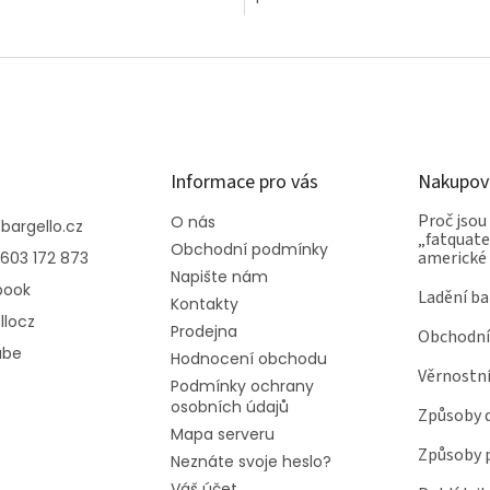
Informace pro vás
Nakupov
Proč jsou
O nás
@
bargello.cz
„fatquater
Obchodní podmínky
americké
603 172 873
Napište nám
book
Ladění ba
Kontakty
llocz
Prodejna
Obchodní
ube
Hodnocení obchodu
Věrnostn
Podmínky ochrany
osobních údajů
Způsoby 
Mapa serveru
Způsoby 
Neznáte svoje heslo?
Váš účet