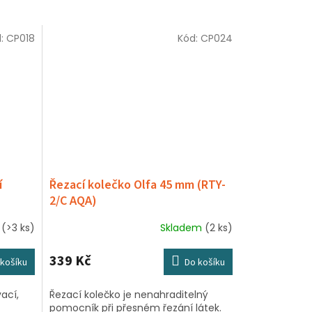
d:
CP018
Kód:
CP024
í
Řezací kolečko Olfa 45 mm (RTY-
2/C AQA)
m
(>3 ks)
Skladem
(2 ks)
339 Kč
košíku
Do košíku
ací,
Řezací kolečko je nenahraditelný
pomocník při přesném řezání látek.