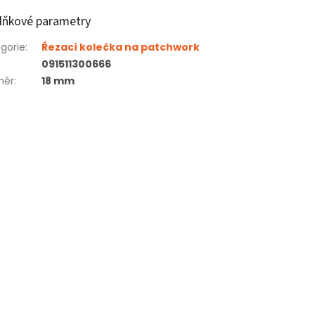
lňkové parametry
gorie
:
Řezací kolečka na patchwork
091511300666
měr
:
18 mm