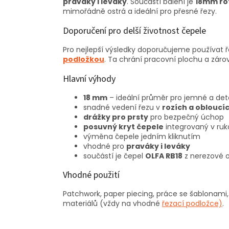
praváky i leváky
. Součástí balení je
18mm rot
mimořádně ostrá a ideální pro přesné řezy.
Doporučení pro delší životnost čepele
Pro nejlepší výsledky doporučujeme používat 
podložkou
. Ta chrání pracovní plochu a zá
Hlavní výhody
18 mm
– ideální průměr pro jemné a deta
snadné vedení řezu v
rozích a obloucí
drážky pro prsty
pro bezpečný úchop
posuvný kryt čepele
integrovaný v ruko
výměna čepele jedním kliknutím
vhodné pro
praváky i leváky
součástí je čepel
OLFA RB18
z nerezové o
Vhodné použití
Patchwork, paper piecing, práce se šablonami, d
materiálů (vždy na vhodné
řezací podložce)
.