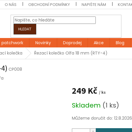
O NÁS
OBCHODNÍ PODMÍNKY
NAPIŠTE NÁM
KONTA
HLEDAT
 patchwork
Novinky
Doprodej
Akce
Blog
ací kolečka
Řezací kolečko Olfa 18 mm (RTY-4)
-4)
CP008
fa
249 Kč
/ ks
Měrná
Skladem
(1 ks)
cena:
Můžeme doručit do:
12.8.2026