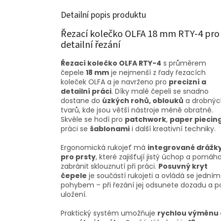
Detailní popis produktu
Řezací kolečko OLFA 18 mm RTY-4 pro
detailní řezání
Řezací kolečko OLFA RTY-4
s průměrem
čepele
18 mm
je nejmenší z řady řezacích
koleček OLFA a je navrženo pro
precizní a
detailní práci
. Díky malé čepeli se snadno
dostane do
úzkých rohů, oblouků
a drobnýc
tvarů, kde jsou větší nástroje méně obratné.
Skvěle se hodí pro
patchwork
,
paper piecin
práci se
šablonami
i další kreativní techniky.
Ergonomická rukojeť má
integrované drážk
pro prsty
, které zajišťují jistý úchop a pomáha
zabránit sklouznutí při práci.
Posuvný kryt
čepele
je součástí rukojeti a ovládá se jedním
pohybem – při řezání jej odsunete dozadu a 
uložení.
Praktický systém umožňuje
rychlou výměnu 