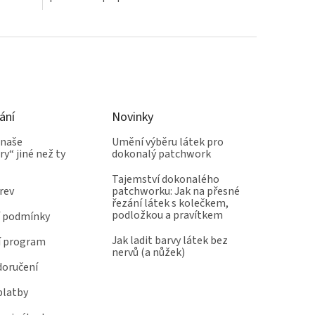
ání
Novinky
 naše
Umění výběru látek pro
y“ jiné než ty
dokonalý patchwork
Tajemství dokonalého
rev
patchworku: Jak na přesné
řezání látek s kolečkem,
podložkou a pravítkem
 podmínky
Jak ladit barvy látek bez
í program
nervů (a nůžek)
doručení
platby