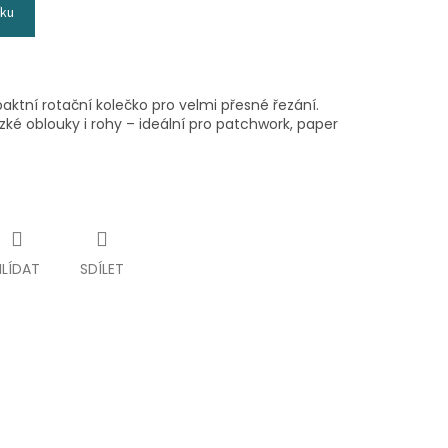
íku
tní rotační kolečko pro velmi přesné řezání.
zké oblouky i rohy – ideální pro patchwork, paper
HLÍDAT
SDÍLET