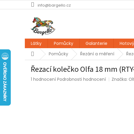
Přejít
info@bargello.cz
na
obsah
Látky
Pomůcky
Galanterie
Hotový
Domů
Pomůcky
Řezání a měření
Řez
Řezací kolečko Olfa 18 mm (RTY
Průměrné
1 hodnocení
Podrobnosti hodnocení
Značka:
Ol
hodnocení
produktu
je
5,0
z
5
hvězdiček.