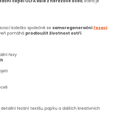
ační čepel OLFA RB18 z nerezové oceli
, která je
řezací kolečko společně se
samoregenerační
řezací
roveň pomáhá
prodloužit životnost ostří
.
ilní řezy
ch
jeti
celi
etailní řezání textilu, papíru a dalších kreativních