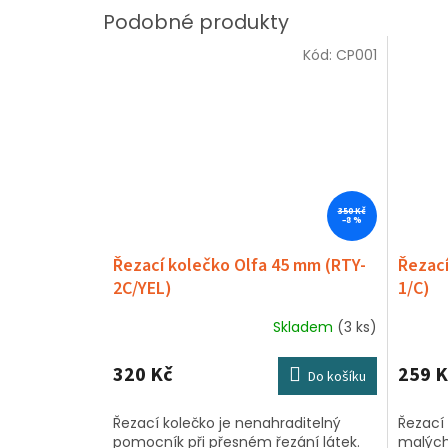
Kód:
CP001
350 Kč
–8 %
Řezací kolečko Olfa 45 mm (RTY-
Řezací
2C/YEL)
1/C)
Skladem
(3 ks)
Průměrné
hodnocení
produktu
320 Kč
259 K
Do košíku
je
5,0
Řezací kolečko je nenahraditelný
Řezací 
z
pomocník při přesném řezání látek.
malých 
5