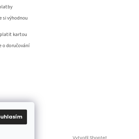
platby
e si výhodnou
latit kartou
 o doručování
ouhlasím
Vytvořil Shoptet