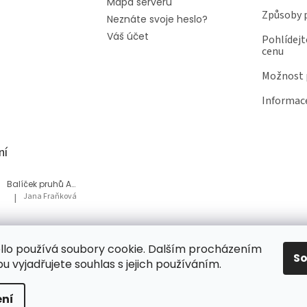
Mapa serveru
Způsoby 
Neznáte svoje heslo?
Váš účet
Pohlídejt
cenu
Možnost p
Informace
ní
Balíček pruhů Akvárium
Jana Fraňková
|
Hodnocení produktu je 5 z 5 hvězdiček.
Balíček Lesní med
lo používá soubory cookie. Dalším procházením
Tatiana Bacikova
|
Hodnocení produktu je 5 z 5 hvězdiček.
S
 vyjadřujete souhlas s jejich používáním.
ní
ena.