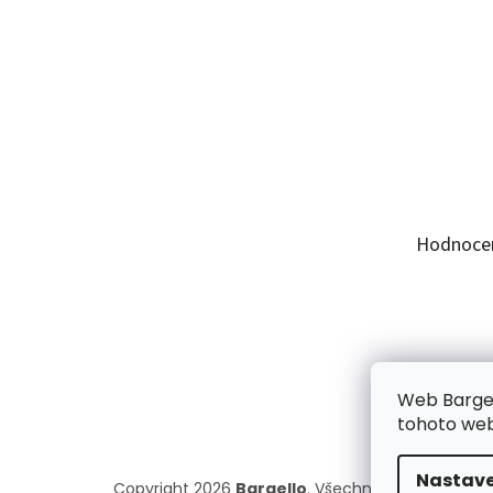
Hodnoce
Web Bargel
tohoto webu
Nastave
Copyright 2026
Bargello
. Všechna práva vyhraz