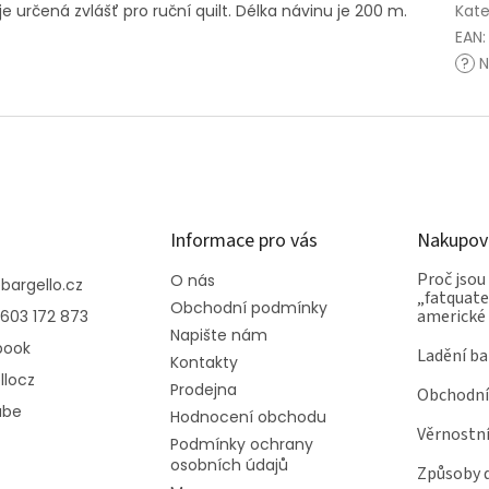
určená zvlášť pro ruční quilt. Délka návinu je 200 m.
Kate
EAN
:
?
N
Informace pro vás
Nakupov
Proč jsou
O nás
@
bargello.cz
„fatquater
Obchodní podmínky
americké
603 172 873
Napište nám
book
Ladění ba
Kontakty
llocz
Prodejna
Obchodní
ube
Hodnocení obchodu
Věrnostn
Podmínky ochrany
osobních údajů
Způsoby 