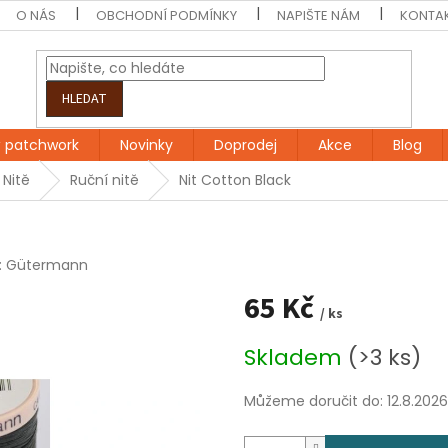
O NÁS
OBCHODNÍ PODMÍNKY
NAPIŠTE NÁM
KONTA
HLEDAT
 patchwork
Novinky
Doprodej
Akce
Blog
Nitě
Ruční nitě
Nit Cotton Black
:
Gütermann
65 Kč
/ ks
Měrná
Skladem
(>3 ks)
cena:
Můžeme doručit do:
12.8.2026