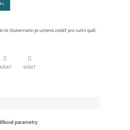
íku
nit Gütermann je určená zvlášť pro ruční quilt.
HLÍDAT
SDÍLET
lňkové parametry