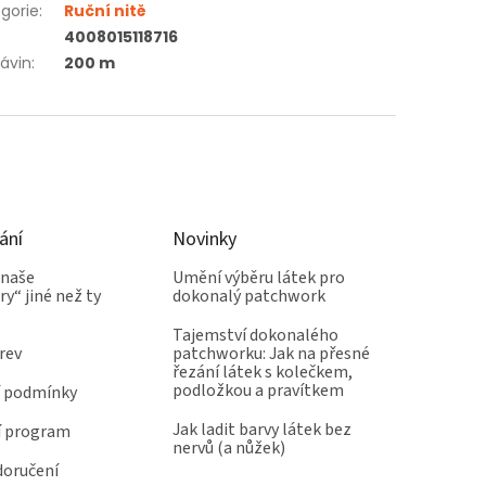
gorie
:
Ruční nitě
4008015118716
ávin
:
200 m
ání
Novinky
 naše
Umění výběru látek pro
y“ jiné než ty
dokonalý patchwork
Tajemství dokonalého
rev
patchworku: Jak na přesné
řezání látek s kolečkem,
podložkou a pravítkem
 podmínky
Jak ladit barvy látek bez
í program
nervů (a nůžek)
doručení