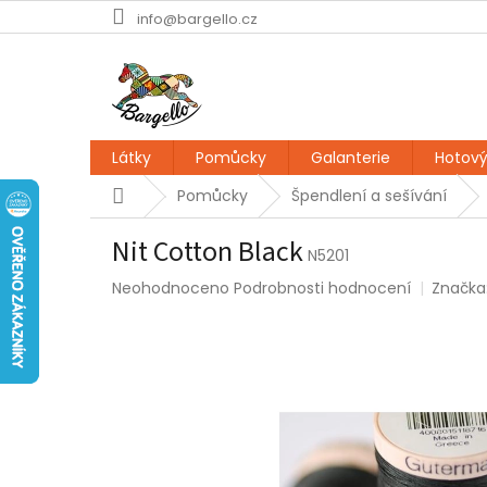
Přejít
info@bargello.cz
na
obsah
Látky
Pomůcky
Galanterie
Hotový
Domů
Pomůcky
Špendlení a sešívání
Nit Cotton Black
N5201
Průměrné
Neohodnoceno
Podrobnosti hodnocení
Značka
hodnocení
produktu
je
0,0
z
5
hvězdiček.