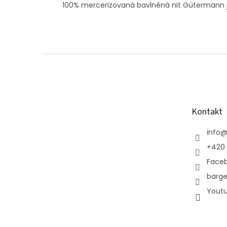
100% mercerizovaná bavlněná nit Gütermann je 
Z
á
p
a
t
Kontakt
í
info
+420 
Face
barge
Yout