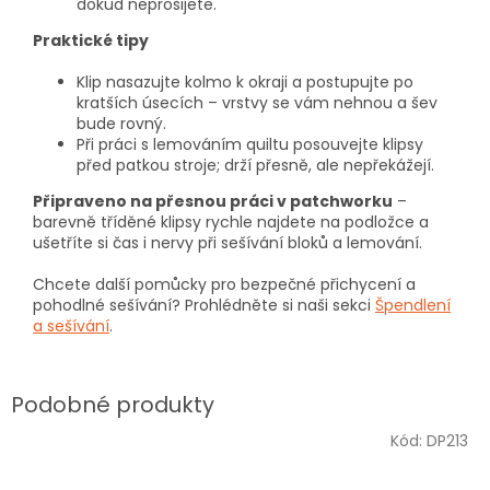
dokud neprošijete.
Praktické tipy
Klip nasazujte kolmo k okraji a postupujte po
kratších úsecích – vrstvy se vám nehnou a šev
bude rovný.
Při práci s lemováním quiltu posouvejte klipsy
před patkou stroje; drží přesně, ale nepřekážejí.
Připraveno na přesnou práci v patchworku
–
barevně tříděné klipsy rychle najdete na podložce a
ušetříte si čas i nervy při sešívání bloků a lemování.
Chcete další pomůcky pro bezpečné přichycení a
pohodlné sešívání? Prohlédněte si naši sekci
Špendlení
a sešívání
.
Kód:
DP213