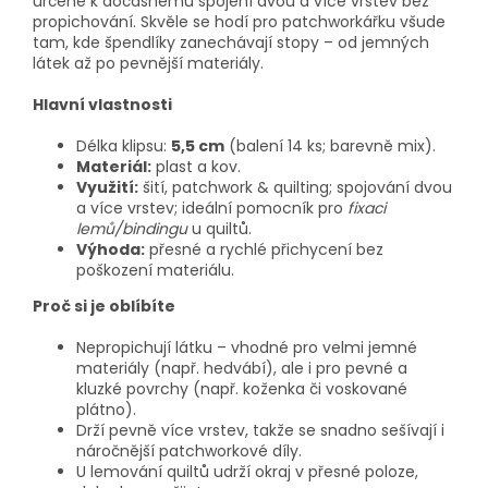
určené k dočasnému spojení dvou a více vrstev bez
propichování. Skvěle se hodí pro patchworkářku všude
tam, kde špendlíky zanechávají stopy – od jemných
látek až po pevnější materiály.
Hlavní vlastnosti
Délka klipsu:
5,5 cm
(balení 14 ks; barevně mix).
Materiál:
plast a kov.
Využití:
šití, patchwork & quilting; spojování dvou
a více vrstev; ideální pomocník pro
fixaci
lemů/bindingu
u quiltů.
Výhoda:
přesné a rychlé přichycení bez
poškození materiálu.
Proč si je oblíbíte
Nepropichují látku – vhodné pro velmi jemné
materiály (např. hedvábí), ale i pro pevné a
kluzké povrchy (např. koženka či voskované
plátno).
Drží pevně více vrstev, takže se snadno sešívají i
náročnější patchworkové díly.
U lemování quiltů udrží okraj v přesné poloze,