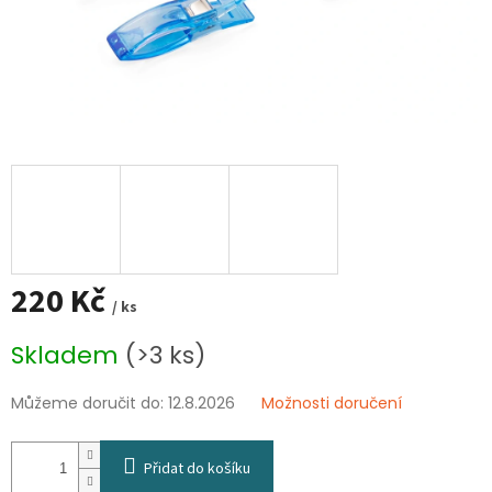
220 Kč
/ ks
Měrná
Skladem
(>3 ks)
cena:
Můžeme doručit do:
12.8.2026
Možnosti doručení
Přidat do košíku