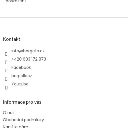
poškození.
Z
á
p
a
Kontakt
t
í
info
@
bargello.cz
+420 603 172 873
Facebook
bargellocz
Youtube
Informace pro vás
O nás
Obchodní podmínky
Napište nám