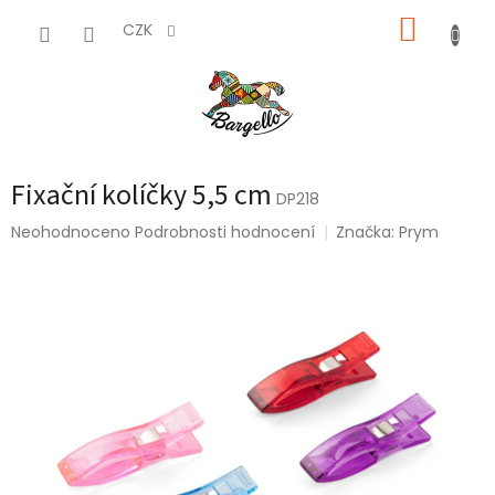
Přejít
NÁKUP
na
CZK
obsah
KOŠÍK
Fixační kolíčky 5,5 cm
DP218
Průměrné
Neohodnoceno
Podrobnosti hodnocení
Značka:
Prym
hodnocení
produktu
je
0,0
z
5
hvězdiček.