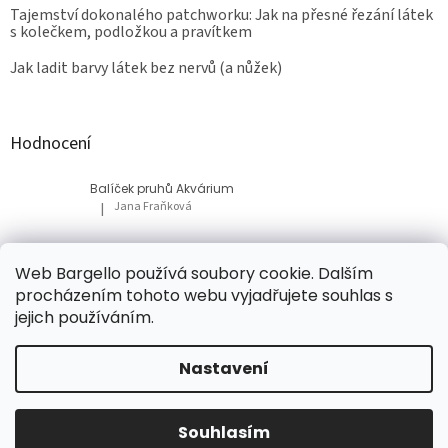
Tajemství dokonalého patchworku: Jak na přesné řezání látek
s kolečkem, podložkou a pravítkem
Jak ladit barvy látek bez nervů (a nůžek)
Hodnocení
Balíček pruhů Akvárium
Jana Fraňková
|
Hodnocení produktu je 5 z 5 hvězdiček.
Balíček Lesní med
Web Bargello používá soubory cookie. Dalším
Tatiana Bacikova
|
procházením tohoto webu vyjadřujete souhlas s
Hodnocení produktu je 5 z 5 hvězdiček.
jejich používáním.
Nastavení
Vytvořil Shoptet
Souhlasím
Copyright 2026
Bargello
. Všechna práva vyhrazena.