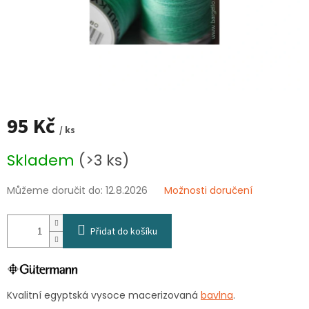
95 Kč
/ ks
Měrná
Skladem
(>3 ks)
cena:
Můžeme doručit do:
12.8.2026
Možnosti doručení
Přidat do košíku
Kvalitní egyptská vysoce macerizovaná
bavlna
.