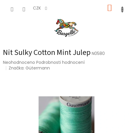
Přejít
NÁKUP
na
CZK
obsah
KOŠÍK
Nit Sulky Cotton Mint Julep
N0580
Průměrné
Neohodnoceno
Podrobnosti hodnocení
hodnocení
Značka:
Gütermann
produktu
je
0,0
z
5
hvězdiček.