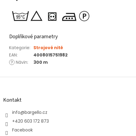
Doplňkové parametry
Kategorie
:
Strojové nitě
EAN
:
4008015751982
?
Návin
:
300 m
Z
á
p
a
Kontakt
t
í
info
@
bargello.cz
+420 603 172 873
Facebook