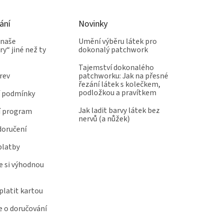
ání
Novinky
 naše
Umění výběru látek pro
y“ jiné než ty
dokonalý patchwork
Tajemství dokonalého
rev
patchworku: Jak na přesné
řezání látek s kolečkem,
podložkou a pravítkem
 podmínky
Jak ladit barvy látek bez
í program
nervů (a nůžek)
doručení
platby
e si výhodnou
latit kartou
 o doručování