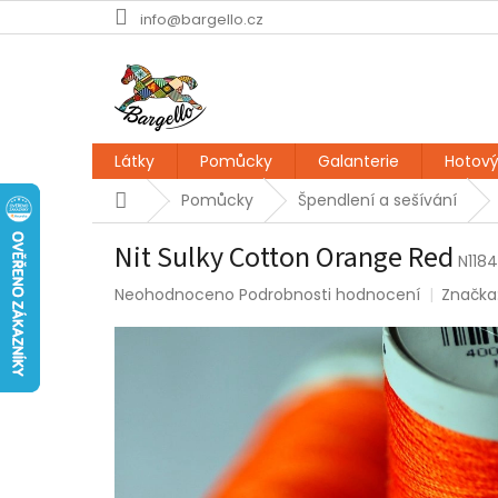
Přejít
info@bargello.cz
na
obsah
Látky
Pomůcky
Galanterie
Hotový
Domů
Pomůcky
Špendlení a sešívání
Nit Sulky Cotton Orange Red
N1184
Průměrné
Neohodnoceno
Podrobnosti hodnocení
Značka
hodnocení
produktu
je
0,0
z
5
hvězdiček.