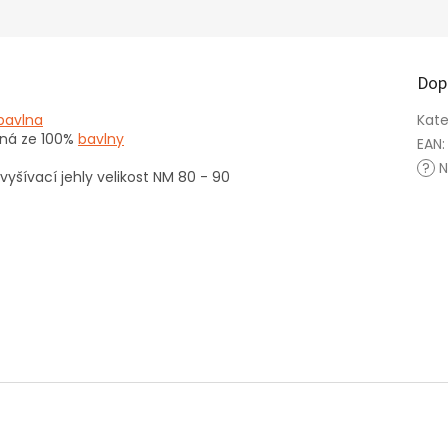
Dop
bavlna
Kate
bená ze 100%
bavlny
EAN
:
?
N
 vyšívací jehly velikost NM 80 - 90