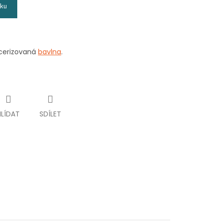
íku
acerizovaná
bavlna
.
HLÍDAT
SDÍLET