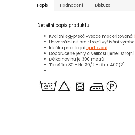
Popis
Hodnocení
Diskuze
Detailní popis produktu
Kvalitní egyptská vysoce macerizovaná
Univerzální nit pro strojní vyšívání vyro
Ideální pro strojní
quiltování
Doporučené jehly a velikosti jehel: strojní
Délka návinu je 300 metrů
Tloušťka 30 - Ne 30/2 - dtex 400(2)
Z
á
p