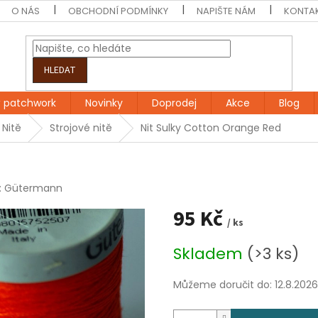
O NÁS
OBCHODNÍ PODMÍNKY
NAPIŠTE NÁM
KONTA
HLEDAT
 patchwork
Novinky
Doprodej
Akce
Blog
Nitě
Strojové nitě
Nit Sulky Cotton Orange Red
:
Gütermann
95 Kč
/ ks
Měrná
Skladem
(>3 ks)
cena:
Můžeme doručit do:
12.8.2026