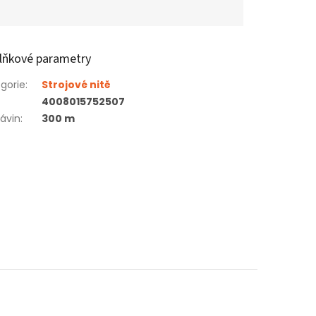
lňkové parametry
gorie
:
Strojové nitě
4008015752507
ávin
:
300 m