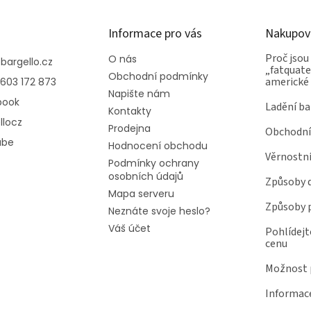
Informace pro vás
Nakupov
Proč jsou
O nás
@
bargello.cz
„fatquater
Obchodní podmínky
americké
603 172 873
Napište nám
book
Ladění ba
Kontakty
llocz
Prodejna
Obchodní
ube
Hodnocení obchodu
Věrnostn
Podmínky ochrany
osobních údajů
Způsoby 
Mapa serveru
Způsoby 
Neznáte svoje heslo?
Váš účet
Pohlídejt
cenu
Možnost p
Informace