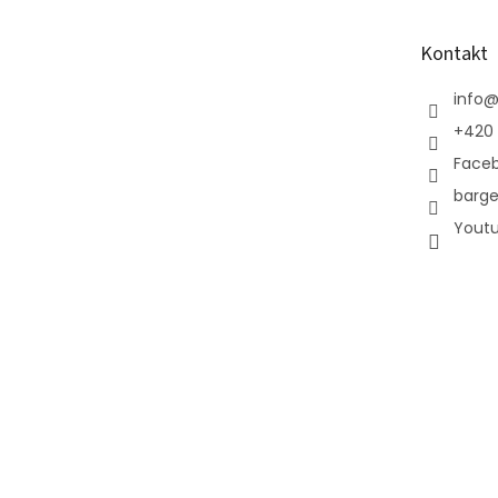
a
t
Kontakt
í
info
+420 
Face
barge
Yout