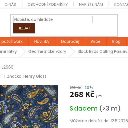
O NÁS
OBCHODNÍ PODMÍNKY
NAPIŠTE NÁM
KONTA
HLEDAT
 patchwork
Novinky
Doprodej
Akce
Blog
né látky
Geometrické vzory
Black Birds Calling Paisley
e
L2666
í
Značka:
Henry Glass
298 Kč
–10 %
268 Kč
/ m
Měrná
Skladem
(>3 m)
cena:
Můžeme doručit do:
12.8.2026