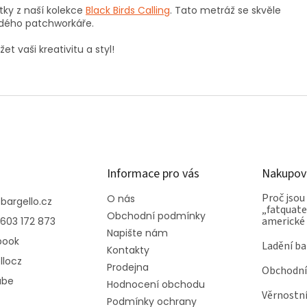
átky z naší kolekce
Black Birds Calling
. Tato metráž se skvěle
ždého patchworkáře.
t vaši kreativitu a styl!
Informace pro vás
Nakupov
Proč jsou
O nás
@
bargello.cz
„fatquater
Obchodní podmínky
americké
603 172 873
Napište nám
book
Ladění ba
Kontakty
llocz
Prodejna
Obchodní
ube
Hodnocení obchodu
Věrnostn
Podmínky ochrany