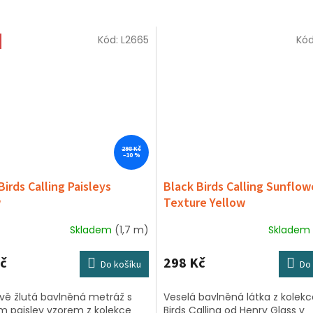
Kód:
L2665
Kó
298 Kč
–10 %
Birds Calling Paisleys
Black Birds Calling Sunflow
w
Texture Yellow
Skladem
(1,7 m)
Skladem
č
298 Kč
Do košíku
Do 
ově žlutá bavlněná metráž s
Veselá bavlněná látka z kolekc
 paisley vzorem z kolekce
Birds Calling od Henry Glass v