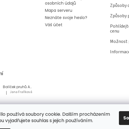
osobních údajů
Způsoby 
Mapa serveru
Způsoby 
Neznáte svoje heslo?
Váš účet
Pohlídejt
cenu
Možnost p
Informace
ní
Balíček pruhů Akvárium
Jana Fraňková
|
Hodnocení produktu je 5 z 5 hvězdiček.
Balíček Lesní med
lo používá soubory cookie. Dalším procházením
Tatiana Bacikova
|
Hodnocení produktu je 5 z 5 hvězdiček.
S
 vyjadřujete souhlas s jejich používáním.