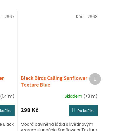
d:
L2667
Kód:
L2668
Další
er
Black Birds Calling Sunflower
produkt
Texture Blue
(1,4 m)
Skladem
(>3 m)
298 Kč
košíku
Do košíku
e Black
Modrá bavlněná látka s květinovým
vzorem slunečnic Sunflowers Texture