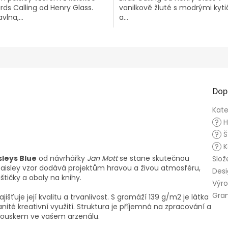
irds Calling od Henry Glass.
vanilkově žluté s modrými kyt
vlna,...
a...
Dop
Kate
?
H
?
Š
?
K
sleys Blue
od návrhářky
Jan Mott
se stane skutečnou
Slož
 paisley vzor dodává projektům hravou a živou atmosféru,
Des
aštičky a obaly na knihy.
Výr
Gra
zajišťuje její kvalitu a trvanlivost. S gramáží 139 g/m2 je látka
ité kreativní využití. Struktura je příjemná na zpracování a
kouskem ve vašem arzenálu.