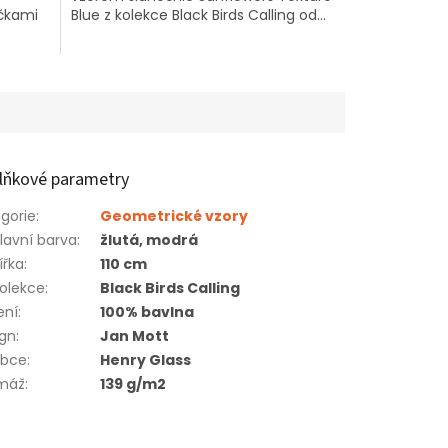
ičkami
Blue z kolekce Black Birds Calling od...
lňkové parametry
gorie
:
Geometrické vzory
lavní barva
:
žlutá, modrá
ířka
:
110 cm
olekce
:
Black Birds Calling
ení
:
100% bavlna
ign
:
Jan Mott
obce
:
Henry Glass
máž
:
139 g/m2