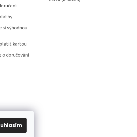
doručení
platby
e si výhodnou
latit kartou
 o doručování
ouhlasím