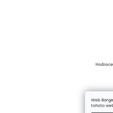
Hodnoce
Web Bargel
tohoto webu