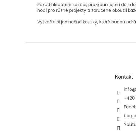
Pokud hledáte inspiraci, prozkoumejte i další l
hodí pro různé projekty a zaručeně okouzlí ka
Vytvořte si jedinečné kousky, které budou odráže
Z
á
p
a
t
Kontakt
í
info
+420 
Face
barge
Yout