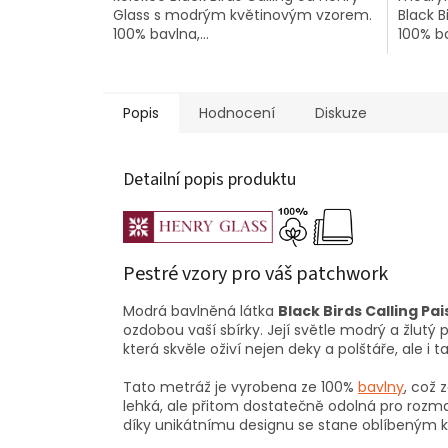
Glass s modrým květinovým vzorem.
Black B
100% bavlna,...
100% ba
Popis
Hodnocení
Diskuze
Detailní popis produktu
Pestré vzory pro váš patchwork
Modrá bavlněná látka
Black Birds Calling Pai
ozdobou vaší sbírky. Její světle modrý a žlutý
která skvěle oživí nejen deky a polštáře, ale i t
Tato metráž je vyrobena ze 100%
bavlny
, což 
lehká, ale přitom dostatečně odolná pro rozman
díky unikátnímu designu se stane oblíbeným 