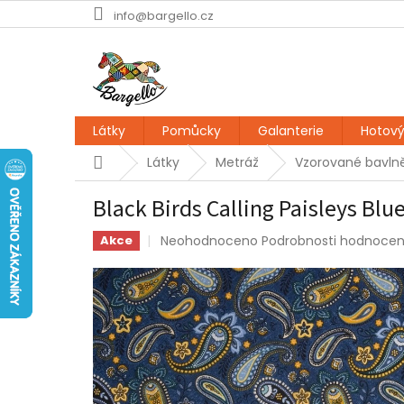
Přejít
info@bargello.cz
na
obsah
Látky
Pomůcky
Galanterie
Hotový
Domů
Látky
Metráž
Vzorované bavlně
Black Birds Calling Paisleys Blu
Průměrné
Neohodnoceno
Podrobnosti hodnocen
Akce
hodnocení
produktu
je
0,0
z
5
hvězdiček.