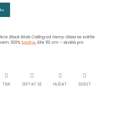
íku
ekce
Black Birds Calling
od
Henry Glass
se světle
orem. 100%
bavlna
, šíře 110 cm – skvělá pro
TISK
ZEPTAT SE
HLÍDAT
SDÍLET