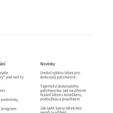
ání
Novinky
 naše
Umění výběru látek pro
y“ jiné než ty
dokonalý patchwork
Tajemství dokonalého
rev
patchworku: Jak na přesné
řezání látek s kolečkem,
podložkou a pravítkem
 podmínky
Jak ladit barvy látek bez
í program
nervů (a nůžek)