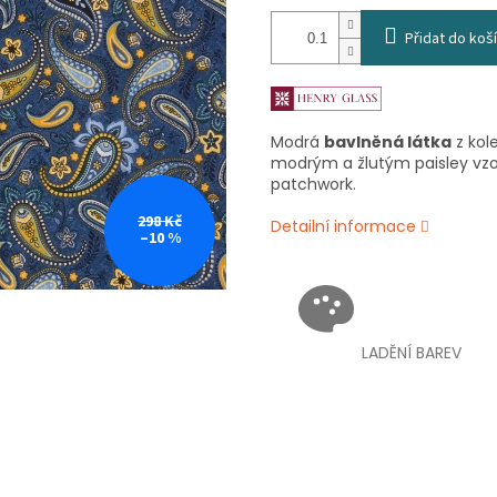
Přidat do koš
Modrá
bavlněná látka
z kol
modrým a žlutým paisley vz
patchwork.
298 Kč
Detailní informace
–10 %
LADĚNÍ BAREV