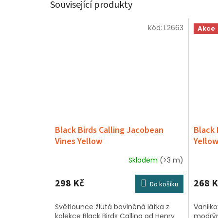
Související produkty
Kód:
L2663
Akce
Black Birds Calling Jacobean
Black 
Vines Yellow
Yello
Skladem
(>3 m)
298 Kč
268 K
Do košíku
Světlounce žlutá bavlněná látka z
Vanilk
kolekce Black Birds Calling od Henry
modrým