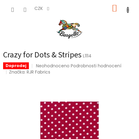
Přejít
NÁKUP
na
CZK
obsah
KOŠÍK
Crazy for Dots & Stripes
L1114
Průměrné
Neohodnoceno
Podrobnosti hodnocení
Doprodej
hodnocení
Značka:
RJR Fabrics
produktu
je
0,0
z
5
hvězdiček.