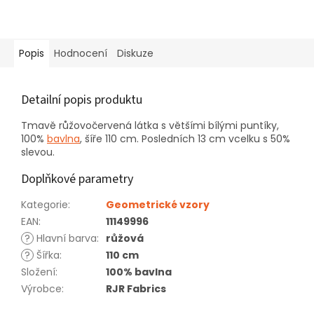
Popis
Hodnocení
Diskuze
Detailní popis produktu
Tmavě růžovočervená látka s většími bílými puntíky,
100%
bavlna
, šíře 110 cm. Posledních 13 cm vcelku s 50%
slevou.
Doplňkové parametry
Kategorie
:
Geometrické vzory
EAN
:
11149996
?
Hlavní barva
:
růžová
?
Šířka
:
110 cm
Složení
:
100% bavlna
Výrobce
:
RJR Fabrics