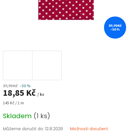
37,70 Kč
–50 %
37,70 Kč
–50 %
18,85 Kč
/ ks
Měrná
145 Kč / 1 m
cena:
Skladem
(1 ks)
Můžeme doručit do:
12.8.2026
Možnosti doručení