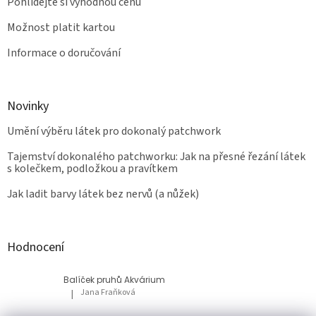
Pohlídejte si výhodnou cenu
Možnost platit kartou
Informace o doručování
Novinky
Umění výběru látek pro dokonalý patchwork
Tajemství dokonalého patchworku: Jak na přesné řezání látek
s kolečkem, podložkou a pravítkem
Jak ladit barvy látek bez nervů (a nůžek)
Hodnocení
Balíček pruhů Akvárium
Jana Fraňková
|
Hodnocení produktu je 5 z 5 hvězdiček.