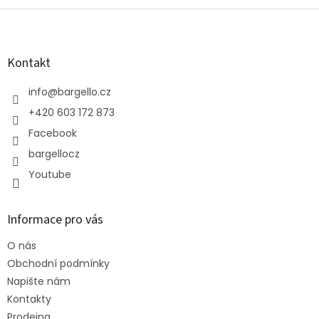
Z
á
p
a
Kontakt
t
í
info
@
bargello.cz
+420 603 172 873
Facebook
bargellocz
Youtube
Informace pro vás
O nás
Obchodní podmínky
Napište nám
Kontakty
Prodejna