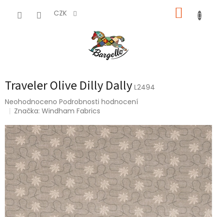
Přejít
NÁKUP
na
CZK
obsah
KOŠÍK
Traveler Olive Dilly Dally
L2494
Průměrné
Neohodnoceno
Podrobnosti hodnocení
hodnocení
Značka:
Windham Fabrics
produktu
je
0,0
z
5
hvězdiček.