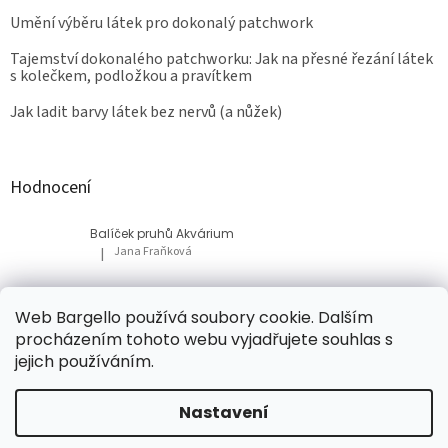
Umění výběru látek pro dokonalý patchwork
Tajemství dokonalého patchworku: Jak na přesné řezání látek
s kolečkem, podložkou a pravítkem
Jak ladit barvy látek bez nervů (a nůžek)
Hodnocení
Balíček pruhů Akvárium
Jana Fraňková
|
Hodnocení produktu je 5 z 5 hvězdiček.
Balíček Lesní med
Web Bargello používá soubory cookie. Dalším
Tatiana Bacikova
|
procházením tohoto webu vyjadřujete souhlas s
Hodnocení produktu je 5 z 5 hvězdiček.
jejich používáním.
Nastavení
Vytvořil Shoptet