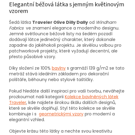
Elegantní béžová látka s jemným květinovým
vzorem
Šedá látka
Traveler Olive Dilly Dally
od
Windham
Fabrics
ve znamení elegance a moderního designu.
Jemné světlounce béžové listy na šedém pozadí
dodávají látce jedinečný charakter, který dokonale
zapadne do jakéhokoli projektu. Je skvělou volbou pro
patchworkové projekty, které vyžadují decentní, ale
přesto působivé vzory.
Díky složení ze 100%
bavlny
s gramáží 139 g/m2 se tato
metráž stává ideálním základem pro dekorační
polštáře, běhouny nebo stylové taštičky.
Pokud hledáte další inspiraci pro vaši tvorbu, neváhejte
prozkoumat naši kategorii
Kolekce bavlněných látek
Traveler
, kde najdete širokou škálu dalších designů,
které se skvěle doplňují. Styl této kolekce se skvěle
kombinuje i s
geometrickými vzory
pro moderní a
elegantní vzhled.
Objevte krásu této látky a nechte svou kreativitu