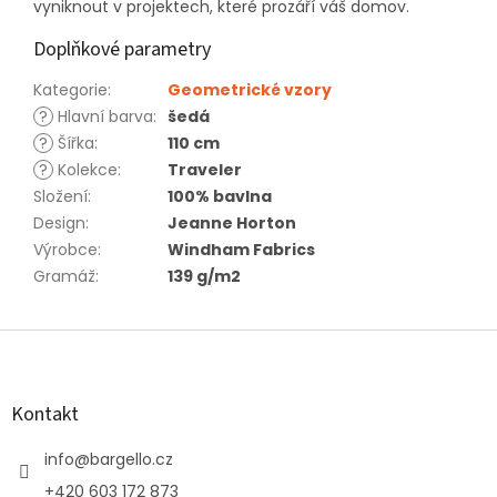
vyniknout v projektech, které prozáří váš domov.
Doplňkové parametry
Kategorie
:
Geometrické vzory
?
Hlavní barva
:
šedá
?
Šířka
:
110 cm
?
Kolekce
:
Traveler
Složení
:
100% bavlna
Design
:
Jeanne Horton
Výrobce
:
Windham Fabrics
Gramáž
:
139 g/m2
Z
á
p
a
Kontakt
t
í
info
@
bargello.cz
+420 603 172 873