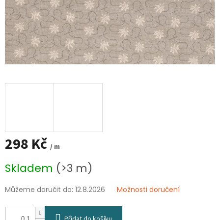
298 Kč
/ m
Měrná
Skladem
(>3 m)
cena:
Můžeme doručit do:
12.8.2026
Možnosti doručení
Přidat do košíku