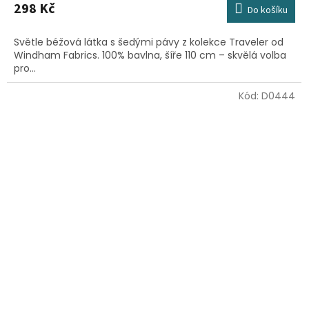
298 Kč
Do košíku
Světle béžová látka s šedými pávy z kolekce Traveler od
Windham Fabrics. 100% bavlna, šíře 110 cm – skvělá volba
pro...
Kód:
D0444