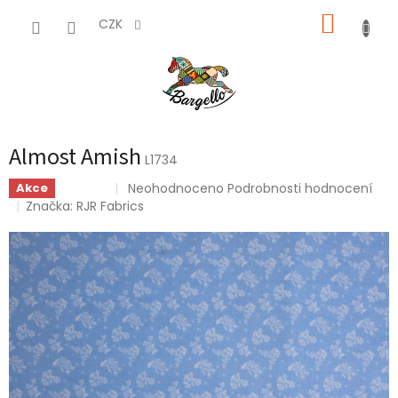
Přejít
NÁKUP
na
CZK
obsah
KOŠÍK
Almost Amish
L1734
Průměrné
Neohodnoceno
Podrobnosti hodnocení
Akce
Sleva
hodnocení
Značka:
RJR Fabrics
produktu
je
0,0
z
5
hvězdiček.