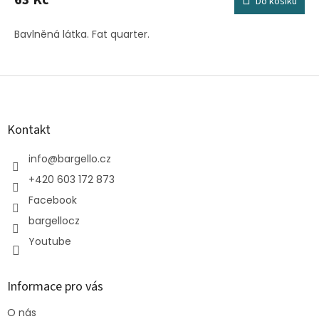
63 Kč
Do košíku
Bavlněná látka. Fat quarter.
Z
á
p
a
Kontakt
t
í
info
@
bargello.cz
+420 603 172 873
Facebook
bargellocz
Youtube
Informace pro vás
O nás