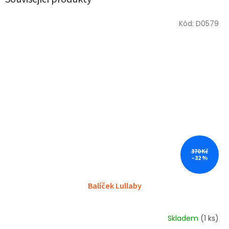
Kód:
D0579
370 Kč
–32 %
Balíček Lullaby
Skladem
(1 ks)