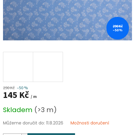
290 Kč
–50 %
290 Kč
–50 %
145 Kč
/ m
Měrná
Skladem
(>3 m)
cena:
Můžeme doručit do:
11.8.2026
Možnosti doručení