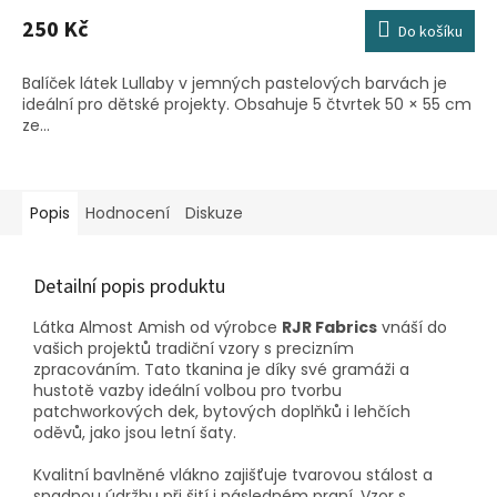
250 Kč
Do košíku
Balíček látek Lullaby v jemných pastelových barvách je
ideální pro dětské projekty. Obsahuje 5 čtvrtek 50 × 55 cm
ze...
Popis
Hodnocení
Diskuze
Detailní popis produktu
Látka Almost Amish od výrobce
RJR Fabrics
vnáší do
vašich projektů tradiční vzory s precizním
zpracováním. Tato tkanina je díky své gramáži a
hustotě vazby ideální volbou pro tvorbu
patchworkových dek, bytových doplňků i lehčích
oděvů, jako jsou letní šaty.
Kvalitní bavlněné vlákno zajišťuje tvarovou stálost a
snadnou údržbu při šití i následném praní. Vzor s