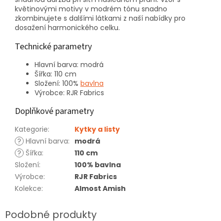
květinovými motivy v modrém tónu snadno
zkombinujete s dalšími látkami z naší nabídky pro
dosažení harmonického celku.
Technické parametry
Hlavní barva: modrá
Šířka: 110 cm
Složení: 100%
bavlna
Výrobce: RJR Fabrics
Doplňkové parametry
Kategorie
:
Kytky a listy
?
Hlavní barva
:
modrá
?
Šířka
:
110 cm
Složení
:
100% bavlna
Výrobce
:
RJR Fabrics
Kolekce
:
Almost Amish