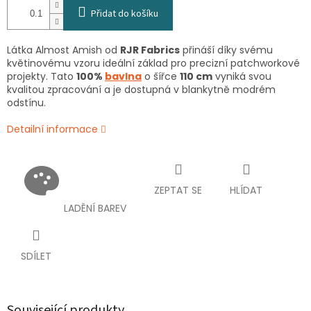
Přidat do košíku
Látka Almost Amish od
RJR Fabrics
přináší díky svému
květinovému vzoru ideální základ pro precizní patchworkové
projekty. Tato
100%
bavlna
o šířce
110 cm
vyniká svou
kvalitou zpracování a je dostupná v blankytně modrém
odstínu.
Detailní informace
ZEPTAT SE
HLÍDAT
LADĚNÍ BAREV
SDÍLET
Související produkty