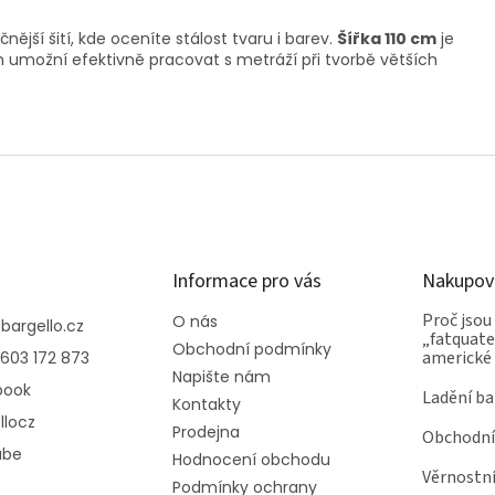
nější šití, kde oceníte stálost tvaru i barev.
Šířka 110 cm
je
 umožní efektivně pracovat s metráží při tvorbě větších
Informace pro vás
Nakupov
Proč jsou
O nás
@
bargello.cz
„fatquater
Obchodní podmínky
americké
603 172 873
Napište nám
book
Ladění ba
Kontakty
llocz
Prodejna
Obchodní
ube
Hodnocení obchodu
Věrnostn
Podmínky ochrany