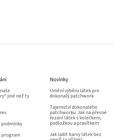
ání
Novinky
 naše
Umění výběru látek pro
y“ jiné než ty
dokonalý patchwork
Tajemství dokonalého
rev
patchworku: Jak na přesné
řezání látek s kolečkem,
podložkou a pravítkem
 podmínky
Jak ladit barvy látek bez
í program
nervů (a nůžek)