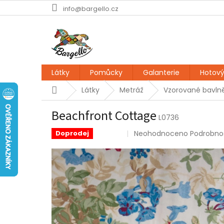
Přejít
info@bargello.cz
na
obsah
Látky
Pomůcky
Galanterie
Hotový
Domů
Látky
Metráž
Vzorované bavlně
Beachfront Cottage
L0736
Průměrné
Neohodnoceno
Podrobno
Doprodej
Sleva
hodnocení
produktu
je
0,0
z
5
hvězdiček.