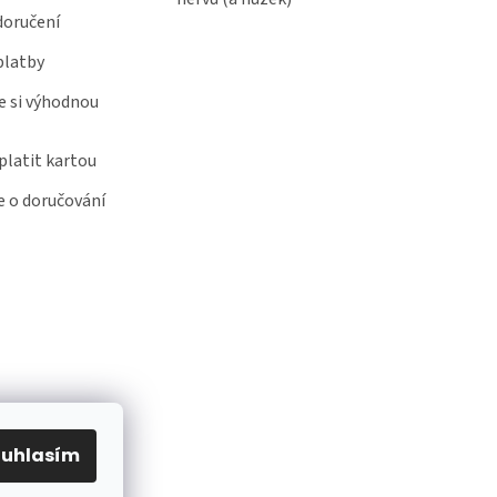
doručení
platby
e si výhodnou
latit kartou
 o doručování
ouhlasím