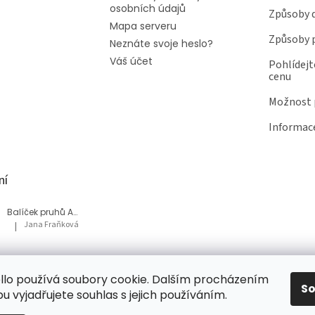
osobních údajů
Způsoby 
Mapa serveru
Způsoby 
Neznáte svoje heslo?
Váš účet
Pohlídejt
cenu
Možnost p
Informace
ní
Balíček pruhů Akvárium
Jana Fraňková
|
Hodnocení produktu je 5 z 5 hvězdiček.
Balíček Lesní med
lo používá soubory cookie. Dalším procházením
Tatiana Bacikova
|
Hodnocení produktu je 5 z 5 hvězdiček.
S
 vyjadřujete souhlas s jejich používáním.