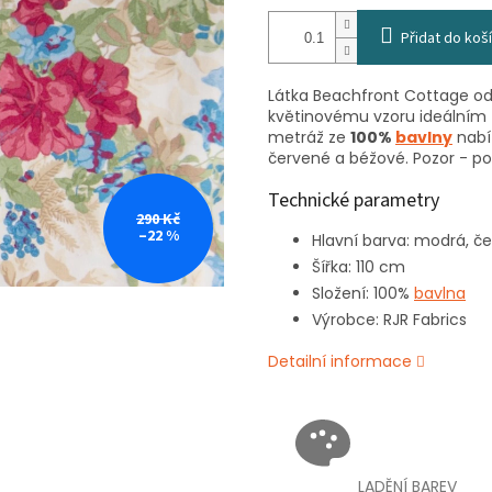
Přidat do koš
Látka Beachfront Cottage od
květinovému vzoru ideálním 
metráž ze
100%
bavlny
nabí
červené a béžové. Pozor - po
Technické parametry
290 Kč
–22 %
Hlavní barva: modrá, č
Šířka: 110 cm
Složení: 100%
bavlna
Výrobce: RJR Fabrics
Detailní informace
LADĚNÍ BAREV