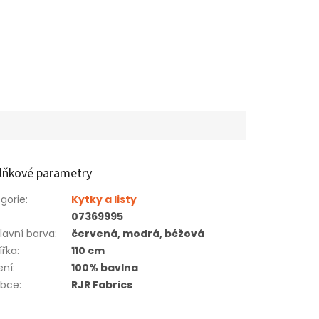
lňkové parametry
gorie
:
Kytky a listy
07369995
lavní barva
:
červená, modrá, béžová
ířka
:
110 cm
ení
:
100% bavlna
obce
:
RJR Fabrics