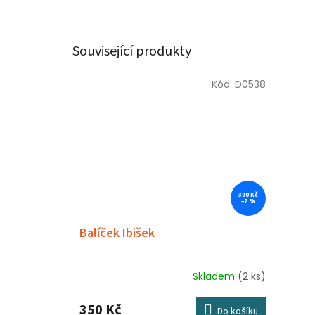
Související produkty
Kód:
D0538
380 Kč
–7 %
Balíček Ibišek
Skladem
(2 ks)
350 Kč
Do košíku