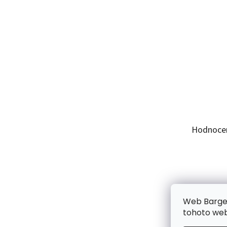
Hodnoce
Web Bargel
tohoto webu