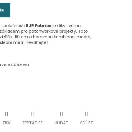
íku
 společnosti
RJR Fabrics
je díky svému
základem pro patchworkové projekty. Tato
zí šířku 110 cm a barevnou kombinaci modré,
slední metr, neváhejte!
ervená, béžová
TISK
ZEPTAT SE
HLÍDAT
SDÍLET