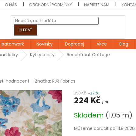
O NÁS
OBCHODNÍ PODMÍNKY
NAPIŠTE NÁM
KONTA
HLEDAT
 patchwork
Novinky
Doprodej
Akce
Blog
né látky
Kytky a listy
Beachfront Cottage
sti hodnocení
Značka:
RJR Fabrics
290 Kč
–22 %
224 Kč
/ m
Měrná
Skladem
(1,05 m)
cena:
Můžeme doručit do:
11.8.2026