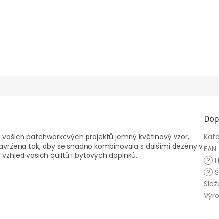
Dop
o vašich patchworkových projektů jemný květinový vzor,
Kate
 navržena tak, aby se snadno kombinovala s dalšími dezény v
EAN
:
ý vzhled vašich quiltů i bytových doplňků.
?
H
?
Š
Slož
Výr