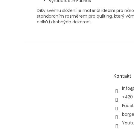
Výrobce: RJR Fabrics
Díky svému složení je materiál ideální pro nároč
standardním rozměrem pro quilting, který vám
celků i drobných dekorací.
Z
á
p
a
t
Kontakt
í
info
+420 
Face
barge
Yout