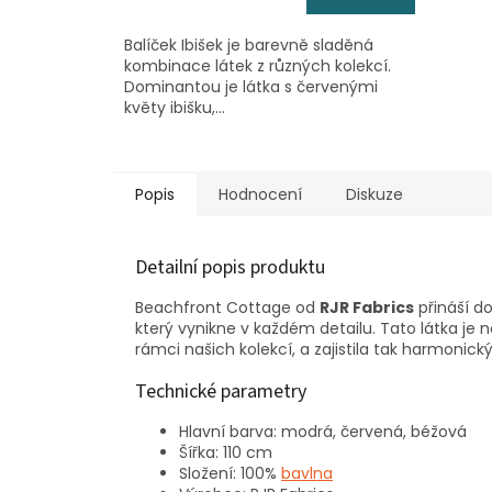
Balíček Ibišek je barevně sladěná
kombinace látek z různých kolekcí.
Dominantou je látka s červenými
květy ibišku,...
Popis
Hodnocení
Diskuze
Detailní popis produktu
Beachfront Cottage od
RJR Fabrics
přináší d
který vynikne v každém detailu. Tato látka je
rámci našich kolekcí, a zajistila tak harmonick
Technické parametry
Hlavní barva: modrá, červená, béžová
Šířka: 110 cm
Složení: 100%
bavlna