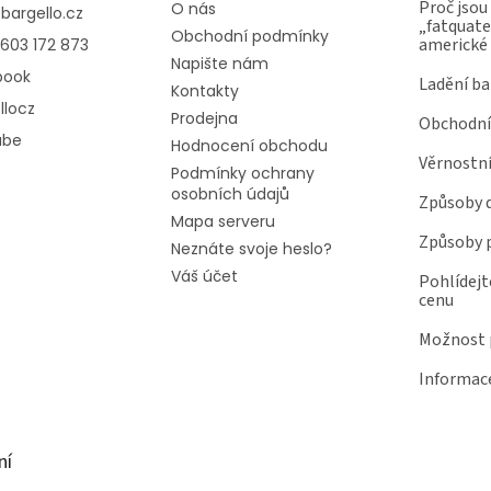
Proč jsou
O nás
@
bargello.cz
„fatquater
Obchodní podmínky
americké
603 172 873
Napište nám
book
Ladění ba
Kontakty
llocz
Prodejna
Obchodní
ube
Hodnocení obchodu
Věrnostn
Podmínky ochrany
osobních údajů
Způsoby 
Mapa serveru
Způsoby 
Neznáte svoje heslo?
Váš účet
Pohlídejt
cenu
Možnost p
Informace
ní