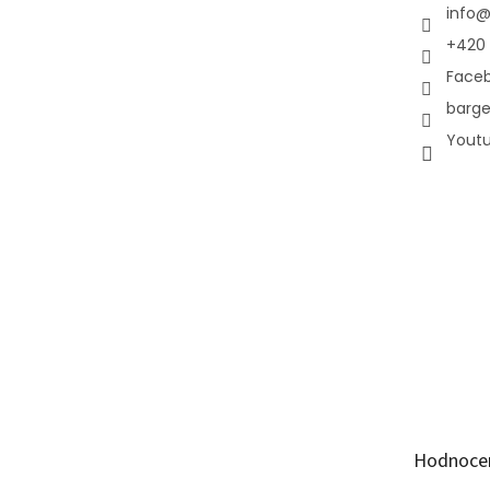
info
+420 
Face
barge
Yout
Hodnoce