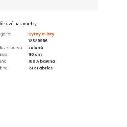
lňkové parametry
gorie
:
Kytky a listy
12829996
lavní barva
:
zelená
ířka
:
110 cm
ení
:
100% bavlna
obce
:
RJR Fabrics