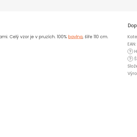
Dop
ami. Celý vzor je v pruzích. 100%
bavlna
, šíře 110 cm.
Kate
EAN
:
?
H
?
Š
Slož
Výr