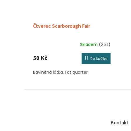
Čtverec Scarborough Fair
Skladem
(2 ks)
50 Kč
Do košíku
Bavlněná látka. Fat quarter.
Z
á
p
a
t
Kontakt
í