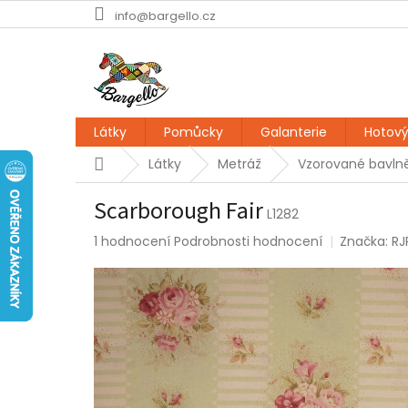
Přejít
info@bargello.cz
na
obsah
Látky
Pomůcky
Galanterie
Hotový
Domů
Látky
Metráž
Vzorované bavlně
Scarborough Fair
L1282
Průměrné
1 hodnocení
Podrobnosti hodnocení
Značka:
RJ
hodnocení
produktu
je
5,0
z
5
hvězdiček.