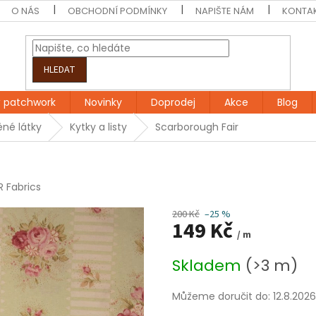
O NÁS
OBCHODNÍ PODMÍNKY
NAPIŠTE NÁM
KONTA
HLEDAT
 patchwork
Novinky
Doprodej
Akce
Blog
né látky
Kytky a listy
Scarborough Fair
R Fabrics
200 Kč
–25 %
149 Kč
/ m
Měrná
Skladem
(>3 m)
cena:
Můžeme doručit do:
12.8.2026