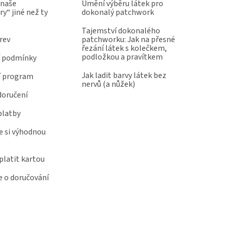
 naše
Umění výběru látek pro
y“ jiné než ty
dokonalý patchwork
Tajemství dokonalého
rev
patchworku: Jak na přesné
řezání látek s kolečkem,
podložkou a pravítkem
 podmínky
Jak ladit barvy látek bez
í program
nervů (a nůžek)
doručení
platby
e si výhodnou
latit kartou
 o doručování