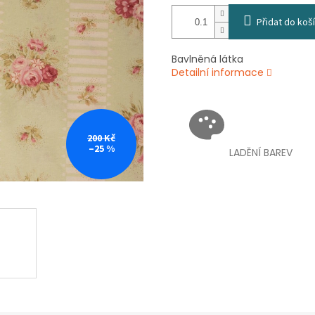
Přidat do koš
Bavlněná látka
Detailní informace
200 Kč
–25 %
LADĚNÍ BAREV