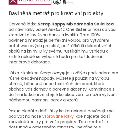
Bavlněná metráž pro kreativní projekty
Červená látka
Scrap Happy Mixedmedia Solid Red
od návrhářky
Janet Nesbitt
z One Sister přináší do vaší
kreativní dílny živou barvu a kvalitu. Tato 100%
bavlněná metráž je perfektní volbou pro vytváření
patchworkových projektů, polštářků či dekorativních
obalů na knihy. Díky svému rustikálnímu vzhledu a
klidné náladě se výborně hodí i pro každodenní
interiérové dekorace.
Látka z kolekce
Scrap Happy
je skvělým podkladem pro
různé kreativní nápady. Můžete ji použít na výrobu
ubrusů, běhounů nebo textilních dekorací, které
obohatí váš domov o barevné akcenty. Kombinace s
dalšími látkami ze stejné kolekce vám umožní vytvořit
nádhernou harmonii barev a vzorů.
Pokud hledáte další látky ke kombinaci, neváhejte se
podívat na naše
vzorované látky
, kde najdete další
kouzelné kousky pro vaše projekty. Tato metráž je
dostupná v omezeném množství, neváhejte s