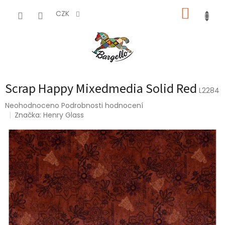
Přejít
NÁKUP
na
CZK
obsah
KOŠÍK
Scrap Happy Mixedmedia Solid Red
L2284
Průměrné
Neohodnoceno
Podrobnosti hodnocení
hodnocení
Značka:
Henry Glass
produktu
je
0,0
z
5
hvězdiček.