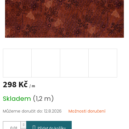
298 Kč
/ m
Měrná
Skladem
(1,2 m)
cena:
Můžeme doručit do:
12.8.2026
Možnosti doručení
Přidat do košíku