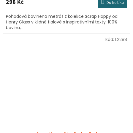
298 Kč
Do košíku
Pohodová bavlněná metráž z kolekce Scrap Happy od
Henry Glass v klidné fialové s inspirativními texty. 100%
bavlna,...
Kód:
L2288