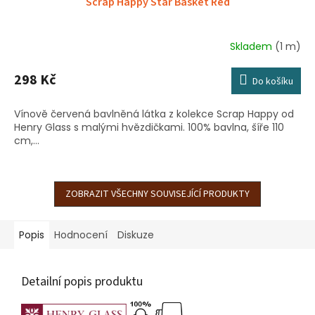
Scrap Happy Star Basket Red
Skladem
(1 m)
298 Kč
Do košíku
Vínově červená bavlněná látka z kolekce Scrap Happy od
Henry Glass s malými hvězdičkami. 100% bavlna, šíře 110
cm,...
ZOBRAZIT VŠECHNY SOUVISEJÍCÍ PRODUKTY
Popis
Hodnocení
Diskuze
Detailní popis produktu