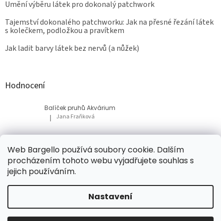
Umění výběru látek pro dokonalý patchwork
Tajemství dokonalého patchworku: Jak na přesné řezání látek
s kolečkem, podložkou a pravítkem
Jak ladit barvy látek bez nervů (a nůžek)
Hodnocení
Balíček pruhů Akvárium
Jana Fraňková
|
Hodnocení produktu je 5 z 5 hvězdiček.
Balíček Lesní med
Web Bargello používá soubory cookie. Dalším
Tatiana Bacikova
|
procházením tohoto webu vyjadřujete souhlas s
Hodnocení produktu je 5 z 5 hvězdiček.
jejich používáním.
Nastavení
Vytvořil Shoptet