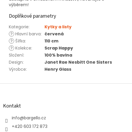
výběrem!
Doplňkové parametry
Kategorie
:
Kytky a listy
?
Hlavní barva
:
červená
?
Šířka
:
110 cm
?
Kolekce
:
Scrap Happy
Složení
:
100% bavlna
Design
:
Janet Rae Nesbitt One Sisters
Výrobce
:
Henry Glass
Z
á
p
a
Kontakt
t
í
info
@
bargello.cz
+420 603 172 873