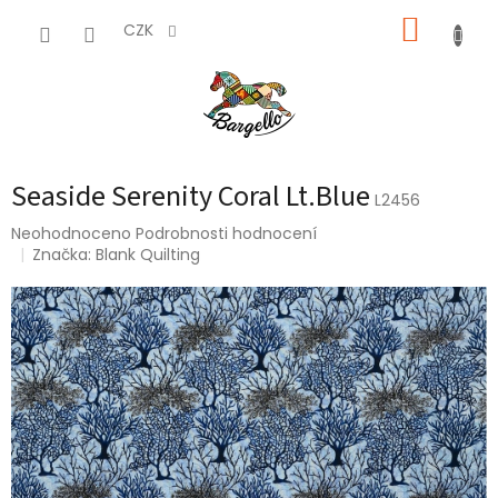
Přejít
NÁKUP
na
CZK
obsah
KOŠÍK
Seaside Serenity Coral Lt.Blue
L2456
Průměrné
Neohodnoceno
Podrobnosti hodnocení
hodnocení
Značka:
Blank Quilting
produktu
je
0,0
z
5
hvězdiček.