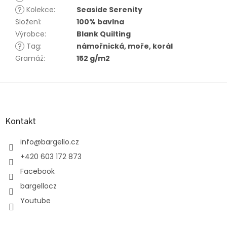
?
Kolekce
:
Seaside Serenity
Složení
:
100% bavlna
Výrobce
:
Blank Quilting
?
Tag
:
námořnická, moře, korál
Gramáž
:
152 g/m2
Z
á
p
a
Kontakt
t
í
info
@
bargello.cz
+420 603 172 873
Facebook
bargellocz
Youtube