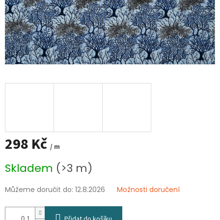
298 Kč
/ m
Měrná
Skladem
(>3 m)
cena:
Můžeme doručit do:
12.8.2026
Možnosti doručení
Přidat do košíku