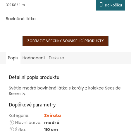
Měrná
300 Kč / 1 m
Do košíku
cena:
Bavlněná látka
ZOBRAZIT VŠECHNY SOUVISEJÍCÍ PRODUKTY
Popis
Hodnocení
Diskuze
Detailní popis produktu
Světle modrá bavlněná látka s korály z kolekce Seaside
Serenity.
Doplňkové parametry
Kategorie
:
Zvířata
?
Hlavní barva
:
modrá
?
Šířka
:
110 cm