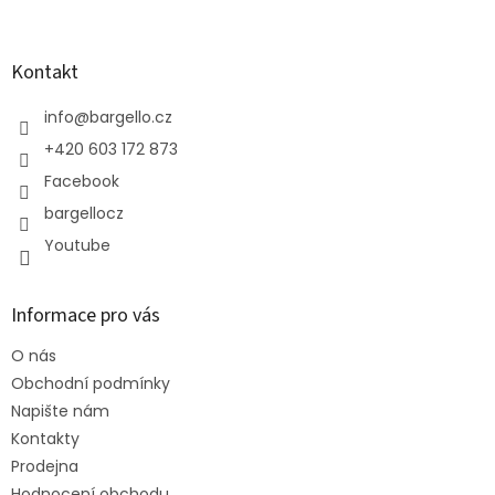
á
p
a
Kontakt
t
í
info
@
bargello.cz
+420 603 172 873
Facebook
bargellocz
Youtube
Informace pro vás
O nás
Obchodní podmínky
Napište nám
Kontakty
Prodejna
Hodnocení obchodu