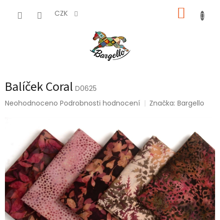
Přejít
NÁKUP
na
CZK
obsah
KOŠÍK
Balíček Coral
D0625
Průměrné
Neohodnoceno
Podrobnosti hodnocení
Značka:
Bargello
hodnocení
produktu
je
0,0
z
5
hvězdiček.