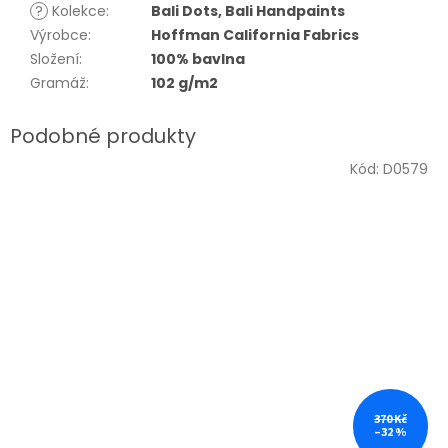
?
Kolekce
:
Bali Dots, Bali Handpaints
Výrobce
:
Hoffman California Fabrics
Složení
:
100% bavlna
Gramáž
:
102 g/m2
Kód:
D0579
370 Kč
–32 %