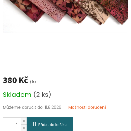
380 Kč
/ ks
Měrná
Skladem
(2 ks)
cena:
Můžeme doručit do:
11.8.2026
Možnosti doručení
Přidat do košíku