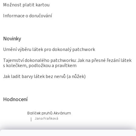
Možnost platit kartou
Informace o doručování
Novinky
Umění výběru látek pro dokonalý patchwork
Tajemství dokonalého patchworku: Jak na přesné řezání látek
s kolečkem, podložkou a pravítkem
Jak ladit barvy látek bez nervů (a nůžek)
Hodnocení
Balíček pruhů Akvárium
Jana Fraňková
|
Hodnocení produktu je 5 z 5 hvězdiček.