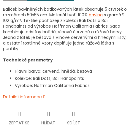
Balíček bavlněných batikovaných látek obsahuje 5 čtvrtek o
rozměrech 50x55 cm. Materiál tvoří 100%
bavlna
s gramáží
102 g/m². Textilie pocházejí z kolekcí Bali Dots a Bali
Handpaints od výrobce Hoffman California Fabrics. Sada
kombinuje odstíny hnědé, vínově červené a růžové barvy.
Jedna z látek je béžová s vínově červenými a hnědými listy,
a ostatní rostlinné vzory doplňuje jedna růžová látka s
puntíky.
Technické parametry
Hlavní barva: červená, hnědá, béžová
Kolekce: Bali Dots, Bali Handpaints
Výrobce: Hoffman California Fabrics
Detailní informace
ZEPTAT SE
HLÍDAT
SDÍLET