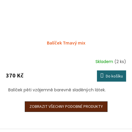
Balíček Tmavý mix
Skladem
(2 ks)
370 Kč
Do košíku
Balíček pěti vzájemně barevně sladěných látek.
ZOBRAZIT VŠECHNY PODOBNÉ PRODUKTY
Z