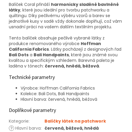
Balíček Coral přináší
harmonicky sladěné bavlněné
látky
, které jsou ideální pro tvorbu patchworku a
quiltingu. Díky pečlivému výběru vzorů a barev se
jednotlivé kusy v sadě vždy dokonale doplňují, což vám
usnadní práci na vašem dalším textilním projektu.
Tento balíček obsahuje pečlivě vybrané látky z
produkce renomovaného výrobce
Hoffman
California Fabrics
. Látky pocházejí z designových řad
Bali Dots
a
Bali Handpaints
, které jsou známé svou
kvalitou a specifickým vzhledem. Barevná paleta je
laděna v tónech:
červená, hnědá, béžová
.
Technické parametry
Výrobce: Hoffman California Fabrics
Kolekce: Bali Dots, Bali Handpaints
Hlavní barva: červená, hnědá, béžová
Doplňkové parametry
Kategorie
:
Balíčky látek na patchwork
?
Hlavní barva
:
červená, béžová, hnědá