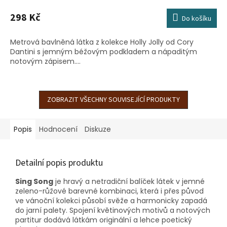
298 Kč
Do košíku
Metrová bavlněná látka z kolekce Holly Jolly od Cory
Dantini s jemným béžovým podkladem a nápaditým
notovým zápisem....
ZOBRAZIT VŠECHNY SOUVISEJÍCÍ PRODUKTY
Popis
Hodnocení
Diskuze
Detailní popis produktu
Sing Song
je hravý a netradiční balíček látek v jemné
zeleno-růžové barevné kombinaci, která i přes původ
ve vánoční kolekci působí svěže a harmonicky zapadá
do jarní palety. Spojení květinových motivů a notových
partitur dodává látkám originální a lehce poetický