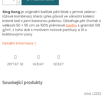
Sing Song
je originální balíček pěti látek v jemné zeleno-
růžové kombinaci, která i přes původ ve vánoční kolekci
krásně ladí s jarní barevnou paletou. Obsahuje pět čtvrtek o
velikosti 50 × 55 cm ze 100% prémiové
bavlny
s gramáží 139
g/m², z toho dvě s motivem notové partitury a tři s
květinovými vzory.
Detailní informace
ZEPTAT SE
HLÍDAT
SDÍLET
Související produkty
Kód:
L2322