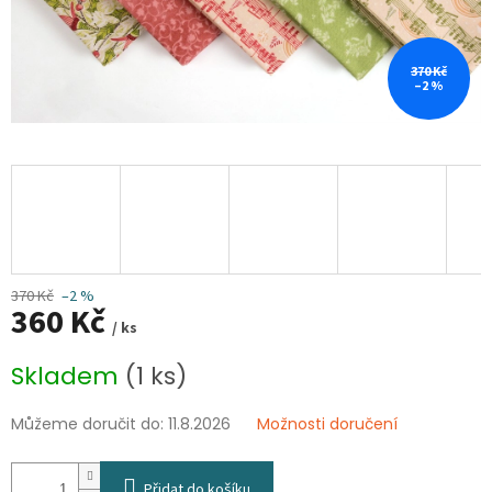
370 Kč
–2 %
370 Kč
–2 %
360 Kč
/ ks
Měrná
Skladem
(1 ks)
cena:
Můžeme doručit do:
11.8.2026
Možnosti doručení
Přidat do košíku