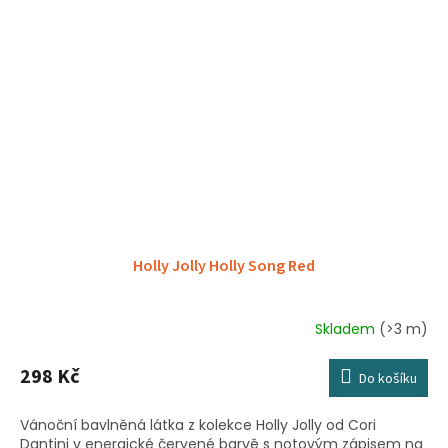
Holly Jolly Holly Song Red
Skladem
(>3 m)
298 Kč
Do košíku
Vánoční bavlněná látka z kolekce Holly Jolly od Cori
Dantini v energické červené barvě s notovým zápisem na