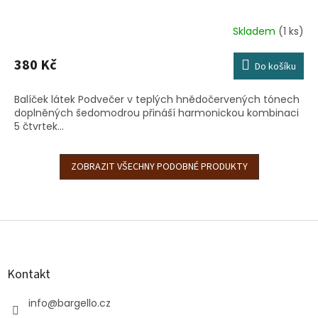
Skladem
(1 ks)
380 Kč
Do košíku
Balíček látek Podvečer v teplých hnědočervených tónech
doplněných šedomodrou přináší harmonickou kombinaci
5 čtvrtek...
ZOBRAZIT VŠECHNY PODOBNÉ PRODUKTY
Z
á
p
a
Kontakt
t
í
info
@
bargello.cz