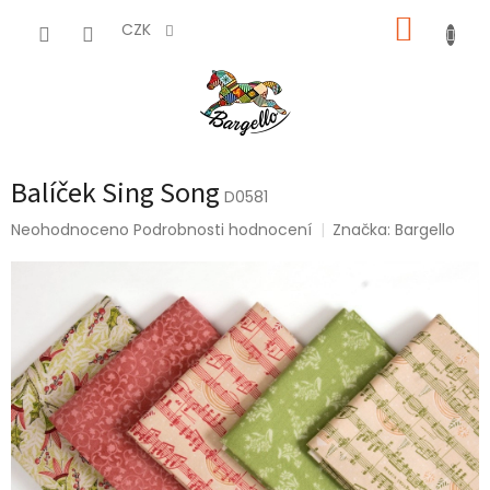
Přejít
NÁKUP
na
CZK
obsah
KOŠÍK
Balíček Sing Song
D0581
Průměrné
Neohodnoceno
Podrobnosti hodnocení
Značka:
Bargello
hodnocení
produktu
je
0,0
z
5
hvězdiček.