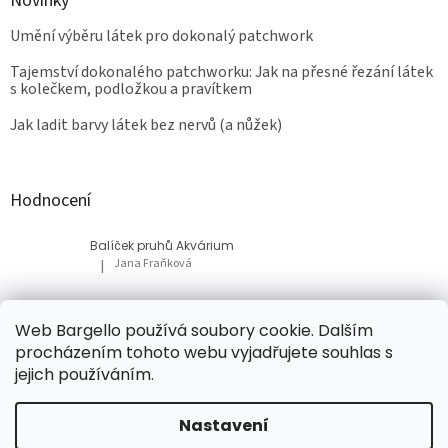
Novinky
Umění výběru látek pro dokonalý patchwork
Tajemství dokonalého patchworku: Jak na přesné řezání látek
s kolečkem, podložkou a pravítkem
Jak ladit barvy látek bez nervů (a nůžek)
Hodnocení
Balíček pruhů Akvárium
Jana Fraňková
|
Hodnocení produktu je 5 z 5 hvězdiček.
Balíček Lesní med
Web Bargello používá soubory cookie. Dalším
Tatiana Bacikova
|
procházením tohoto webu vyjadřujete souhlas s
Hodnocení produktu je 5 z 5 hvězdiček.
jejich používáním.
Nastavení
Vytvořil Shoptet