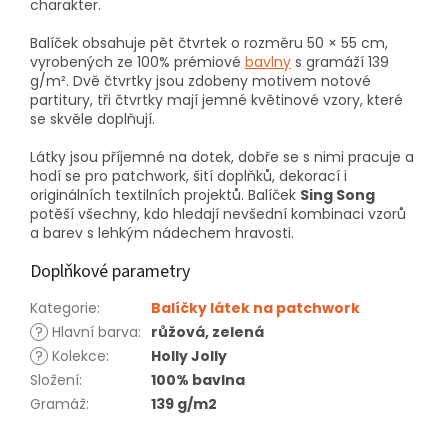
charakter.
Balíček obsahuje pět čtvrtek o rozměru 50 × 55 cm,
vyrobených ze 100% prémiové
bavlny
s gramáží 139
g/m². Dvě čtvrtky jsou zdobeny motivem notové
partitury, tři čtvrtky mají jemné květinové vzory, které
se skvěle doplňují.
Látky jsou příjemné na dotek, dobře se s nimi pracuje a
hodí se pro patchwork, šití doplňků, dekorací i
originálních textilních projektů. Balíček
Sing Song
potěší všechny, kdo hledají nevšední kombinaci vzorů
a barev s lehkým nádechem hravosti.
Doplňkové parametry
Kategorie
:
Balíčky látek na patchwork
?
Hlavní barva
:
růžová, zelená
?
Kolekce
:
Holly Jolly
Složení
:
100% bavlna
Gramáž
:
139 g/m2