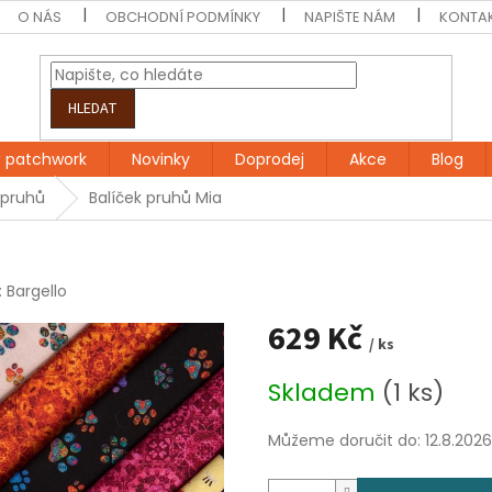
O NÁS
OBCHODNÍ PODMÍNKY
NAPIŠTE NÁM
KONTA
HLEDAT
 patchwork
Novinky
Doprodej
Akce
Blog
 pruhů
Balíček pruhů Mia
:
Bargello
629 Kč
/ ks
Měrná
Skladem
(1 ks)
cena:
Můžeme doručit do:
12.8.2026