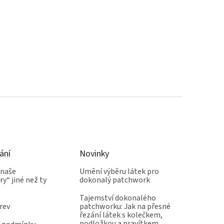
ání
Novinky
 naše
Umění výběru látek pro
y“ jiné než ty
dokonalý patchwork
Tajemství dokonalého
rev
patchworku: Jak na přesné
řezání látek s kolečkem,
podložkou a pravítkem