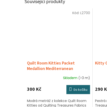
Související produkty
Kód:
L2700
Quilt Room Kitties Packet
Kitty 
Medallion Mediterranean
Skladem
(>3 m)
300 Kč
290 K
Do košíku
Modrá metráž z kolekce Quilt Room
Pestrá 
Kitties od Quilting Treasures Fabrics
Treasu