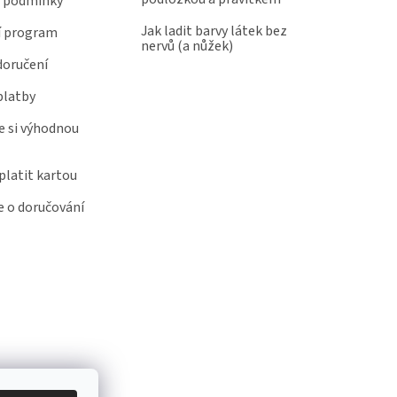
 podmínky
Jak ladit barvy látek bez
í program
nervů (a nůžek)
doručení
platby
e si výhodnou
latit kartou
 o doručování