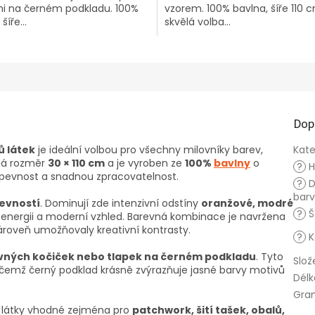
i na černém podkladu. 100%
vzorem. 100% bavlna, šíře 110 
šíře...
skvělá volba...
Dop
ů látek
je ideální volbou pro všechny milovníky barev,
Kate
 má rozměr
30 × 110 cm
a je vyroben ze
100%
bavlny
o
?
H
 pevnost a snadnou zpracovatelnost.
?
D
bar
evností
. Dominují zde intenzivní odstíny
oranžové, modré
?
Š
u energii a moderní vzhled. Barevná kombinace je navržena
 zároveň umožňovaly kreativní kontrasty.
?
K
vných kočiček nebo tlapek na černém podkladu
. Tyto
Slož
řičemž černý podklad krásně zvýrazňuje jasné barvy motivů
Délk
Gra
u látky vhodné zejména pro
patchwork, šití tašek, obalů,