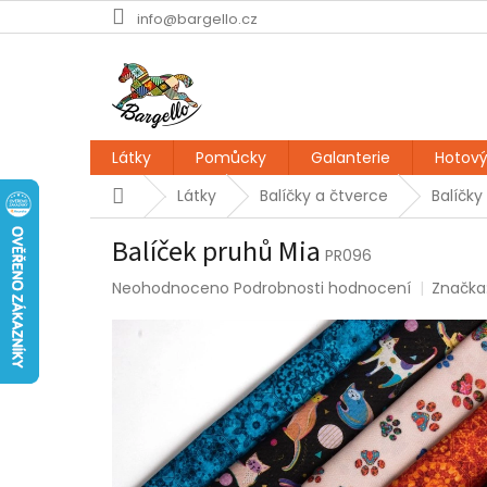
Přejít
info@bargello.cz
na
obsah
Látky
Pomůcky
Galanterie
Hotový
Domů
Látky
Balíčky a čtverce
Balíčky
Balíček pruhů Mia
PR096
Průměrné
Neohodnoceno
Podrobnosti hodnocení
Značka
hodnocení
produktu
je
0,0
z
5
hvězdiček.