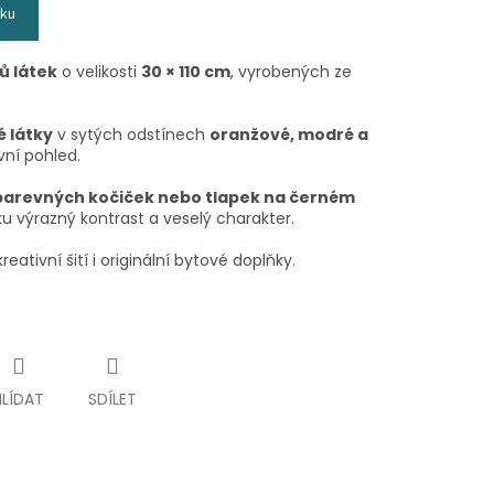
íku
ů látek
o velikosti
30 × 110 cm
, vyrobených ze
 látky
v sytých odstínech
oranžové, modré a
vní pohled.
barevných kočiček nebo tlapek na černém
ku výrazný kontrast a veselý charakter.
eativní šití i originální bytové doplňky.
HLÍDAT
SDÍLET