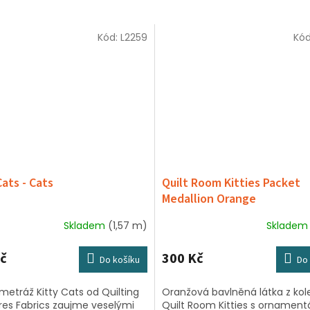
Kód:
L2259
Kó
Cats - Cats
Quilt Room Kitties Packet
Medallion Orange
Skladem
(1,57 m)
Sklade
č
300 Kč
Do košíku
Do 
metráž Kitty Cats od Quilting
Oranžová bavlněná látka z kol
res Fabrics zaujme veselými
Quilt Room Kitties s ornament