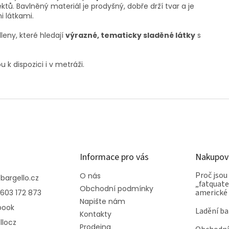
ektů. Bavlněný materiál je prodyšný, dobře drží tvar a je
i látkami.
leny, které hledají
výrazné, tematicky sladěné látky
s
k dispozici i v metráži.
Informace pro vás
Nakupov
Proč jsou
O nás
@
bargello.cz
„fatquater
Obchodní podmínky
americké
603 172 873
Napište nám
book
Ladění ba
Kontakty
llocz
Prodejna