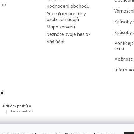
Obchodní
ube
Hodnocení obchodu
Věrnostn
Podmínky ochrany
osobních údajů
Způsoby 
Mapa serveru
Způsoby 
Neznáte svoje heslo?
Váš účet
Pohlídejt
cenu
Možnost p
Informace
ní
Balíček pruhů Akvárium
Jana Fraňková
|
Hodnocení produktu je 5 z 5 hvězdiček.
Balíček Lesní med