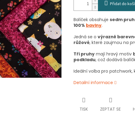
Přidat do koš
Balíček obsahuje
sedm pruh
100%
bavlny
.
Jedná se o
výrazně barevné
růžové
, které zaujmou na pr
Tři pruhy
mají hravý motiv
podkladu
, což dodává balíč
Ideální volba pro patchwork, kr
Detailní informace
TISK
ZEPTAT SE