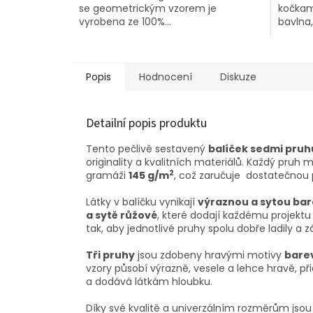
se geometrickým vzorem je
kočkam
vyrobena ze 100%...
bavlna, 
Popis
Hodnocení
Diskuze
Detailní popis produktu
Tento pečlivě sestavený
balíček sedmi pruh
originality a kvalitních materiálů. Každý pruh
2
gramáži
145 g/m
, což zaručuje dostatečnou
Látky v balíčku vynikají
výraznou a sytou bar
a sytě růžové
, které dodají každému projekt
tak, aby jednotlivé pruhy spolu dobře ladily a
Tři pruhy
jsou zdobeny hravými motivy
bare
vzory působí výrazně, vesele a lehce hravě, p
a dodává látkám hloubku.
Díky své kvalitě a univerzálním rozměrům jso