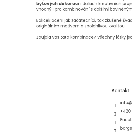
bytových dekorací
i dalších kreativních proj
vhodný i pro kombinování s dalšími bavlněným
Balíček ocení jak začátečníci, tak zkušené švad
originálním motivem a spolehlivou kvalitou.
Zaujala vás tato kombinace? Všechny látky jsou 
Z
á
p
a
t
Kontakt
í
info
+420 
Face
barge