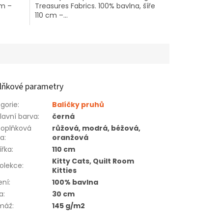
cm –
Treasures Fabrics. 100% bavlna, šíře
110 cm –...
lňkové parametry
gorie
:
Balíčky pruhů
lavní barva
:
černá
oplňková
růžová, modrá, béžová,
va
:
oranžová
ířka
:
110 cm
Kitty Cats, Quilt Room
olekce
:
Kitties
ení
:
100% bavlna
a
:
30 cm
máž
:
145 g/m2