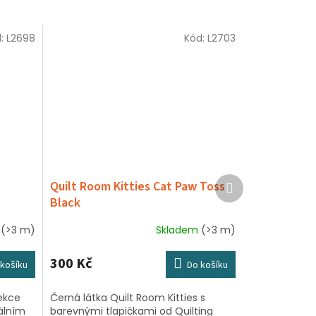
d:
L2698
Kód:
L2703
Další
Quilt Room Kitties Cat Paw Toss
produkt
Black
m
(>3 m)
Skladem
(>3 m)
300 Kč
košíku
Do košíku
ekce
Černá látka Quilt Room Kitties s
álním
barevnými tlapičkami od Quilting