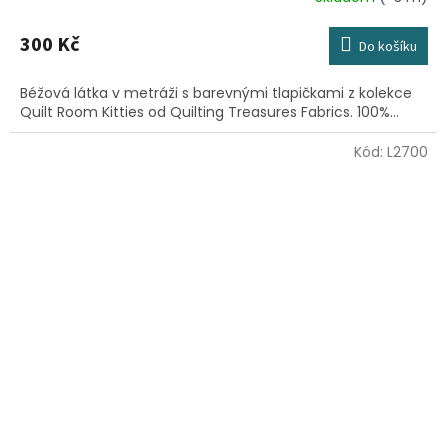
300 Kč
Do košíku
Béžová látka v metráži s barevnými tlapičkami z kolekce
Quilt Room Kitties od Quilting Treasures Fabrics. 100%...
Kód:
L2700