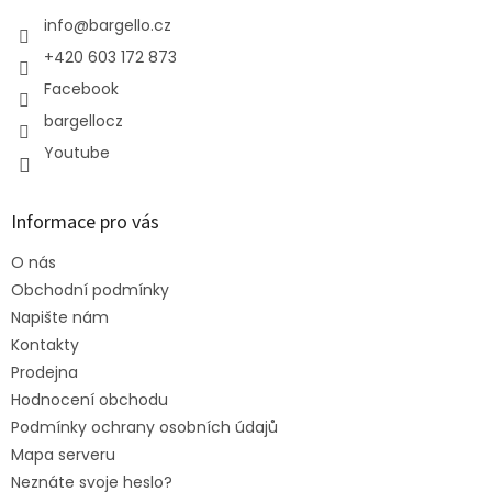
t
í
info
@
bargello.cz
+420 603 172 873
Facebook
bargellocz
Youtube
Informace pro vás
O nás
Obchodní podmínky
Napište nám
Kontakty
Prodejna
Hodnocení obchodu
Podmínky ochrany osobních údajů
Mapa serveru
Neznáte svoje heslo?