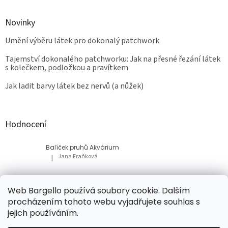
Novinky
Umění výběru látek pro dokonalý patchwork
Tajemství dokonalého patchworku: Jak na přesné řezání látek
s kolečkem, podložkou a pravítkem
Jak ladit barvy látek bez nervů (a nůžek)
Hodnocení
Balíček pruhů Akvárium
Jana Fraňková
|
Hodnocení produktu je 5 z 5 hvězdiček.
Balíček Lesní med
Web Bargello používá soubory cookie. Dalším
Tatiana Bacikova
|
procházením tohoto webu vyjadřujete souhlas s
Hodnocení produktu je 5 z 5 hvězdiček.
jejich používáním.