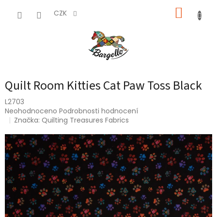
Přejít
NÁKUP
na
CZK
obsah
KOŠÍK
Quilt Room Kitties Cat Paw Toss Black
L2703
Průměrné
Neohodnoceno
Podrobnosti hodnocení
hodnocení
Značka:
Quilting Treasures Fabrics
produktu
je
0,0
z
5
hvězdiček.