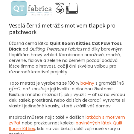
Veselá černá metráž s motivem tlapek pro
patchwork
Úžasná černá látka
Quilt Room Kitties Cat Paw Toss
Black
od
Quilting Treasures Fabrics
má díky barevným
tlapičkám hravý vzhled. Kombinace oranžové, modré,
červené, fialové a zelené na černém pozadí dodává
látce šmrnc a hravost, což ji činí skvělou volbou pro
různorodé kreativní projekty.
Tato metráž je vyrobena ze 100 %
bavlny
s gramáží 146
g/m2, což zaručuje její kvalitu a dlouhou životnost.
Existuje mnoho možností, jak ji využít — ať už na výrobu
dek, tašek, prostírání, nebo dalších dekorací. Vytvořte si
vlastní jedinečné kousky, které zkrášlí váš domov.
Inspiraci můžete najít také v dalších
látkách s motivem
zvířat
nebo prozkoumat kolekci
bavlněných látek Quilt
Room Kitties
, kde na vás čekají další zajímavé vzory a