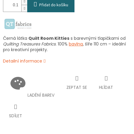
Přidat do košíku
Černá látka
Quilt Room Kitties
s barevnými tlapičkami od
Quilting Treasures Fabrics
. 100%
bavlna
, šíře 110 cm – ideální
pro kreativní projekty.
Detailní informace
ZEPTAT SE
HLÍDAT
LADĚNÍ BAREV
SDÍLET