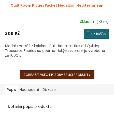
Quilt Room Kitties Packet Medallion Mediterranean
Skladem
(>3 m)
300 Kč
Do košíku
Modrá metráž z kolekce Quilt Room Kitties od Quilting
Treasures Fabrics se geometrickým vzorem je vyrobena
ze 100%...
ZOBRAZIT VŠECHNY SOUVISEJÍCÍ PRODUKTY
Popis
Hodnocení
Diskuze
Detailní popis produktu