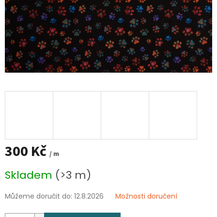
300 Kč
/ m
Měrná
Skladem
(>3 m)
cena:
Můžeme doručit do:
12.8.2026
Možnosti doručení