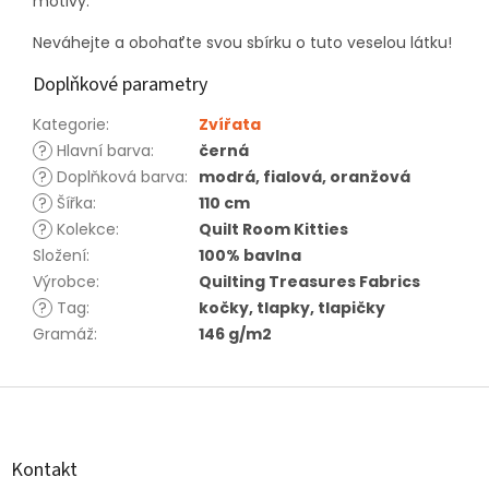
motivy.
Neváhejte a obohaťte svou sbírku o tuto veselou látku!
Doplňkové parametry
Kategorie
:
Zvířata
?
Hlavní barva
:
černá
?
Doplňková barva
:
modrá, fialová, oranžová
?
Šířka
:
110 cm
?
Kolekce
:
Quilt Room Kitties
Složení
:
100% bavlna
Výrobce
:
Quilting Treasures Fabrics
?
Tag
:
kočky, tlapky, tlapičky
Gramáž
:
146 g/m2
Z
á
p
a
Kontakt