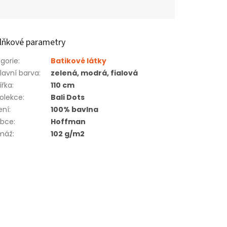
lňkové parametry
gorie
:
Batikové látky
lavní barva
:
zelená, modrá, fialová
ířka
:
110 cm
olekce
:
Bali Dots
ení
:
100% bavlna
obce
:
Hoffman
máž
:
102 g/m2