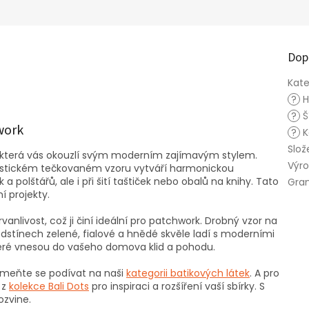
Dop
Kate
?
H
?
Š
work
?
K
Slož
a, která vás okouzlí svým moderním zajímavým stylem.
Výr
istickém tečkovaném vzoru vytváří harmonickou
 polštářů, ale i při šití taštiček nebo obalů na knihy. Tato
Gra
í projekty.
vanlivost, což ji činí ideální pro patchwork. Drobný vzor na
dstínech zelené, fialové a hnědé skvěle ladí s moderními
, které vnesou do vašeho domova klid a pohodu.
pomeňte se podívat na naši
kategorii batikových látek
. A pro
 z
kolekce Bali Dots
pro inspiraci a rozšíření vaší sbírky. S
ozvine.