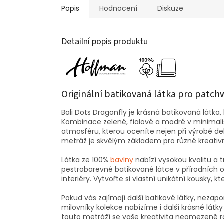
Popis
Hodnocení
Diskuze
Detailní popis produktu
Originální batikovaná látka pro patch
Bali Dots Dragonfly je krásná batikovaná látk
Kombinace zelené, fialové a modré v minimal
atmosféru, kterou oceníte nejen při výrobě dek a
metráž je skvělým základem pro různé kreativn
Látka ze 100%
bavlny
nabízí vysokou kvalitu a tr
pestrobarevné batikované látce v přírodních o
interiéry. Vytvořte si vlastní unikátní kousky
Pokud vás zajímají další batikové látky, neza
milovníky kolekce nabízíme i další krásné látky
touto metráží se vaše kreativita neomezeně r