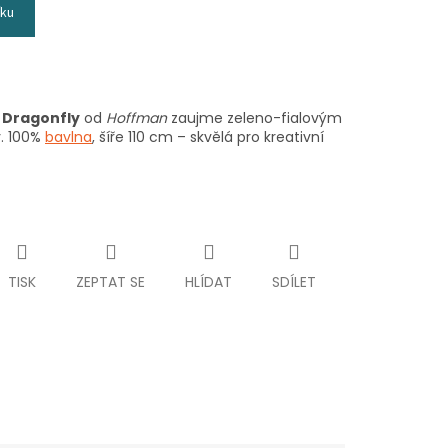
íku
s Dragonfly
od
Hoffman
zaujme zeleno-fialovým
. 100%
bavlna
, šíře 110 cm – skvělá pro kreativní
TISK
ZEPTAT SE
HLÍDAT
SDÍLET