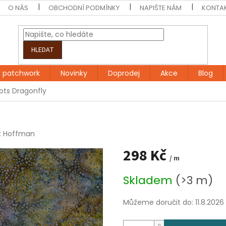
O NÁS
OBCHODNÍ PODMÍNKY
NAPIŠTE NÁM
KONTA
HLEDAT
 patchwork
Novinky
Doprodej
Akce
Blog
Dots Dragonfly
:
Hoffman
298 Kč
/ m
Měrná
Skladem
(>3 m)
cena:
Můžeme doručit do:
11.8.2026