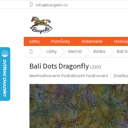
Přejít
info@bargello.cz
na
obsah
Látky
Pomůcky
Galanterie
Hotový
Domů
Látky
Metráž
Batika
Bali 
Bali Dots Dragonfly
L2303
Průměrné
Neohodnoceno
Podrobnosti hodnocení
Značka
hodnocení
produktu
je
0,0
z
5
hvězdiček.