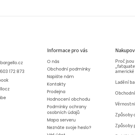
Informace pro vás
Nakupov
Proč jsou
O nás
@
bargello.cz
„fatquater
Obchodní podmínky
americké
603 172 873
Napište nám
book
Ladění ba
Kontakty
llocz
Prodejna
Obchodní
ube
Hodnocení obchodu
Věrnostn
Podmínky ochrany
osobních údajů
Způsoby 
Mapa serveru
Způsoby 
Neznáte svoje heslo?