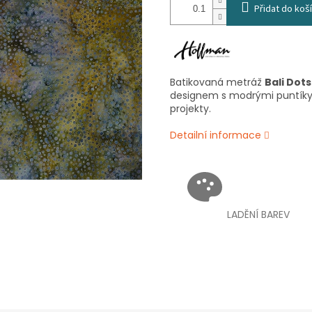
Přidat do koš
Batikovaná metráž
Bali Dot
designem s modrými puntíky
projekty.
Detailní informace
LADĚNÍ BAREV