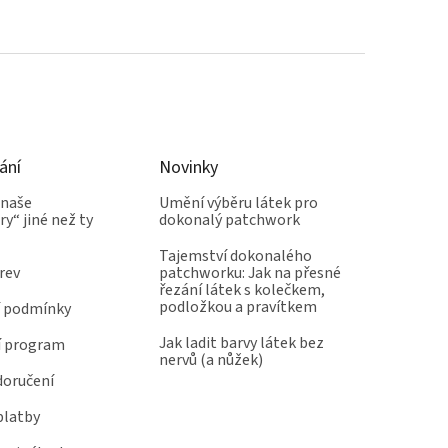
ání
Novinky
 naše
Umění výběru látek pro
y“ jiné než ty
dokonalý patchwork
Tajemství dokonalého
rev
patchworku: Jak na přesné
řezání látek s kolečkem,
podložkou a pravítkem
 podmínky
Jak ladit barvy látek bez
í program
nervů (a nůžek)
doručení
platby