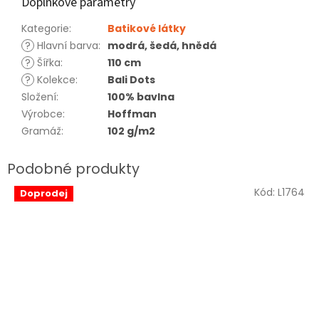
Doplňkové parametry
Kategorie
:
Batikové látky
?
Hlavní barva
:
modrá, šedá, hnědá
?
Šířka
:
110 cm
?
Kolekce
:
Bali Dots
Složení
:
100% bavlna
Výrobce
:
Hoffman
Gramáž
:
102 g/m2
Kód:
L1764
Doprodej