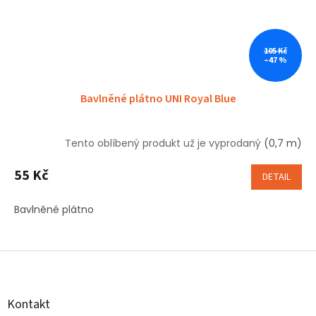
105 Kč
–47 %
Bavlněné plátno UNI Royal Blue
Tento oblíbený produkt už je vyprodaný
(0,7 m)
55 Kč
DETAIL
Bavlněné plátno
Z
á
p
a
Kontakt