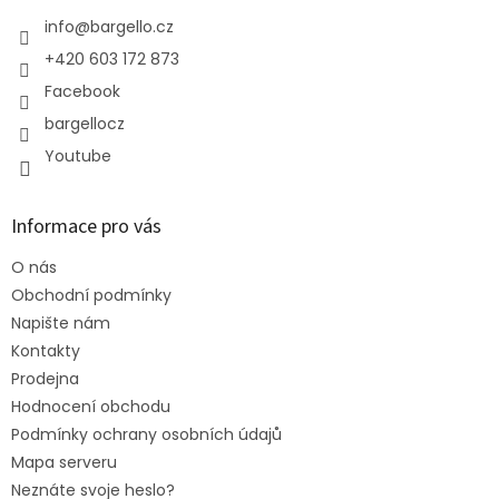
t
í
info
@
bargello.cz
+420 603 172 873
Facebook
bargellocz
Youtube
Informace pro vás
O nás
Obchodní podmínky
Napište nám
Kontakty
Prodejna
Hodnocení obchodu
Podmínky ochrany osobních údajů
Mapa serveru
Neznáte svoje heslo?