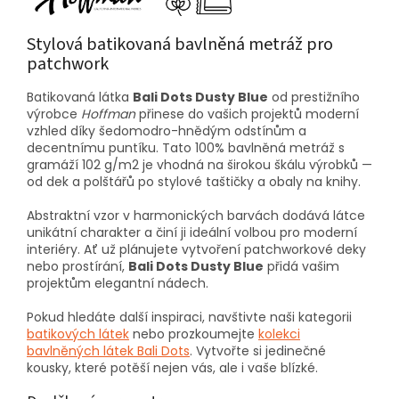
Stylová batikovaná bavlněná metráž pro
patchwork
Batikovaná látka
Bali Dots Dusty Blue
od prestižního
výrobce
Hoffman
přinese do vašich projektů moderní
vzhled díky šedomodro-hnědým odstínům a
decentnímu puntíku. Tato 100% bavlněná metráž s
gramáží 102 g/m2 je vhodná na širokou škálu výrobků —
od dek a polštářů po stylové taštičky a obaly na knihy.
Abstraktní vzor v harmonických barvách dodává látce
unikátní charakter a činí ji ideální volbou pro moderní
interiéry. Ať už plánujete vytvoření patchworkové deky
nebo prostírání,
Bali Dots Dusty Blue
přidá vašim
projektům elegantní nádech.
Pokud hledáte další inspiraci, navštivte naši kategorii
batikových látek
nebo prozkoumejte
kolekci
bavlněných látek Bali Dots
. Vytvořte si jedinečné
kousky, které potěší nejen vás, ale i vaše blízké.