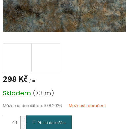
298 Kč
/ m
Měrná
Skladem
(>3 m)
cena:
Můžeme doručit do:
10.8.2026
Možnosti doručení
Přidat do košíku