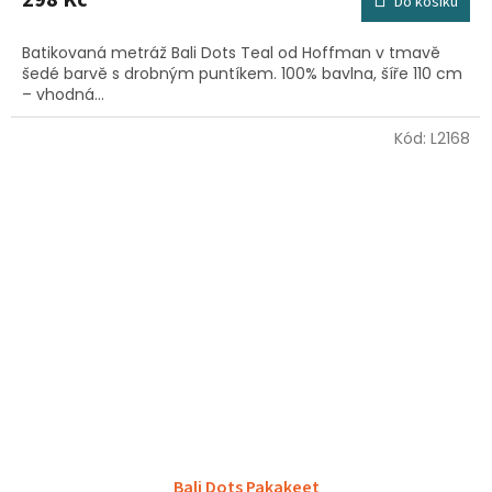
Do košíku
Batikovaná metráž Bali Dots Teal od Hoffman v tmavě
šedé barvě s drobným puntíkem. 100% bavlna, šíře 110 cm
– vhodná...
Kód:
L2168
Bali Dots Pakakeet