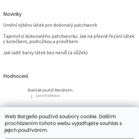
Novinky
Umění výběru látek pro dokonalý patchwork
Tajemství dokonalého patchworku: Jak na přesné řezání látek
s kolečkem, podložkou a pravítkem
Jak ladit barvy látek bez nervů (a nůžek)
Hodnocení
Balíček pruhů Akvárium
Jana Fraňková
|
Hodnocení produktu je 5 z 5 hvězdiček.
Balíček Lesní med
Web Bargello používá soubory cookie. Dalším
Tatiana Bacikova
|
procházením tohoto webu vyjadřujete souhlas s
Hodnocení produktu je 5 z 5 hvězdiček.
jejich používáním.