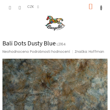
Přejít
NÁKUP
na
CZK
obsah
KOŠÍK
Bali Dots Dusty Blue
L2164
Průměrné
Neohodnoceno
Podrobnosti hodnocení
Značka:
Hoffman
hodnocení
produktu
je
0,0
z
5
hvězdiček.