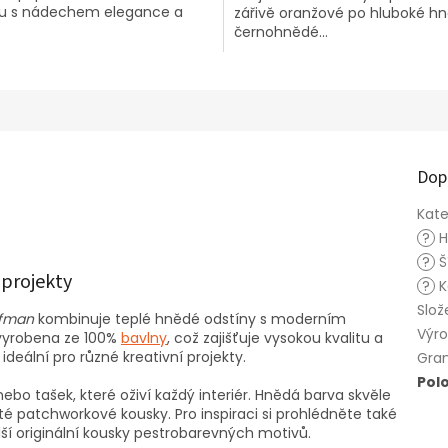
u s nádechem elegance a
zářivě oranžové po hluboké h
černohnědé...
Dop
Kate
?
H
?
Š
 projekty
?
K
Slož
fman
kombinuje teplé hnědé odstíny s moderním
Výr
vyrobena ze 100%
bavlny
, což zajišťuje vysokou kvalitu a
ideální pro různé kreativní projekty.
Gra
Pol
nebo tašek, které oživí každý interiér. Hnědá barva skvěle
té patchworkové kousky. Pro inspiraci si prohlédněte také
lší originální kousky pestrobarevných motivů.