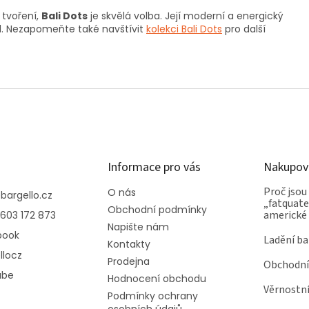
 tvoření,
Bali Dots
je skvělá volba. Její moderní a energický
d. Nezapomeňte také navštívit
kolekci Bali Dots
pro další
Informace pro vás
Nakupov
Proč jsou
O nás
@
bargello.cz
„fatquater
Obchodní podmínky
americké
603 172 873
Napište nám
book
Ladění ba
Kontakty
llocz
Prodejna
Obchodní
ube
Hodnocení obchodu
Věrnostn
Podmínky ochrany
osobních údajů