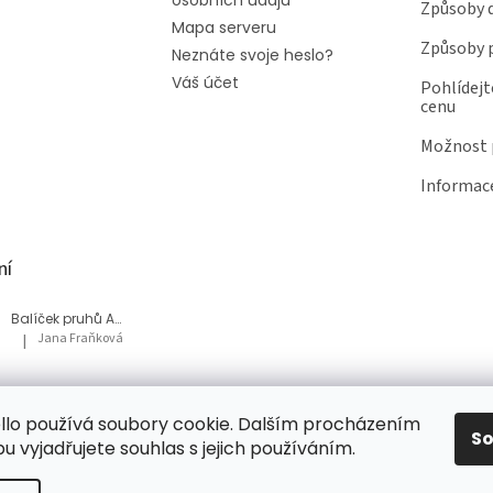
Způsoby 
Mapa serveru
Způsoby 
Neznáte svoje heslo?
Váš účet
Pohlídejt
cenu
Možnost p
Informace
ní
Balíček pruhů Akvárium
Jana Fraňková
|
Hodnocení produktu je 5 z 5 hvězdiček.
Balíček Lesní med
lo používá soubory cookie. Dalším procházením
Tatiana Bacikova
|
Hodnocení produktu je 5 z 5 hvězdiček.
S
 vyjadřujete souhlas s jejich používáním.