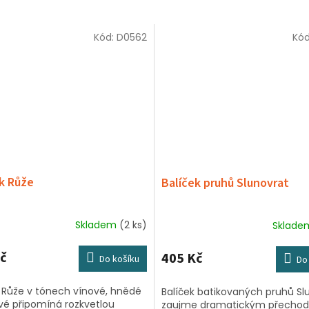
Kód:
D0562
Kó
k Růže
Balíček pruhů Slunovrat
Skladem
(2 ks)
Sklad
č
405 Kč
Do košíku
Do
k Růže v tónech vínové, hnědé
Balíček batikovaných pruhů Sl
vé připomíná rozkvetlou
zaujme dramatickým přecho