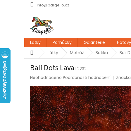
Přejít
info@bargello.cz
na
obsah
Látky
Pomůcky
Galanterie
Hotový
Domů
Látky
Metráž
Batika
Bali 
Bali Dots Lava
L2232
Průměrné
Neohodnoceno
Podrobnosti hodnocení
Značka
hodnocení
produktu
je
0,0
z
5
hvězdiček.