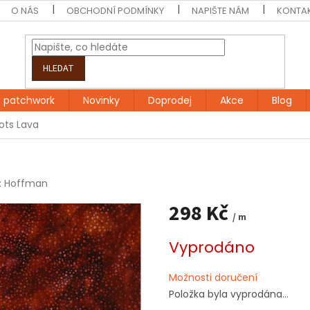
O NÁS
OBCHODNÍ PODMÍNKY
NAPIŠTE NÁM
KONTA
HLEDAT
 patchwork
Novinky
Doprodej
Akce
Blog
Dots Lava
:
Hoffman
298 Kč
/ m
Měrná
Vyprodáno
cena:
Možnosti doručení
Položka byla vyprodána…