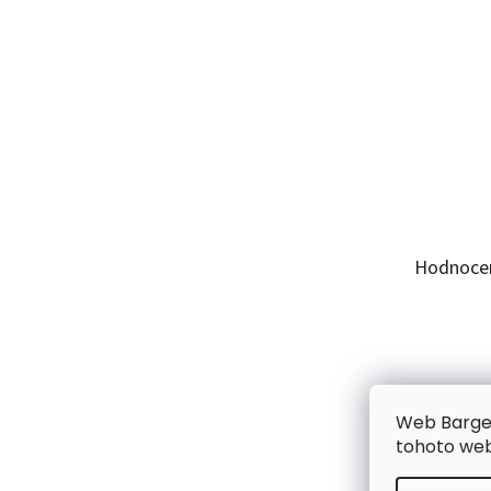
Hodnoce
Web Bargel
tohoto webu