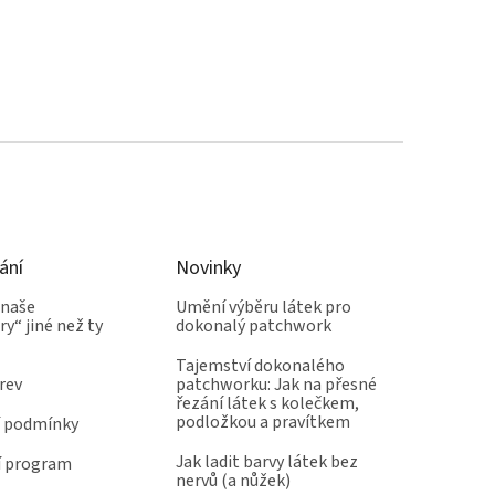
ání
Novinky
 naše
Umění výběru látek pro
y“ jiné než ty
dokonalý patchwork
Tajemství dokonalého
rev
patchworku: Jak na přesné
řezání látek s kolečkem,
podložkou a pravítkem
 podmínky
Jak ladit barvy látek bez
í program
nervů (a nůžek)