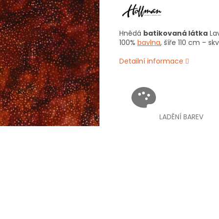
Hnědá
batikovaná látka
Lav
100%
bavlna
, šíře 110 cm – s
Detailní informace
LADĚNÍ BAREV