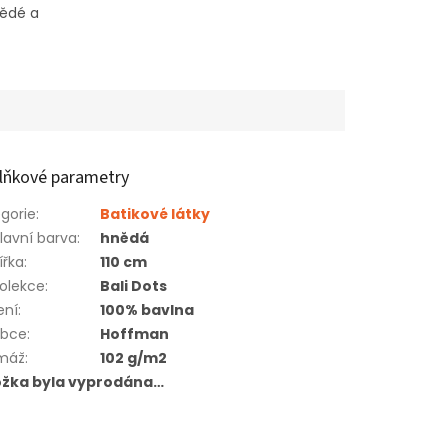
nědé a
lňkové parametry
gorie
:
Batikové látky
lavní barva
:
hnědá
ířka
:
110 cm
olekce
:
Bali Dots
ení
:
100% bavlna
obce
:
Hoffman
máž
:
102 g/m2
ožka byla vyprodána…