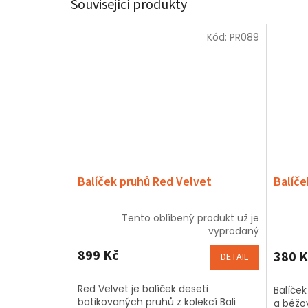
Související produkty
Kód:
PR089
Balíček pruhů Red Velvet
Balíče
Tento oblíbený produkt už je
vyprodaný
899 Kč
380 K
DETAIL
Red Velvet je balíček deseti
Balíče
batikovaných pruhů z kolekcí Bali
a béžo