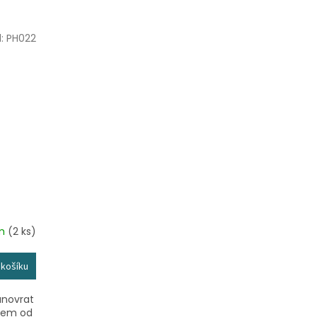
d:
PH022
em
(2 ks)
 košíku
unovrat
dem od