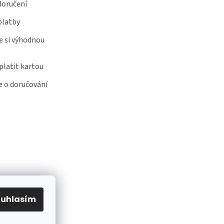
doručení
platby
e si výhodnou
latit kartou
 o doručování
ouhlasím