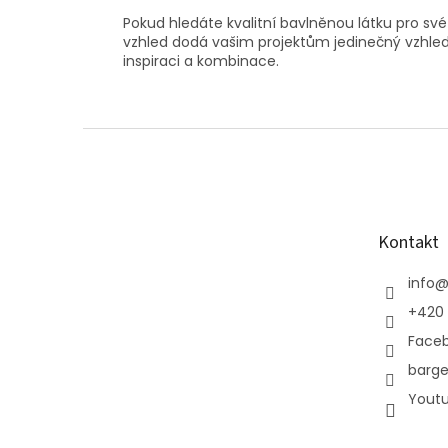
Pokud hledáte kvalitní bavlněnou látku pro své
vzhled dodá vašim projektům jedinečný vzhle
inspiraci a kombinace.
Z
á
p
a
t
Kontakt
í
info
+420 
Face
barge
Yout