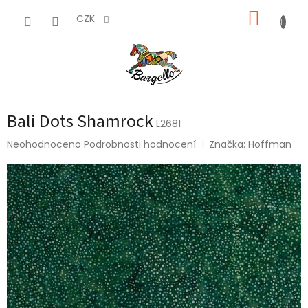
Přejít
NÁKUP
na
CZK
obsah
KOŠÍK
Bali Dots Shamrock
L2681
Průměrné
Neohodnoceno
Podrobnosti hodnocení
Značka:
Hoffman
hodnocení
produktu
je
0,0
z
5
hvězdiček.