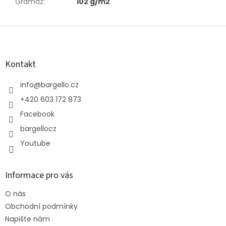
Gramáž
:
102 g/m2
Z
á
p
a
Kontakt
t
í
info
@
bargello.cz
+420 603 172 873
Facebook
bargellocz
Youtube
Informace pro vás
O nás
Obchodní podmínky
Napište nám