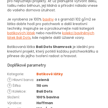
pro nejrůznější projekty. Ať už plánujete vytvořit deku,
tašku nebo běhoun, její klidná a přírodní nálada vnese
do vašeho domova útulnost.
Je vyrobena ze 100%
bavlny
a s gramáží 102 g/m2 se
látka dobře hodí pro patchwork a další kreativní
techniky. Inspirujte se a prozkoumejte naši kategorii
batikových látek
nebo navštivte
kolekci bavlněných
látek Bali Dots
, kde najdete další úžasné vzory.
Batikovaná látka
Bali Dots Shamrock
je ideální pro
kreativní projekt, který potěší každou patchworkářku a
přinese do jejího tvoření radost a hravost.
Doplňkové parametry
Kategorie
:
Batikové látky
?
Hlavní barva
:
zelená
?
Šířka
:
110 cm
?
Kolekce
:
Bali Dots
Složení
:
100% bavlna
Výrobce
:
Hoffman