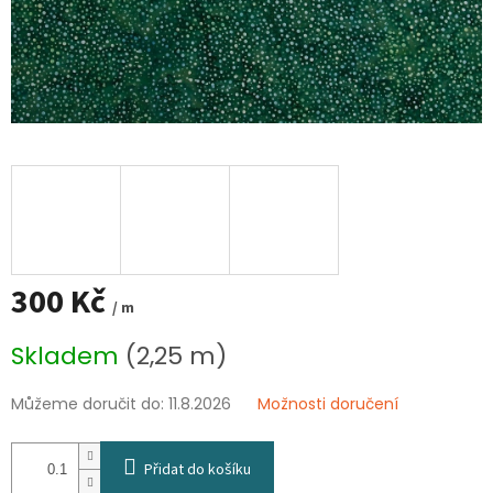
300 Kč
/ m
Měrná
Skladem
(2,25 m)
cena:
Můžeme doručit do:
11.8.2026
Možnosti doručení
Přidat do košíku