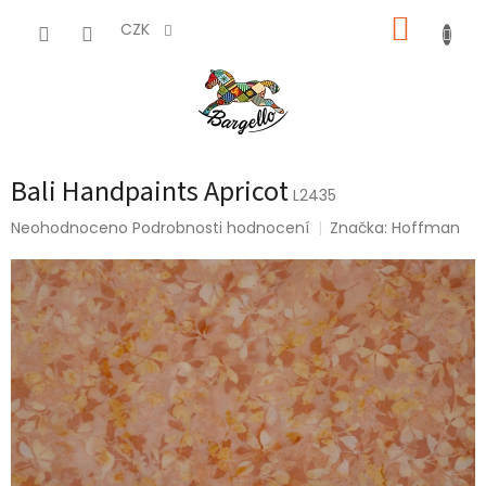
Přejít
NÁKUP
na
CZK
obsah
KOŠÍK
Bali Handpaints Apricot
L2435
Průměrné
Neohodnoceno
Podrobnosti hodnocení
Značka:
Hoffman
hodnocení
produktu
je
0,0
z
5
hvězdiček.