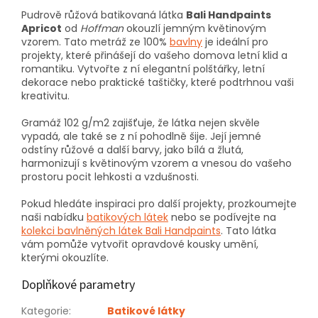
Pudrově růžová batikovaná látka
Bali Handpaints
Apricot
od
Hoffman
okouzlí jemným květinovým
vzorem. Tato metráž ze 100%
bavlny
je ideální pro
projekty, které přinášejí do vašeho domova letní klid a
romantiku. Vytvořte z ní elegantní polštářky, letní
dekorace nebo praktické taštičky, které podtrhnou vaši
kreativitu.
Gramáž 102 g/m2 zajišťuje, že látka nejen skvěle
vypadá, ale také se z ní pohodlně šije. Její jemné
odstíny růžové a další barvy, jako bílá a žlutá,
harmonizují s květinovým vzorem a vnesou do vašeho
prostoru pocit lehkosti a vzdušnosti.
Pokud hledáte inspiraci pro další projekty, prozkoumejte
naši nabídku
batikových látek
nebo se podívejte na
kolekci bavlněných látek Bali Handpaints
. Tato látka
vám pomůže vytvořit opravdové kousky umění,
kterými okouzlíte.
Doplňkové parametry
Kategorie
:
Batikové látky