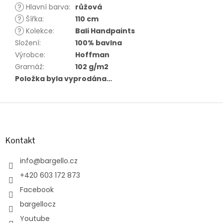
?
Hlavní barva
:
růžová
?
Šířka
:
110 cm
?
Kolekce
:
Bali Handpaints
Složení
:
100% bavlna
Výrobce
:
Hoffman
Gramáž
:
102 g/m2
Položka byla vyprodána…
Z
á
p
a
Kontakt
t
í
info
@
bargello.cz
+420 603 172 873
Facebook
bargellocz
Youtube