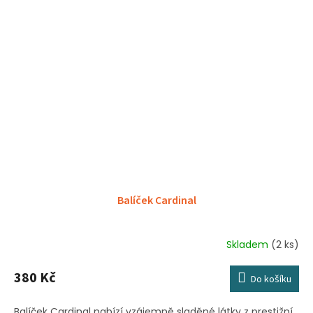
Balíček Cardinal
Skladem
(2 ks)
380 Kč
Do košíku
Balíček Cardinal nabízí vzájemně sladěné látky z prestižní