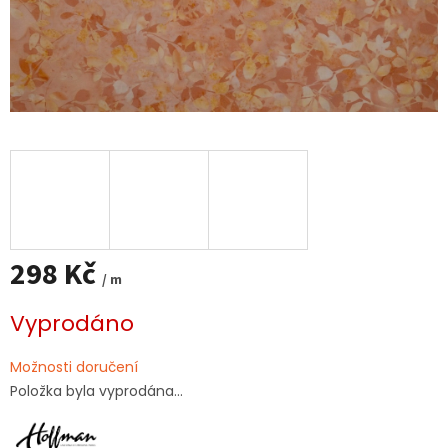
298 Kč
/ m
Měrná
Vyprodáno
cena:
Možnosti doručení
Položka byla vyprodána…